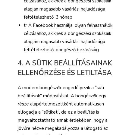
célzásához, akiknek a böngészési szokásaik
alapján magasabb vásárlási hajladósága
feltételezhető. 3 hónap
tr A Facebook használja, olyan felhasználók
célzásához, akiknek a böngészési szokásaik
alapján magasabb vásárlási hajladósága
feltételezhető. böngésző bezárásáig
4. A SÜTIK BEÁLLÍTÁSAINAK
ELLENŐRZÉSE ÉS LETILTÁSA
A modern böngészők engedélyezik a “süti
beállítások” módosítását. A böngészők egy
része alapértelmezettként automatikusan
elfogadja a “sütiket”, de ez a beállítás is
megváltoztatható annak érdekében, hogy a
jövőre nézve megakadályozza a látogató az