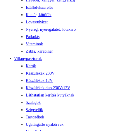
Heveder, kengyel, kengyelszíj
Istállófelszerelés
Kantár, kötőfék
Lovasruházat
Nyereg, nyeregalátét, lótakaró
Patkolás
Vitaminok
Zabla, karabiner
Villanypásztorok
Karók
Készülékek 230V
Készülékek 12V
Készülékek duo 230V/12V
Láthatatlan kerítés kutyáknak
Szalagok
Szigetelők
Tartozékok
Ugatásgátló nyakörvek