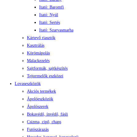
Itató: Baromfi
Itató: Nyúl
Itató: Sertés
Itató: Szarvasmarha
Kártevő riasztók
Kasztrálás
Körömápolás
Malackezelés
Sajtformák, sajtkészítés
Tejtermelők eszközei
Lovaseszközök
Akciós termékek
Ápolóeszközök
Ápolószerek
Bokavédő, ínvédő, fásli
Csizma, cipő, chaps
Futószárazás