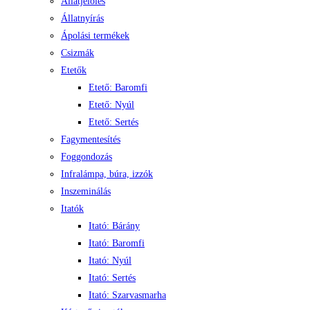
Állatjelölés
Állatnyírás
Ápolási termékek
Csizmák
Etetők
Etető: Baromfi
Etető: Nyúl
Etető: Sertés
Fagymentesítés
Foggondozás
Infralámpa, búra, izzók
Inszeminálás
Itatók
Itató: Bárány
Itató: Baromfi
Itató: Nyúl
Itató: Sertés
Itató: Szarvasmarha