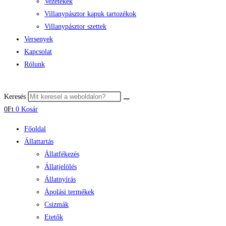
Vezetékek
Villanypásztor kapuk tartozékok
Villanypásztor szettek
Versenyek
Kapcsolat
Rólunk
Keresés
0
Ft
0
Kosár
Főoldal
Állattartás
Állatfékezés
Állatjelölés
Állatnyírás
Ápolási termékek
Csizmák
Etetők