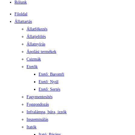
Rólunk
Főoldal
Állattartás
Állatfékezés
Állatjelölés
Állatnyírás
Ápolási termékek
Csizmák
Etetők
Etető: Baromfi
Etető: Nyúl
Etető: Sertés
Fagymentesítés
Foggondozás
Infralámpa, búra, izzók
Inszeminálás
Itatók
Itató: Bárány