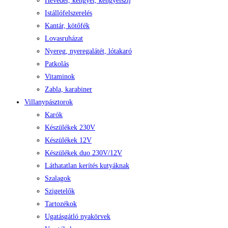
Heveder, kengyel, kengyelszíj
Istállófelszerelés
Kantár, kötőfék
Lovasruházat
Nyereg, nyeregalátét, lótakaró
Patkolás
Vitaminok
Zabla, karabiner
Villanypásztorok
Karók
Készülékek 230V
Készülékek 12V
Készülékek duo 230V/12V
Láthatatlan kerítés kutyáknak
Szalagok
Szigetelők
Tartozékok
Ugatásgátló nyakörvek