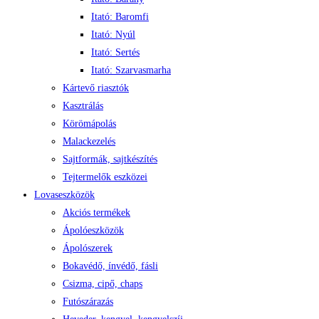
Itató: Baromfi
Itató: Nyúl
Itató: Sertés
Itató: Szarvasmarha
Kártevő riasztók
Kasztrálás
Körömápolás
Malackezelés
Sajtformák, sajtkészítés
Tejtermelők eszközei
Lovaseszközök
Akciós termékek
Ápolóeszközök
Ápolószerek
Bokavédő, ínvédő, fásli
Csizma, cipő, chaps
Futószárazás