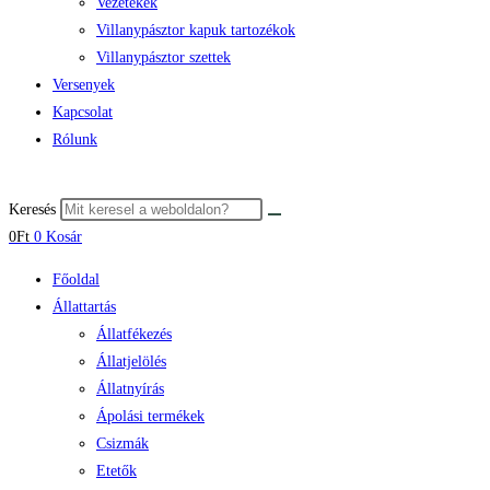
Vezetékek
Villanypásztor kapuk tartozékok
Villanypásztor szettek
Versenyek
Kapcsolat
Rólunk
Keresés
0
Ft
0
Kosár
Főoldal
Állattartás
Állatfékezés
Állatjelölés
Állatnyírás
Ápolási termékek
Csizmák
Etetők