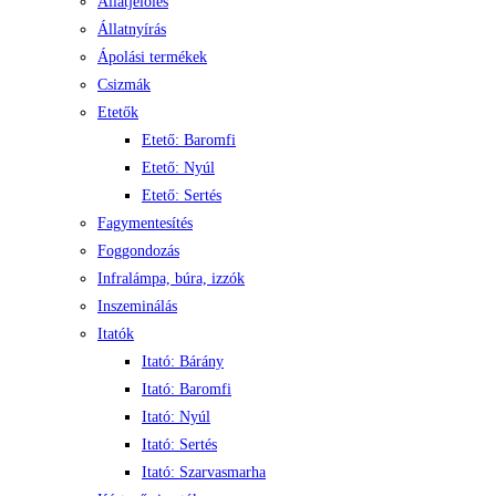
Állatjelölés
Állatnyírás
Ápolási termékek
Csizmák
Etetők
Etető: Baromfi
Etető: Nyúl
Etető: Sertés
Fagymentesítés
Foggondozás
Infralámpa, búra, izzók
Inszeminálás
Itatók
Itató: Bárány
Itató: Baromfi
Itató: Nyúl
Itató: Sertés
Itató: Szarvasmarha