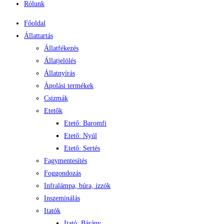
Rólunk
Főoldal
Állattartás
Állatfékezés
Állatjelölés
Állatnyírás
Ápolási termékek
Csizmák
Etetők
Etető: Baromfi
Etető: Nyúl
Etető: Sertés
Fagymentesítés
Foggondozás
Infralámpa, búra, izzók
Inszeminálás
Itatók
Itató: Bárány