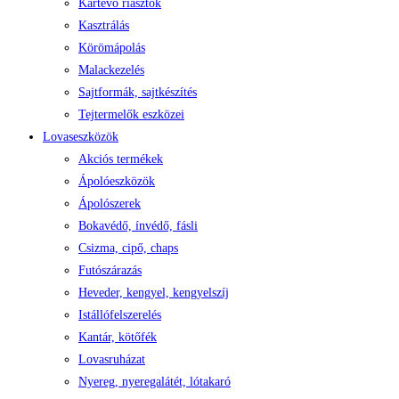
Kártevő riasztók
Kasztrálás
Körömápolás
Malackezelés
Sajtformák, sajtkészítés
Tejtermelők eszközei
Lovaseszközök
Akciós termékek
Ápolóeszközök
Ápolószerek
Bokavédő, ínvédő, fásli
Csizma, cipő, chaps
Futószárazás
Heveder, kengyel, kengyelszíj
Istállófelszerelés
Kantár, kötőfék
Lovasruházat
Nyereg, nyeregalátét, lótakaró