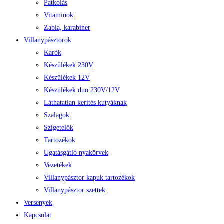
Patkolás
Vitaminok
Zabla, karabiner
Villanypásztorok
Karók
Készülékek 230V
Készülékek 12V
Készülékek duo 230V/12V
Láthatatlan kerítés kutyáknak
Szalagok
Szigetelők
Tartozékok
Ugatásgátló nyakörvek
Vezetékek
Villanypásztor kapuk tartozékok
Villanypásztor szettek
Versenyek
Kapcsolat