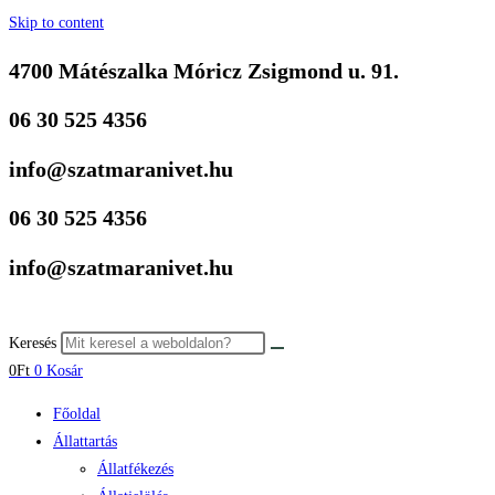
Skip to content
4700 Mátészalka Móricz Zsigmond u. 91.
06 30 525 4356
info@szatmaranivet.hu
06 30 525 4356
info@szatmaranivet.hu
Keresés
0
Ft
0
Kosár
Főoldal
Állattartás
Állatfékezés