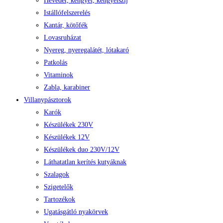
Heveder, kengyel, kengyelszíj
Istállófelszerelés
Kantár, kötőfék
Lovasruházat
Nyereg, nyeregalátét, lótakaró
Patkolás
Vitaminok
Zabla, karabiner
Villanypásztorok
Karók
Készülékek 230V
Készülékek 12V
Készülékek duo 230V/12V
Láthatatlan kerítés kutyáknak
Szalagok
Szigetelők
Tartozékok
Ugatásgátló nyakörvek