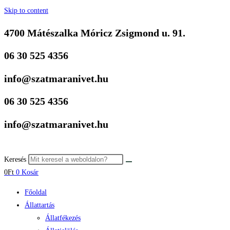
Skip to content
4700 Mátészalka Móricz Zsigmond u. 91.
06 30 525 4356
info@szatmaranivet.hu
06 30 525 4356
info@szatmaranivet.hu
Keresés
0
Ft
0
Kosár
Főoldal
Állattartás
Állatfékezés