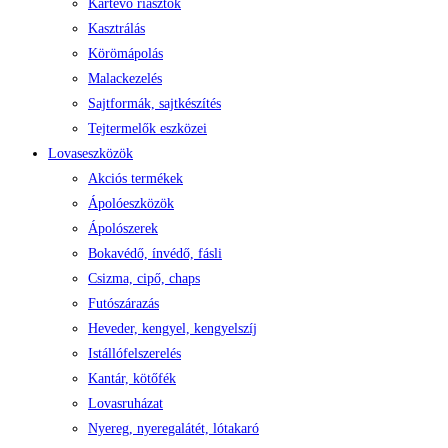
Kártevő riasztók
Kasztrálás
Körömápolás
Malackezelés
Sajtformák, sajtkészítés
Tejtermelők eszközei
Lovaseszközök
Akciós termékek
Ápolóeszközök
Ápolószerek
Bokavédő, ínvédő, fásli
Csizma, cipő, chaps
Futószárazás
Heveder, kengyel, kengyelszíj
Istállófelszerelés
Kantár, kötőfék
Lovasruházat
Nyereg, nyeregalátét, lótakaró