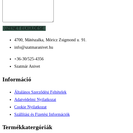
ÜZENET ELKÜLDÉSE
4700, Mátészalka, Móricz Zsigmond u. 91.
info@szatmaranivet.hu
+36-30/525-4356
Szatmár Anivet
Információ
Általános Szerződési Feltételek
Adatvédelmi Nyilatkozat
Cookie Nyilatkozat
Szállítási és Fizetési Információk
Termékkatergóriák