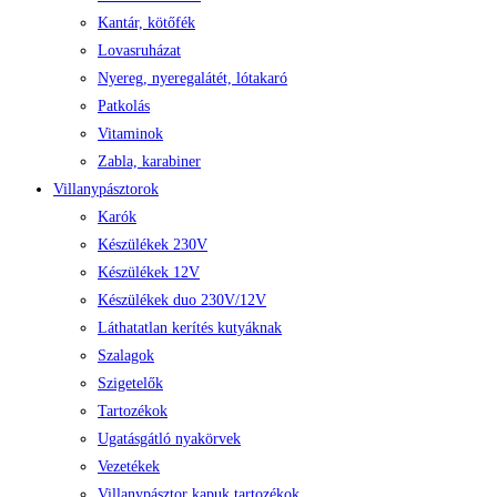
Kantár, kötőfék
Lovasruházat
Nyereg, nyeregalátét, lótakaró
Patkolás
Vitaminok
Zabla, karabiner
Villanypásztorok
Karók
Készülékek 230V
Készülékek 12V
Készülékek duo 230V/12V
Láthatatlan kerítés kutyáknak
Szalagok
Szigetelők
Tartozékok
Ugatásgátló nyakörvek
Vezetékek
Villanypásztor kapuk tartozékok