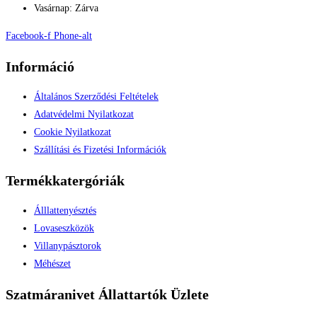
Vasárnap: Zárva
Facebook-f
Phone-alt
Információ
Általános Szerződési Feltételek
Adatvédelmi Nyilatkozat
Cookie Nyilatkozat
Szállítási és Fizetési Információk
Termékkatergóriák
Álllattenyésztés
Lovaseszközök
Villanypásztorok
Méhészet
Szatmáranivet Állattartók Üzlete