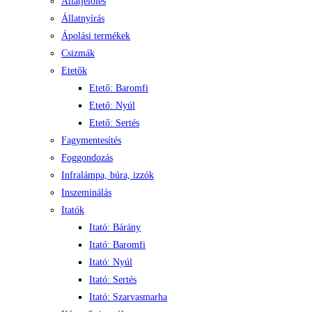
Állatjelölés
Állatnyírás
Ápolási termékek
Csizmák
Etetők
Etető: Baromfi
Etető: Nyúl
Etető: Sertés
Fagymentesítés
Foggondozás
Infralámpa, búra, izzók
Inszeminálás
Itatók
Itató: Bárány
Itató: Baromfi
Itató: Nyúl
Itató: Sertés
Itató: Szarvasmarha