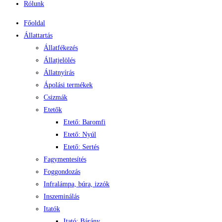
Rólunk
Főoldal
Állattartás
Állatfékezés
Állatjelölés
Állatnyírás
Ápolási termékek
Csizmák
Etetők
Etető: Baromfi
Etető: Nyúl
Etető: Sertés
Fagymentesítés
Foggondozás
Infralámpa, búra, izzók
Inszeminálás
Itatók
Itató: Bárány