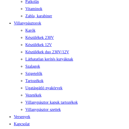
Patkolás
Vitaminok
Zabla, karabiner
Villanypásztorok
Karók
Készülékek 230V
Készülékek 12V
Készülékek duo 230V/12V
Láthatatlan kerítés kutyáknak
Szalagok
Szigetelők
Tartozékok
Ugatásgátló nyakörvek
Vezetékek
Villanypásztor kapuk tartozékok
Villanypásztor szettek
Versenyek
Kapcsolat