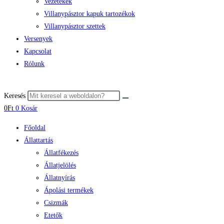
Vezetékek
Villanypásztor kapuk tartozékok
Villanypásztor szettek
Versenyek
Kapcsolat
Rólunk
Keresés
0
Ft
0
Kosár
Főoldal
Állattartás
Állatfékezés
Állatjelölés
Állatnyírás
Ápolási termékek
Csizmák
Etetők