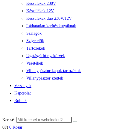
Készülékek 230V
Készülékek 12V
Készülékek duo 230V/12V
Láthatatlan kerítés kutyáknak
Szalagok
Szigetelők
Tartozékok
Ugatásgátló nyakörvek
Vezetékek
Villanypásztor kapuk tartozékok
Villanypásztor szettek
Versenyek
Kapcsolat
Rólunk
Keresés
0
Ft
0
Kosár