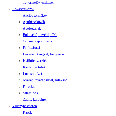
Tejtermelők eszközei
Lovaseszközök
Akciós termékek
Ápolóeszközök
Ápolószerek
Bokavédő, ínvédő, fásli
Csizma, cipő, chaps
Futószárazás
Heveder, kengyel, kengyelszíj
Istállófelszerelés
Kantár, kötőfék
Lovasruházat
Nyereg, nyeregalátét, lótakaró
Patkolás
Vitaminok
Zabla, karabiner
Villanypásztorok
Karók