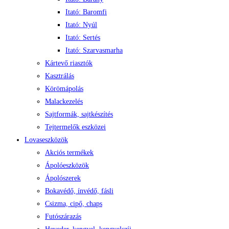
Itató: Baromfi
Itató: Nyúl
Itató: Sertés
Itató: Szarvasmarha
Kártevő riasztók
Kasztrálás
Körömápolás
Malackezelés
Sajtformák, sajtkészítés
Tejtermelők eszközei
Lovaseszközök
Akciós termékek
Ápolóeszközök
Ápolószerek
Bokavédő, ínvédő, fásli
Csizma, cipő, chaps
Futószárazás