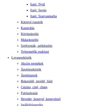
Itató: Nyúl
Itató: Sertés
Itató: Szarvasmarha
Kártevő riasztók
Kasztrálás
Körömápolás
Malackezelés
Sajtformák, sajtkészítés
Tejtermelők eszközei
Lovaseszközök
Akciós termékek
Ápolóeszközök
Ápolószerek
Bokavédő, ínvédő, fásli
Csizma, cipő, chaps
Futószárazás
Heveder, kengyel, kengyelszíj
Istállófelszerelés