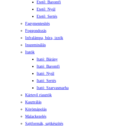
Etető: Baromfi
Etető: Nyúl
Etető: Sertés
Fagymentesítés
Foggondozás
Infralámpa, búra, izzók
Inszeminálás
Itatók
Itató: Bárány
Itató: Baromfi
Itató: Nyúl
Itató: Sertés
Itató: Szarvasmarha
Kártevő riasztók
Kasztrálás
Körömápolás
Malackezelés
Sajtformák, sajtkészítés