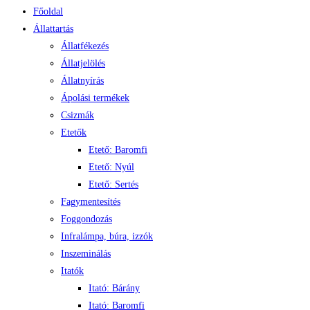
Főoldal
Állattartás
Állatfékezés
Állatjelölés
Állatnyírás
Ápolási termékek
Csizmák
Etetők
Etető: Baromfi
Etető: Nyúl
Etető: Sertés
Fagymentesítés
Foggondozás
Infralámpa, búra, izzók
Inszeminálás
Itatók
Itató: Bárány
Itató: Baromfi