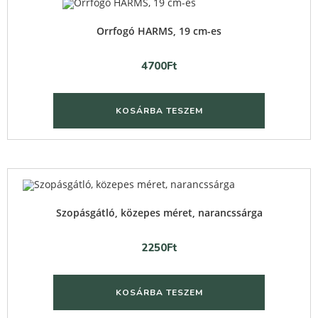
Quick View
Orrfogó HARMS, 19 cm-es
4700
Ft
KOSÁRBA TESZEM
Quick View
Szopásgátló, közepes méret, narancssárga
2250
Ft
KOSÁRBA TESZEM