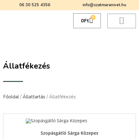
06 30 525 4356
info@szatmaranivet.hu
0
0
Ft
Állatfékezés
Főoldal
/
Állattartás
/ Állatfékezés
Quick View
Szopásgátló Sárga Közepes