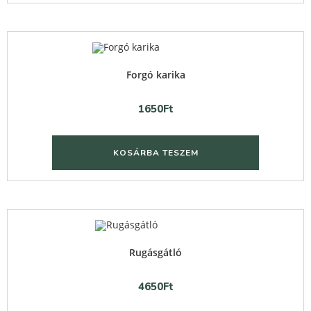
Quick View
Forgó karika
1650
Ft
KOSÁRBA TESZEM
Quick View
Rugásgátló
4650
Ft