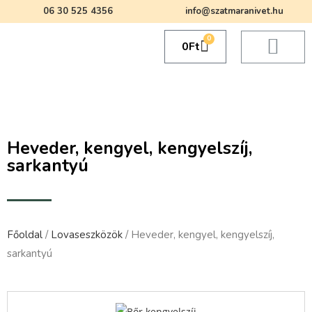
06 30 525 4356
info@szatmaranivet.hu
0
0
Ft
Heveder, kengyel, kengyelszíj,
sarkantyú
Főoldal
/
Lovaseszközök
/ Heveder, kengyel, kengyelszíj,
sarkantyú