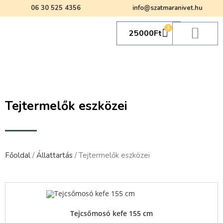
06 30 525 4356
info@szatmaranivet.hu
1
25000
Ft
Tejtermelők eszközei
Főoldal
/
Állattartás
/ Tejtermelők eszközei
Quick View
Tejcsőmosó kefe 155 cm