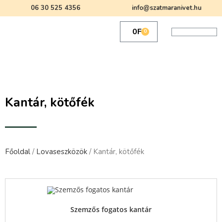
06 30 525 4356
info@szatmaranivet.hu
0
Ft
0
Kantár, kötőfék
Főoldal
/
Lovaseszközök
/ Kantár, kötőfék
Quick View
Szemzős fogatos kantár