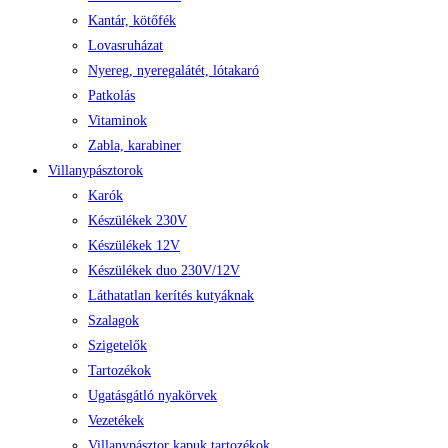
Kantár, kötőfék
Lovasruházat
Nyereg, nyeregalátét, lótakaró
Patkolás
Vitaminok
Zabla, karabiner
Villanypásztorok
Karók
Készülékek 230V
Készülékek 12V
Készülékek duo 230V/12V
Láthatatlan kerítés kutyáknak
Szalagok
Szigetelők
Tartozékok
Ugatásgátló nyakörvek
Vezetékek
Villanypásztor kapuk tartozékok