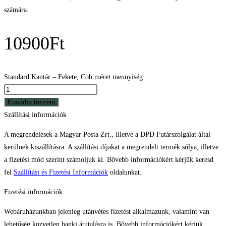
számára.
10900
Ft
Standard Kantár – Fekete, Cob méret mennyiség
Kosárba teszem
Szállítási információk
A megrendelések a Magyar Posta Zrt., illetve a DPD Futárszolgálat által
kerülnek kiszállításra. A szállítási díjakat a megrendelt termék súlya, illetve
a fizetési mód szerint számoljuk ki. Bővebb információkért kérjük keresd
fel
Szállítási és Fizetési Információk
oldalunkat.
Fizetési információk
Webáruházunkban jelenleg utánvétes fizetést alkalmazunk, valamint van
lehetőség közvetlen banki átutalásra is. Bővebb információkért kérjük