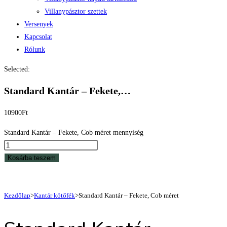
Villanypásztor szettek
Versenyek
Kapcsolat
Rólunk
Selected:
Standard Kantár – Fekete,…
10900
Ft
Standard Kantár – Fekete, Cob méret mennyiség
Kosárba teszem
Kezdőlap
>
Kantár kötőfék
>
Standard Kantár – Fekete, Cob méret