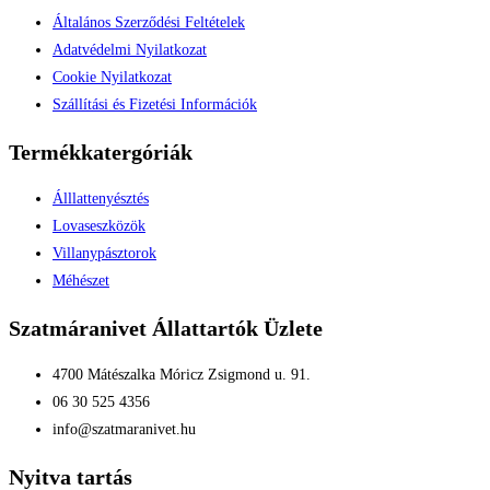
Általános Szerződési Feltételek
Adatvédelmi Nyilatkozat
Cookie Nyilatkozat
Szállítási és Fizetési Információk
Termékkatergóriák
Álllattenyésztés
Lovaseszközök
Villanypásztorok
Méhészet
Szatmáranivet Állattartók Üzlete
4700 Mátészalka Móricz Zsigmond u. 91.
06 30 525 4356
info@szatmaranivet.hu
Nyitva tartás