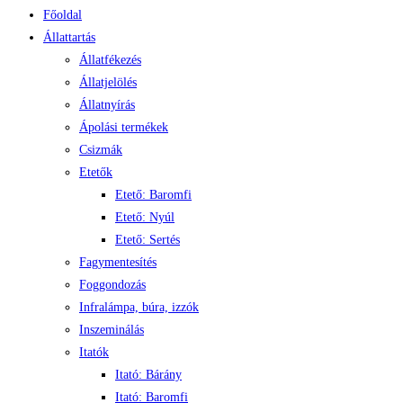
Főoldal
Állattartás
Állatfékezés
Állatjelölés
Állatnyírás
Ápolási termékek
Csizmák
Etetők
Etető: Baromfi
Etető: Nyúl
Etető: Sertés
Fagymentesítés
Foggondozás
Infralámpa, búra, izzók
Inszeminálás
Itatók
Itató: Bárány
Itató: Baromfi