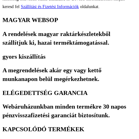
keresd fel
Szállítási és Fizetési Információk
oldalunkat.
MAGYAR WEBSOP
A rendelések magyar raktárkészletekből
szállítjuk ki, hazai terméktámogatással.
gyors kiszállítás
A megrendelések akár egy vagy kettő
munkanapon belül megérkezhetnek.
ELÉGEDETTSÉG GARANCIA
Webáruházunkban minden termékre 30 napos
pénzvisszafizetési garanciát biztosítunk.
KAPCSOLÓDÓ TERMÉKEK