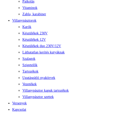
Patkolás
Vitaminok
Zabla, karabiner
Villanypásztorok
Karók
Készülékek 230V
Készülékek 12V
Készülékek duo 230V/12V
Láthatatlan kerítés kutyáknak
Szalagok
Szigetelők
Tartozékok
Ugatásgátló nyakörvek
Vezetékek
Villanypásztor kapuk tartozékok
Villanypásztor szettek
Versenyek
Kapcsolat