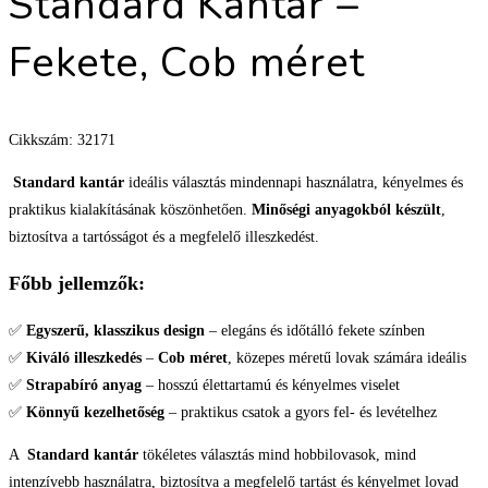
Standard Kantár –
Fekete, Cob méret
Cikkszám: 32171
Standard kantár
ideális választás mindennapi használatra, kényelmes és
praktikus kialakításának köszönhetően.
Minőségi anyagokból készült
,
biztosítva a tartósságot és a megfelelő illeszkedést.
Főbb jellemzők:
✅
Egyszerű, klasszikus design
– elegáns és időtálló fekete színben
✅
Kiváló illeszkedés
–
Cob méret
, közepes méretű lovak számára ideális
✅
Strapabíró anyag
– hosszú élettartamú és kényelmes viselet
✅
Könnyű kezelhetőség
– praktikus csatok a gyors fel- és levételhez
A
Standard kantár
tökéletes választás mind hobbilovasok, mind
intenzívebb használatra, biztosítva a megfelelő tartást és kényelmet lovad