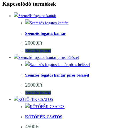
Kapcsolódó termékek
Quick View
Quick View
Szemzős fogatos kantár
20000
Ft
Kosárba teszem
Quick View
Quick View
Szemzős fogatos kantár piros béléssel
25000
Ft
Kosárba teszem
Quick View
Quick View
KÖTŐFÉK CSATOS
4500
Ft