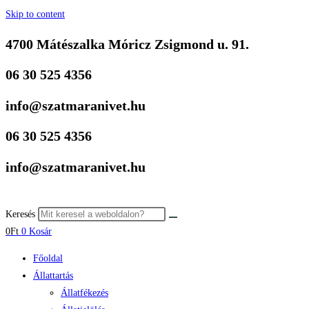
Skip to content
4700 Mátészalka Móricz Zsigmond u. 91.
06 30 525 4356
info@szatmaranivet.hu
06 30 525 4356
info@szatmaranivet.hu
Keresés
0
Ft
0
Kosár
Főoldal
Állattartás
Állatfékezés