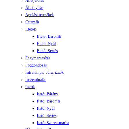
Állatjelölés
Állatnyírás
Ápolási termékek
Csizmák
Etetők
Etető: Baromfi
Etető: Nyúl
Etető: Sertés
Fagymentesítés
Foggondozás
Infralámpa, búra, izzók
Inszeminálás
Itatók
Itató: Bárány
Itató: Baromfi
Itató: Nyúl
Itató: Sertés
Itató: Szarvasmarha