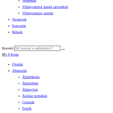
Vezetékek
Villanypásztor kapuk tartozékok
Villanypásztor szettek
Versenyek
Kapcsolat
Rólunk
Keresés
0
Ft
0
Kosár
Főoldal
Állattartás
Állatfékezés
Állatjelölés
Állatnyírás
Ápolási termékek
Csizmák
Etetők