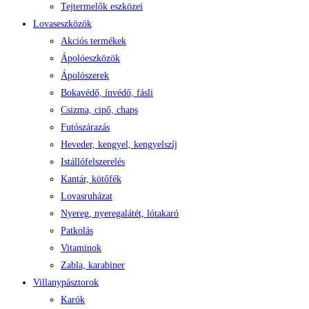
Tejtermelők eszközei
Lovaseszközök
Akciós termékek
Ápolóeszközök
Ápolószerek
Bokavédő, ínvédő, fásli
Csizma, cipő, chaps
Futószárazás
Heveder, kengyel, kengyelszíj
Istállófelszerelés
Kantár, kötőfék
Lovasruházat
Nyereg, nyeregalátét, lótakaró
Patkolás
Vitaminok
Zabla, karabiner
Villanypásztorok
Karók