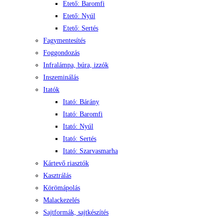
Etető: Baromfi
Etető: Nyúl
Etető: Sertés
Fagymentesítés
Foggondozás
Infralámpa, búra, izzók
Inszeminálás
Itatók
Itató: Bárány
Itató: Baromfi
Itató: Nyúl
Itató: Sertés
Itató: Szarvasmarha
Kártevő riasztók
Kasztrálás
Körömápolás
Malackezelés
Sajtformák, sajtkészítés