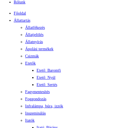
Rólunk
Főoldal
Állattartás
Állatfékezés
Állatjelölés
Állatnyírás
Ápolási termékek
Csizmák
Etetők
Etető: Baromfi
Etető: Nyúl
Etető: Sertés
Fagymentesítés
Foggondozás
Infralámpa, búra, izzók
Inszeminálás
Itatók
Itató: Bárány