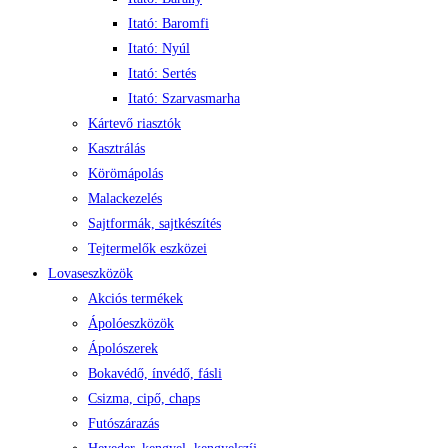
Itató: Baromfi
Itató: Nyúl
Itató: Sertés
Itató: Szarvasmarha
Kártevő riasztók
Kasztrálás
Körömápolás
Malackezelés
Sajtformák, sajtkészítés
Tejtermelők eszközei
Lovaseszközök
Akciós termékek
Ápolóeszközök
Ápolószerek
Bokavédő, ínvédő, fásli
Csizma, cipő, chaps
Futószárazás