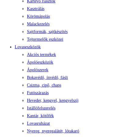
Kártevő riasztók
Kasztrálás
Körömápolás
Malackezelés
Sajtformák, sajtkészítés
Tejtermelők eszközei
Lovaseszközök
Akciós termékek
Ápolóeszközök
Ápolószerek
Bokavédő, ínvédő, fásli
Csizma, cipő, chaps
Futószárazás
Heveder, kengyel, kengyelszíj
Istállófelszerelés
Kantár, kötőfék
Lovasruházat
Nyereg, nyeregalátét, lótakaró