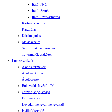
Itató: Nyúl
Itató: Sertés
Itató: Szarvasmarha
Kártevő riasztók
Kasztrálás
Körömápolás
Malackezelés
Sajtformák, sajtkészítés
Tejtermelők eszközei
Lovaseszközök
Akciós termékek
Ápolóeszközök
Ápolószerek
Bokavédő, ínvédő, fásli
Csizma, cipő, chaps
Futószárazás
Heveder, kengyel, kengyelszíj
Istállófelszerelés