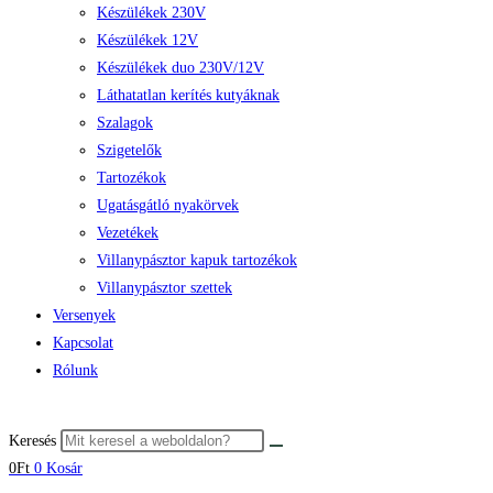
Készülékek 230V
Készülékek 12V
Készülékek duo 230V/12V
Láthatatlan kerítés kutyáknak
Szalagok
Szigetelők
Tartozékok
Ugatásgátló nyakörvek
Vezetékek
Villanypásztor kapuk tartozékok
Villanypásztor szettek
Versenyek
Kapcsolat
Rólunk
Keresés
0
Ft
0
Kosár