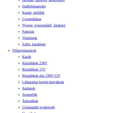
Heveder, kengyel, kengyelszíj
Istállófelszerelés
Kantár, kötőfék
Lovasruházat
Nyereg, nyeregalátét, lótakaró
Patkolás
Vitaminok
Zabla, karabiner
Villanypásztorok
Karók
Készülékek 230V
Készülékek 12V
Készülékek duo 230V/12V
Láthatatlan kerítés kutyáknak
Szalagok
Szigetelők
Tartozékok
Ugatásgátló nyakörvek