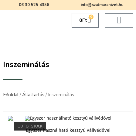
06 30 525 4356
info@szatmaranivet.hu
0
0
Ft
Inszeminálás
Főoldal
/
Állattartás
/ Inszeminálás
OUT OF STOCK
Egyszer használható kesztyű vállvédővel