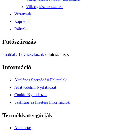
Villanypásztor szettek
Versenyek
Kapcsolat
Rólunk
Futószárazás
Főoldal
/
Lovaseszközök
/ Futószárazás
Információ
Általános Szerződési Feltételek
Adatvédelmi Nyilatkozat
Cookie Nyilatkozat
Szállítási és Fizetési Információk
Termékkatergóriák
Állattartás