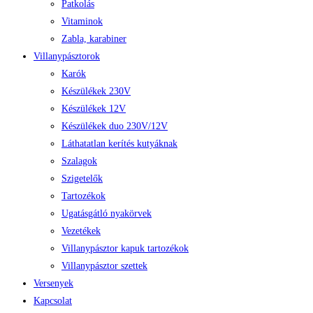
Patkolás
Vitaminok
Zabla, karabiner
Villanypásztorok
Karók
Készülékek 230V
Készülékek 12V
Készülékek duo 230V/12V
Láthatatlan kerítés kutyáknak
Szalagok
Szigetelők
Tartozékok
Ugatásgátló nyakörvek
Vezetékek
Villanypásztor kapuk tartozékok
Villanypásztor szettek
Versenyek
Kapcsolat