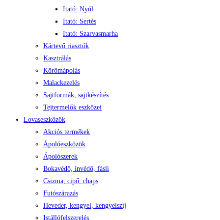
Itató: Nyúl
Itató: Sertés
Itató: Szarvasmarha
Kártevő riasztók
Kasztrálás
Körömápolás
Malackezelés
Sajtformák, sajtkészítés
Tejtermelők eszközei
Lovaseszközök
Akciós termékek
Ápolóeszközök
Ápolószerek
Bokavédő, ínvédő, fásli
Csizma, cipő, chaps
Futószárazás
Heveder, kengyel, kengyelszíj
Istállófelszerelés