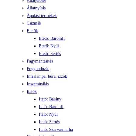
Állatjelölés
Állatnyírás
Ápolási termékek
Csizmák
Etetők
Etető: Baromfi
Etető: Nyúl
Etető: Sertés
Fagymentesítés
Foggondozás
Infralámpa, búra, izzók
Inszeminálás
Itatók
Itató: Bárány
Itató: Baromfi
Itató: Nyúl
Itató: Sertés
Itató: Szarvasmarha