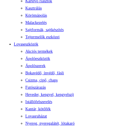
Kártevő riasztók
Kasztrálás
Körömápolás
Malackezelés
Sajtformák, sajtkészítés
Tejtermelők eszközei
Lovaseszközök
Akciós termékek
Ápolóeszközök
Ápolószerek
Bokavédő, ínvédő, fásli
Csizma, cipő, chaps
Futószárazás
Heveder, kengyel, kengyelszíj
Istállófelszerelés
Kantár, kötőfék
Lovasruházat
Nyereg, nyeregalátét, lótakaró