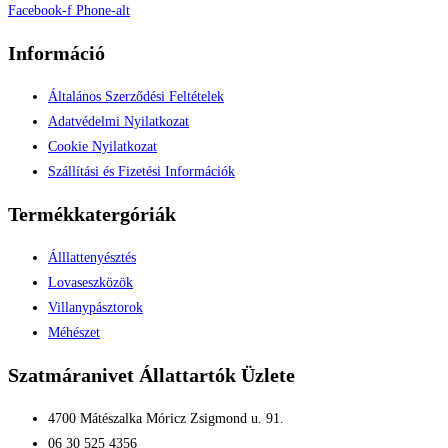
Facebook-f
Phone-alt
Információ
Általános Szerződési Feltételek
Adatvédelmi Nyilatkozat
Cookie Nyilatkozat
Szállítási és Fizetési Információk
Termékkatergóriák
Álllattenyésztés
Lovaseszközök
Villanypásztorok
Méhészet
Szatmáranivet Állattartók Üzlete
4700 Mátészalka Móricz Zsigmond u. 91.
06 30 525 4356