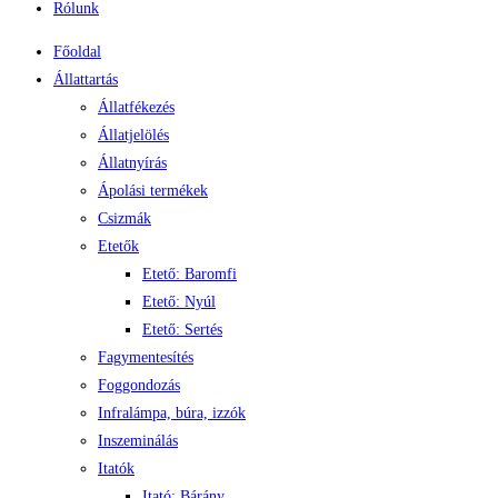
Rólunk
Főoldal
Állattartás
Állatfékezés
Állatjelölés
Állatnyírás
Ápolási termékek
Csizmák
Etetők
Etető: Baromfi
Etető: Nyúl
Etető: Sertés
Fagymentesítés
Foggondozás
Infralámpa, búra, izzók
Inszeminálás
Itatók
Itató: Bárány