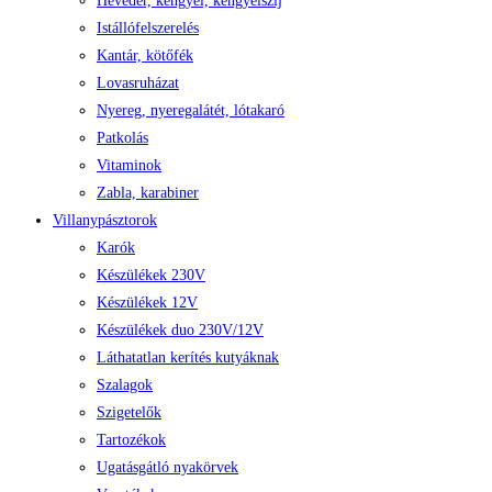
Heveder, kengyel, kengyelszíj
Istállófelszerelés
Kantár, kötőfék
Lovasruházat
Nyereg, nyeregalátét, lótakaró
Patkolás
Vitaminok
Zabla, karabiner
Villanypásztorok
Karók
Készülékek 230V
Készülékek 12V
Készülékek duo 230V/12V
Láthatatlan kerítés kutyáknak
Szalagok
Szigetelők
Tartozékok
Ugatásgátló nyakörvek