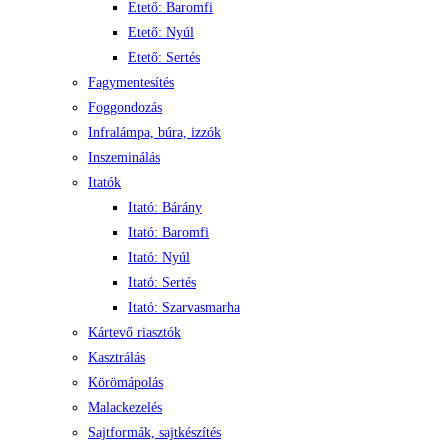
Etető: Baromfi
Etető: Nyúl
Etető: Sertés
Fagymentesítés
Foggondozás
Infralámpa, búra, izzók
Inszeminálás
Itatók
Itató: Bárány
Itató: Baromfi
Itató: Nyúl
Itató: Sertés
Itató: Szarvasmarha
Kártevő riasztók
Kasztrálás
Körömápolás
Malackezelés
Sajtformák, sajtkészítés