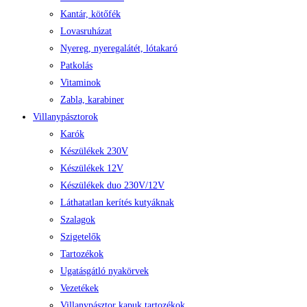
Kantár, kötőfék
Lovasruházat
Nyereg, nyeregalátét, lótakaró
Patkolás
Vitaminok
Zabla, karabiner
Villanypásztorok
Karók
Készülékek 230V
Készülékek 12V
Készülékek duo 230V/12V
Láthatatlan kerítés kutyáknak
Szalagok
Szigetelők
Tartozékok
Ugatásgátló nyakörvek
Vezetékek
Villanypásztor kapuk tartozékok