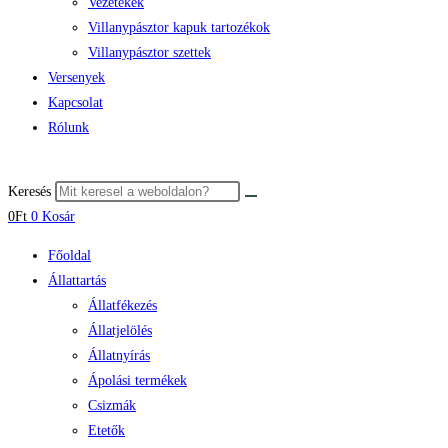
Vezetékek
Villanypásztor kapuk tartozékok
Villanypásztor szettek
Versenyek
Kapcsolat
Rólunk
Keresés
0
Ft
0
Kosár
Főoldal
Állattartás
Állatfékezés
Állatjelölés
Állatnyírás
Ápolási termékek
Csizmák
Etetők