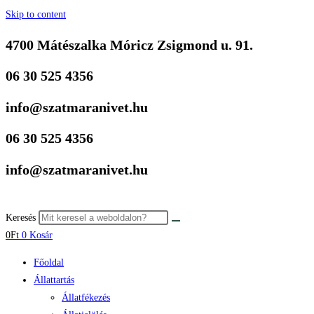
Skip to content
4700 Mátészalka Móricz Zsigmond u. 91.
06 30 525 4356
info@szatmaranivet.hu
06 30 525 4356
info@szatmaranivet.hu
Keresés
0
Ft
0
Kosár
Főoldal
Állattartás
Állatfékezés