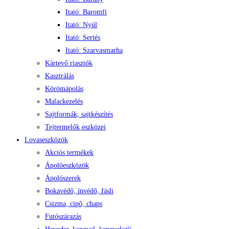
Itató: Baromfi
Itató: Nyúl
Itató: Sertés
Itató: Szarvasmarha
Kártevő riasztók
Kasztrálás
Körömápolás
Malackezelés
Sajtformák, sajtkészítés
Tejtermelők eszközei
Lovaseszközök
Akciós termékek
Ápolóeszközök
Ápolószerek
Bokavédő, ínvédő, fásli
Csizma, cipő, chaps
Futószárazás