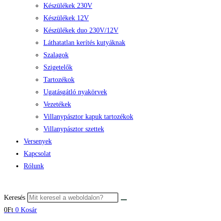
Készülékek 230V
Készülékek 12V
Készülékek duo 230V/12V
Láthatatlan kerítés kutyáknak
Szalagok
Szigetelők
Tartozékok
Ugatásgátló nyakörvek
Vezetékek
Villanypásztor kapuk tartozékok
Villanypásztor szettek
Versenyek
Kapcsolat
Rólunk
Keresés
0
Ft
0
Kosár