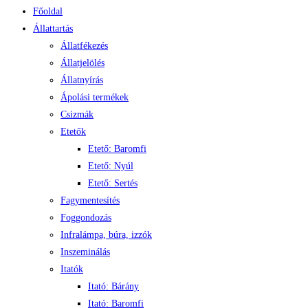
Főoldal
Állattartás
Állatfékezés
Állatjelölés
Állatnyírás
Ápolási termékek
Csizmák
Etetők
Etető: Baromfi
Etető: Nyúl
Etető: Sertés
Fagymentesítés
Foggondozás
Infralámpa, búra, izzók
Inszeminálás
Itatók
Itató: Bárány
Itató: Baromfi