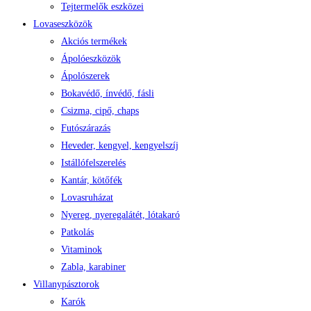
Tejtermelők eszközei
Lovaseszközök
Akciós termékek
Ápolóeszközök
Ápolószerek
Bokavédő, ínvédő, fásli
Csizma, cipő, chaps
Futószárazás
Heveder, kengyel, kengyelszíj
Istállófelszerelés
Kantár, kötőfék
Lovasruházat
Nyereg, nyeregalátét, lótakaró
Patkolás
Vitaminok
Zabla, karabiner
Villanypásztorok
Karók