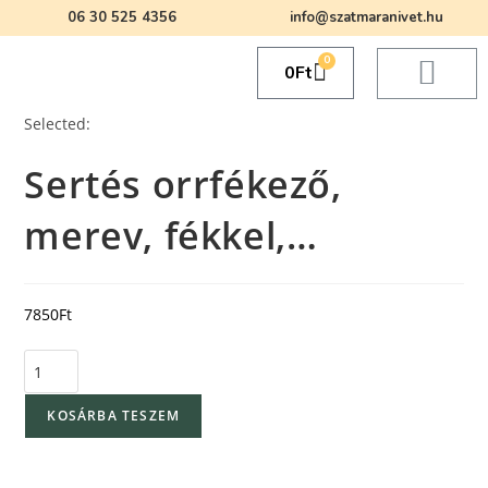
06 30 525 4356
info@szatmaranivet.hu
0
0
Ft
Selected:
Sertés orrfékező,
merev, fékkel,…
7850
Ft
KOSÁRBA TESZEM