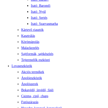
Itató: Baromfi
Itató: Nyúl
Itató: Sertés
Itató: Szarvasmarha
Kártevő riasztók
Kasztrálás
Körömápolás
Malackezelés
Sajtformák, sajtkészítés
Tejtermelők eszközei
Lovaseszközök
Akciós termékek
Ápolóeszközök
Ápolószerek
Bokavédő, ínvédő, fásli
Csizma, cipő, chaps
Futószárazás