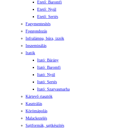
Etető: Baromfi
Etető: Nyúl
Etető: Sertés
Fagymentesítés
Foggondozás
Infralámpa, búra, izzók
Inszeminálás
Itatók
Itató: Bárány
Itató: Baromfi
Itató: Nyúl
Itató: Sertés
Itató: Szarvasmarha
Kártevő riasztók
Kasztrálás
Körömápolás
Malackezelés
Sajtformák, sajtkészítés