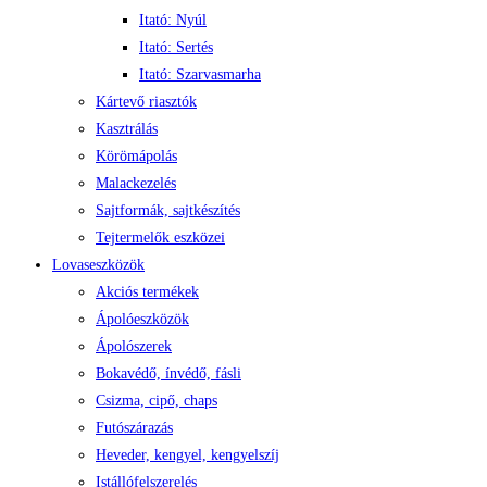
Itató: Nyúl
Itató: Sertés
Itató: Szarvasmarha
Kártevő riasztók
Kasztrálás
Körömápolás
Malackezelés
Sajtformák, sajtkészítés
Tejtermelők eszközei
Lovaseszközök
Akciós termékek
Ápolóeszközök
Ápolószerek
Bokavédő, ínvédő, fásli
Csizma, cipő, chaps
Futószárazás
Heveder, kengyel, kengyelszíj
Istállófelszerelés