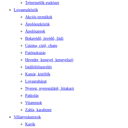
Tejtermelők eszközei
Lovaseszközök
Akciós termékek
Ápolóeszközök
Ápolószerek
Bokavédő, ínvédő, fásli
Csizma, cipő, chaps
Futószárazás
Heveder, kengyel, kengyelszíj
Istállófelszerelés
Kantár, kötőfék
Lovasruházat
Nyereg, nyeregalátét, lótakaró
Patkolás
Vitaminok
Zabla, karabiner
Villanypásztorok
Karók