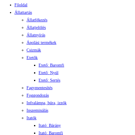
Főoldal
Állattartás
Állatfékezés
Állatjelölés
Állatnyírás
Ápolási termékek
Csizmák
Etetők
Etető: Baromfi
Etető: Nyúl
Etető: Sertés
Fagymentesítés
Foggondozás
Infralámpa, búra, izzók
Inszeminálás
Itatók
Itató: Bárány
Itató: Baromfi