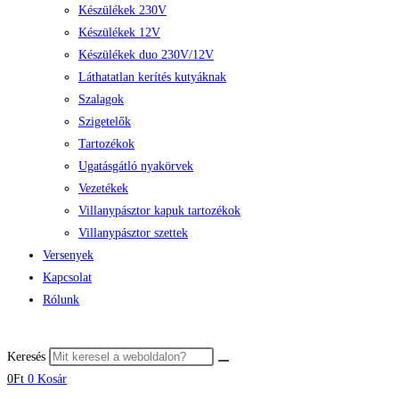
Készülékek 230V
Készülékek 12V
Készülékek duo 230V/12V
Láthatatlan kerítés kutyáknak
Szalagok
Szigetelők
Tartozékok
Ugatásgátló nyakörvek
Vezetékek
Villanypásztor kapuk tartozékok
Villanypásztor szettek
Versenyek
Kapcsolat
Rólunk
Keresés
0
Ft
0
Kosár