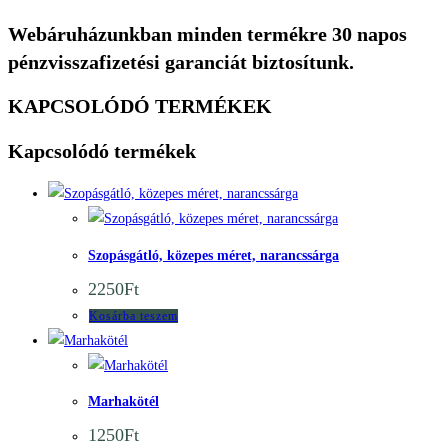
Webáruházunkban minden termékre 30 napos
pénzvisszafizetési garanciát biztosítunk.
KAPCSOLÓDÓ TERMÉKEK
Kapcsolódó termékek
Quick View
Quick View
Szopásgátló, közepes méret, narancssárga
2250
Ft
Kosárba teszem
Quick View
Quick View
Marhakötél
1250
Ft