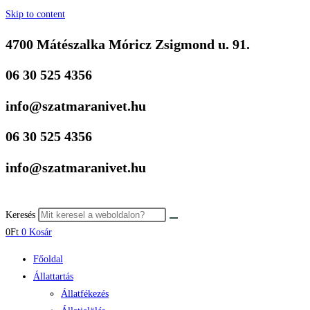
Skip to content
4700 Mátészalka Móricz Zsigmond u. 91.
06 30 525 4356
info@szatmaranivet.hu
06 30 525 4356
info@szatmaranivet.hu
Keresés
0
Ft
0
Kosár
Főoldal
Állattartás
Állatfékezés