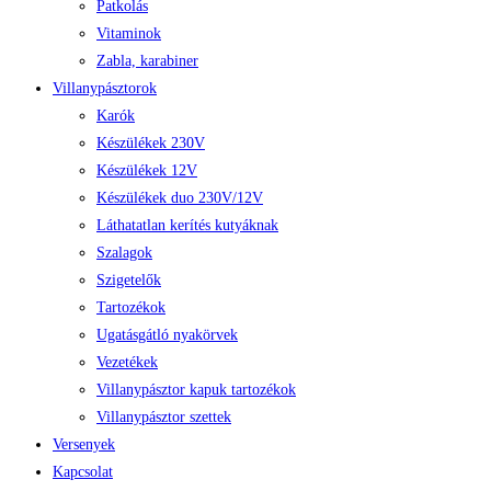
Patkolás
Vitaminok
Zabla, karabiner
Villanypásztorok
Karók
Készülékek 230V
Készülékek 12V
Készülékek duo 230V/12V
Láthatatlan kerítés kutyáknak
Szalagok
Szigetelők
Tartozékok
Ugatásgátló nyakörvek
Vezetékek
Villanypásztor kapuk tartozékok
Villanypásztor szettek
Versenyek
Kapcsolat