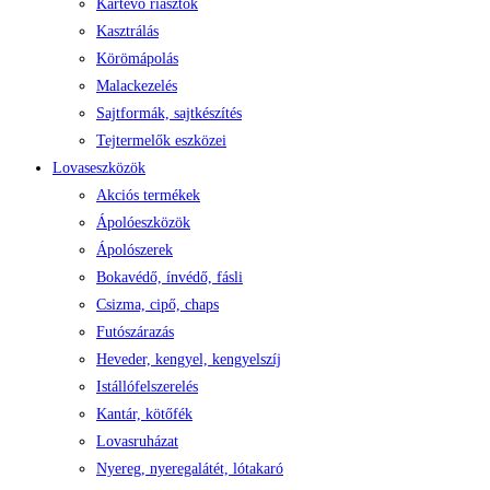
Kártevő riasztók
Kasztrálás
Körömápolás
Malackezelés
Sajtformák, sajtkészítés
Tejtermelők eszközei
Lovaseszközök
Akciós termékek
Ápolóeszközök
Ápolószerek
Bokavédő, ínvédő, fásli
Csizma, cipő, chaps
Futószárazás
Heveder, kengyel, kengyelszíj
Istállófelszerelés
Kantár, kötőfék
Lovasruházat
Nyereg, nyeregalátét, lótakaró