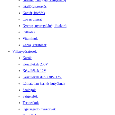
Heveder, kengyel, kengyelszíj
Istállófelszerelés
Kantár, kötőfék
Lovasruházat
Nyereg, nyeregalátét, lótakaró
Patkolás
Vitaminok
Zabla, karabiner
Villanypásztorok
Karók
Készülékek 230V
Készülékek 12V
Készülékek duo 230V/12V
Láthatatlan kerítés kutyáknak
Szalagok
Szigetelők
Tartozékok
Ugatásgátló nyakörvek