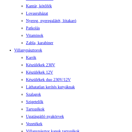
Kantár, kötőfék
Lovasruházat
Nyereg, nyeregalátét, lótakaró
Patkolás
Vitaminok
Zabla, karabiner
Villanypásztorok
Karók
Készülékek 230V
Készülékek 12V
Készülékek duo 230V/12V
Láthatatlan kerítés kutyáknak
Szalagok
Szigetelők
Tartozékok
Ugatásgátló nyakörvek
Vezetékek
Villanypásztor kapuk tartozékok