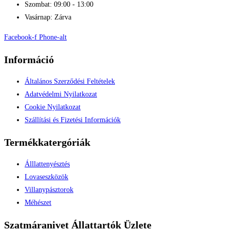
Szombat: 09:00 - 13:00
Vasárnap: Zárva
Facebook-f
Phone-alt
Információ
Általános Szerződési Feltételek
Adatvédelmi Nyilatkozat
Cookie Nyilatkozat
Szállítási és Fizetési Információk
Termékkatergóriák
Álllattenyésztés
Lovaseszközök
Villanypásztorok
Méhészet
Szatmáranivet Állattartók Üzlete