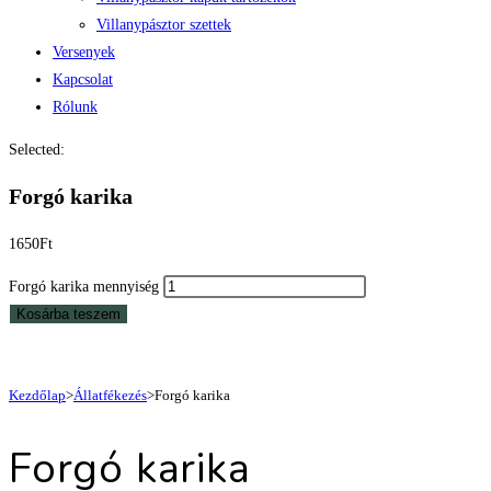
Villanypásztor szettek
Versenyek
Kapcsolat
Rólunk
Selected:
Forgó karika
1650
Ft
Forgó karika mennyiség
Kosárba teszem
Kezdőlap
>
Állatfékezés
>
Forgó karika
Forgó karika