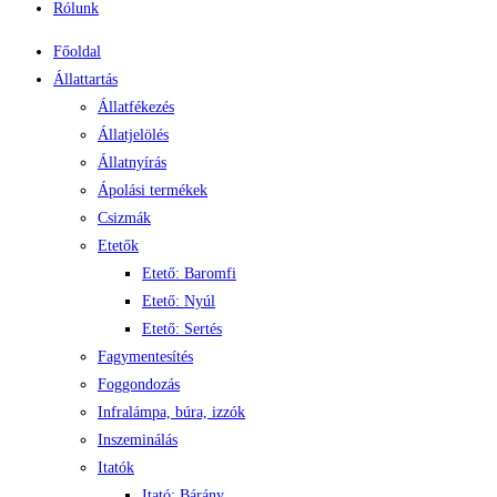
Rólunk
Főoldal
Állattartás
Állatfékezés
Állatjelölés
Állatnyírás
Ápolási termékek
Csizmák
Etetők
Etető: Baromfi
Etető: Nyúl
Etető: Sertés
Fagymentesítés
Foggondozás
Infralámpa, búra, izzók
Inszeminálás
Itatók
Itató: Bárány