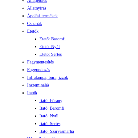
Állatjelölés
Állatnyírás
Ápolási termékek
Csizmák
Etetők
Etető: Baromfi
Etető: Nyúl
Etető: Sertés
Fagymentesítés
Foggondozás
Infralámpa, búra, izzók
Inszeminálás
Itatók
Itató: Bárány
Itató: Baromfi
Itató: Nyúl
Itató: Sertés
Itató: Szarvasmarha