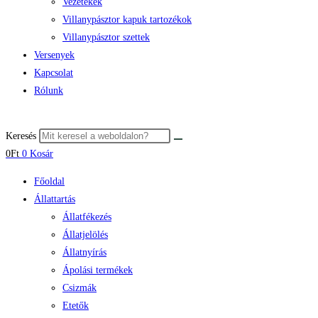
Vezetékek
Villanypásztor kapuk tartozékok
Villanypásztor szettek
Versenyek
Kapcsolat
Rólunk
Keresés
0
Ft
0
Kosár
Főoldal
Állattartás
Állatfékezés
Állatjelölés
Állatnyírás
Ápolási termékek
Csizmák
Etetők