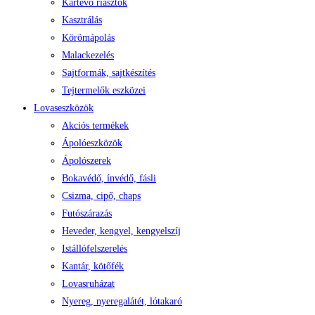
Kártevő riasztók
Kasztrálás
Körömápolás
Malackezelés
Sajtformák, sajtkészítés
Tejtermelők eszközei
Lovaseszközök
Akciós termékek
Ápolóeszközök
Ápolószerek
Bokavédő, ínvédő, fásli
Csizma, cipő, chaps
Futószárazás
Heveder, kengyel, kengyelszíj
Istállófelszerelés
Kantár, kötőfék
Lovasruházat
Nyereg, nyeregalátét, lótakaró