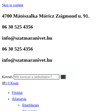
Skip to content
4700 Mátészalka Móricz Zsigmond u. 91.
06 30 525 4356
info@szatmaranivet.hu
06 30 525 4356
info@szatmaranivet.hu
Keresés
0
Ft
0
Kosár
Főoldal
Állattartás
Állatfékezés