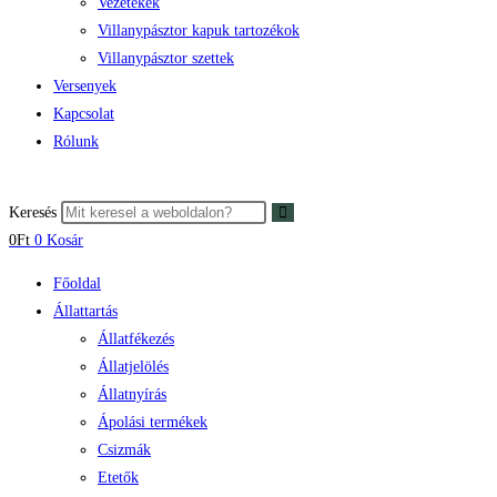
Vezetékek
Villanypásztor kapuk tartozékok
Villanypásztor szettek
Versenyek
Kapcsolat
Rólunk
Keresés
0
Ft
0
Kosár
Főoldal
Állattartás
Állatfékezés
Állatjelölés
Állatnyírás
Ápolási termékek
Csizmák
Etetők