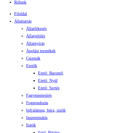
Rólunk
Főoldal
Állattartás
Állatfékezés
Állatjelölés
Állatnyírás
Ápolási termékek
Csizmák
Etetők
Etető: Baromfi
Etető: Nyúl
Etető: Sertés
Fagymentesítés
Foggondozás
Infralámpa, búra, izzók
Inszeminálás
Itatók
Itató: Bárány