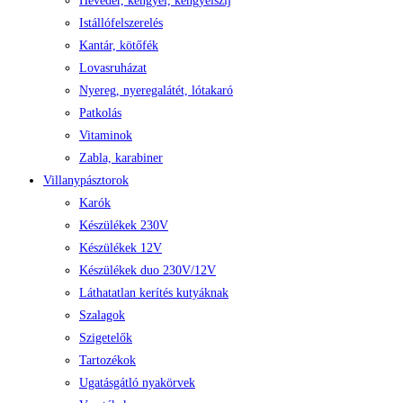
Heveder, kengyel, kengyelszíj
Istállófelszerelés
Kantár, kötőfék
Lovasruházat
Nyereg, nyeregalátét, lótakaró
Patkolás
Vitaminok
Zabla, karabiner
Villanypásztorok
Karók
Készülékek 230V
Készülékek 12V
Készülékek duo 230V/12V
Láthatatlan kerítés kutyáknak
Szalagok
Szigetelők
Tartozékok
Ugatásgátló nyakörvek