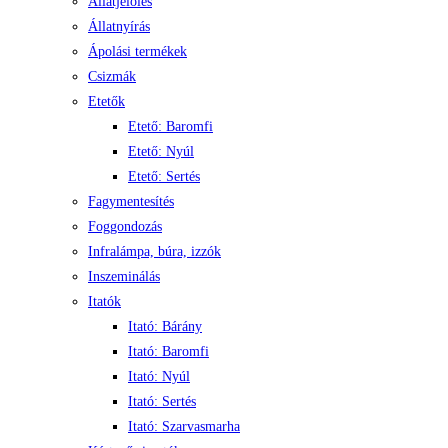
Állatjelölés
Állatnyírás
Ápolási termékek
Csizmák
Etetők
Etető: Baromfi
Etető: Nyúl
Etető: Sertés
Fagymentesítés
Foggondozás
Infralámpa, búra, izzók
Inszeminálás
Itatók
Itató: Bárány
Itató: Baromfi
Itató: Nyúl
Itató: Sertés
Itató: Szarvasmarha