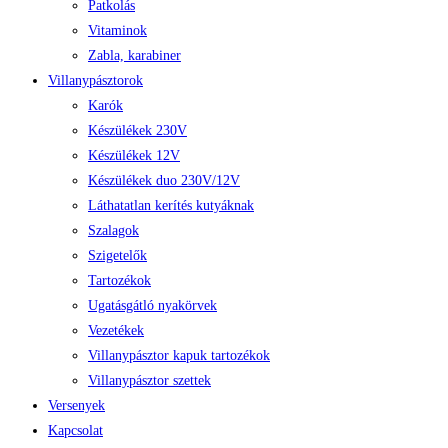
Patkolás
Vitaminok
Zabla, karabiner
Villanypásztorok
Karók
Készülékek 230V
Készülékek 12V
Készülékek duo 230V/12V
Láthatatlan kerítés kutyáknak
Szalagok
Szigetelők
Tartozékok
Ugatásgátló nyakörvek
Vezetékek
Villanypásztor kapuk tartozékok
Villanypásztor szettek
Versenyek
Kapcsolat