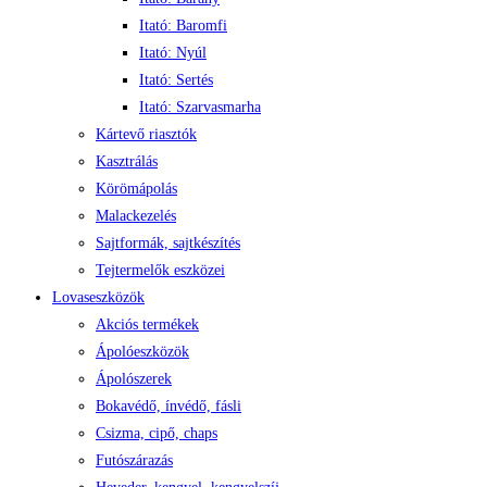
Itató: Baromfi
Itató: Nyúl
Itató: Sertés
Itató: Szarvasmarha
Kártevő riasztók
Kasztrálás
Körömápolás
Malackezelés
Sajtformák, sajtkészítés
Tejtermelők eszközei
Lovaseszközök
Akciós termékek
Ápolóeszközök
Ápolószerek
Bokavédő, ínvédő, fásli
Csizma, cipő, chaps
Futószárazás