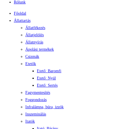
Rólunk
Főoldal
Állattartás
Állatfékezés
Állatjelölés
Állatnyírás
Ápolási termékek
Csizmák
Etetők
Etető: Baromfi
Etető: Nyúl
Etető: Sertés
Fagymentesítés
Foggondozás
Infralámpa, búra, izzók
Inszeminálás
Itatók
Itató: Bárány