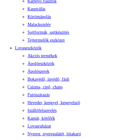
Kártevő riasztók
Kasztrálás
Körömápolás
Malackezelés
Sajtformák, sajtkészítés
Tejtermelők eszközei
Lovaseszközök
Akciós termékek
Ápolóeszközök
Ápolószerek
Bokavédő, ínvédő, fásli
Csizma, cipő, chaps
Futószárazás
Heveder, kengyel, kengyelszíj
Istállófelszerelés
Kantár, kötőfék
Lovasruházat
Nyereg, nyeregalátét, lótakaró