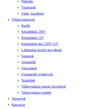
Patkolás
Vitaminok
Zabla, karabiner
Villanypásztorok
Karók
Készülékek 230V
Készülékek 12V
Készülékek duo 230V/12V
Láthatatlan kerítés kutyáknak
Szalagok
Szigetelők
Tartozékok
Ugatásgátló nyakörvek
Vezetékek
Villanypásztor kapuk tartozékok
Villanypásztor szettek
Versenyek
Kapcsolat