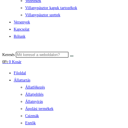
Vezetékek
Villanypásztor kapuk tartozékok
Villanypásztor szettek
Versenyek
Kapcsolat
Rólunk
Keresés
0
Ft
0
Kosár
Főoldal
Állattartás
Állatfékezés
Állatjelölés
Állatnyírás
Ápolási termékek
Csizmák
Etetők