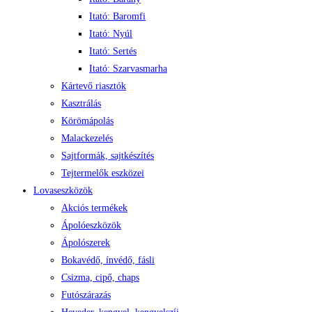
Itató: Baromfi
Itató: Nyúl
Itató: Sertés
Itató: Szarvasmarha
Kártevő riasztók
Kasztrálás
Körömápolás
Malackezelés
Sajtformák, sajtkészítés
Tejtermelők eszközei
Lovaseszközök
Akciós termékek
Ápolóeszközök
Ápolószerek
Bokavédő, ínvédő, fásli
Csizma, cipő, chaps
Futószárazás