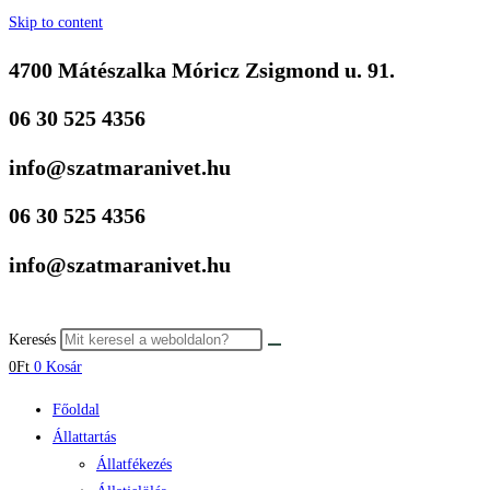
Skip to content
4700 Mátészalka Móricz Zsigmond u. 91.
06 30 525 4356
info@szatmaranivet.hu
06 30 525 4356
info@szatmaranivet.hu
Keresés
0
Ft
0
Kosár
Főoldal
Állattartás
Állatfékezés