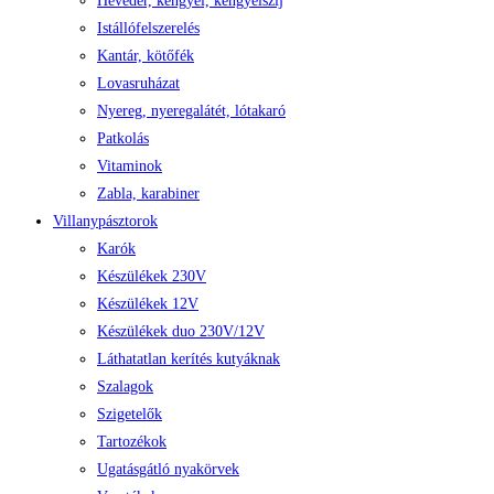
Heveder, kengyel, kengyelszíj
Istállófelszerelés
Kantár, kötőfék
Lovasruházat
Nyereg, nyeregalátét, lótakaró
Patkolás
Vitaminok
Zabla, karabiner
Villanypásztorok
Karók
Készülékek 230V
Készülékek 12V
Készülékek duo 230V/12V
Láthatatlan kerítés kutyáknak
Szalagok
Szigetelők
Tartozékok
Ugatásgátló nyakörvek