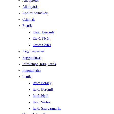
Állatjelölés
Állatnyírás
Ápolási termékek
Csizmák
Etetők
Etető: Baromfi
Etető: Nyúl
Etető: Sertés
Fagymentesítés
Foggondozás
Infralámpa, búra, izzók
Inszeminálás
Itatók
Itató: Bárány
Itató: Baromfi
Itató: Nyúl
Itató: Sertés
Itató: Szarvasmarha