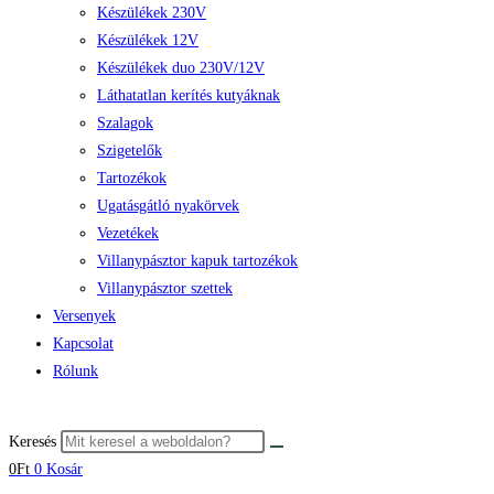
Készülékek 230V
Készülékek 12V
Készülékek duo 230V/12V
Láthatatlan kerítés kutyáknak
Szalagok
Szigetelők
Tartozékok
Ugatásgátló nyakörvek
Vezetékek
Villanypásztor kapuk tartozékok
Villanypásztor szettek
Versenyek
Kapcsolat
Rólunk
Keresés
0
Ft
0
Kosár