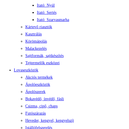
Itató: Nyúl
Itató: Sertés
Itató: Szarvasmarha
Kártevő riasztók
Kasztrálás
Körömápolás
Malackezelés
Sajtformák, sajtkészítés
Tejtermelők eszközei
Lovaseszközök
Akciós termékek
Ápolóeszközök
Ápolószerek
Bokavédő, ínvédő, fásli
Csizma, cipő, chaps
Futószárazás
Heveder, kengyel, kengyelszíj
Istállófelszerelés