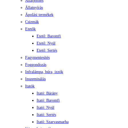
Állatjelölés
Állatnyírás
Ápolási termékek
Csizmák
Etetők
Etető: Baromfi
Etető: Nyúl
Etető: Sertés
Fagymentesítés
Foggondozás
Infralámpa, búra, izzók
Inszeminálás
Itatók
Itató: Bárány
Itató: Baromfi
Itató: Nyúl
Itató: Sertés
Itató: Szarvasmarha