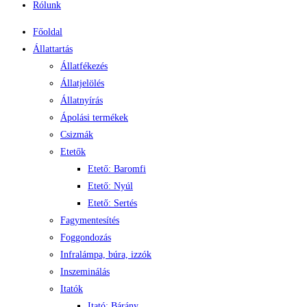
Rólunk
Főoldal
Állattartás
Állatfékezés
Állatjelölés
Állatnyírás
Ápolási termékek
Csizmák
Etetők
Etető: Baromfi
Etető: Nyúl
Etető: Sertés
Fagymentesítés
Foggondozás
Infralámpa, búra, izzók
Inszeminálás
Itatók
Itató: Bárány