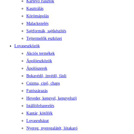
Kártevő riasztók
Kasztrálás
Körömápolás
Malackezelés
Sajtformák, sajtkészítés
Tejtermelők eszközei
Lovaseszközök
Akciós termékek
Ápolóeszközök
Ápolószerek
Bokavédő, ínvédő, fásli
Csizma, cipő, chaps
Futószárazás
Heveder, kengyel, kengyelszíj
Istállófelszerelés
Kantár, kötőfék
Lovasruházat
Nyereg, nyeregalátét, lótakaró