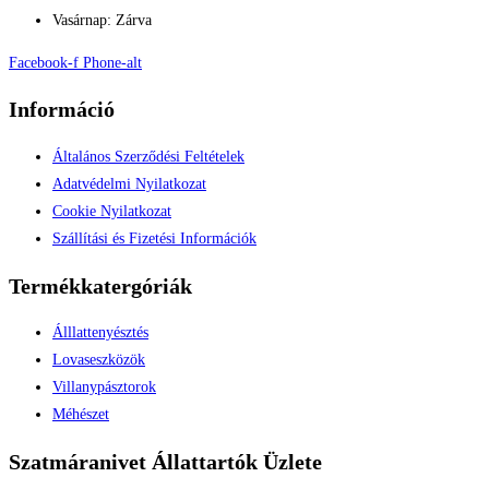
Vasárnap: Zárva
Facebook-f
Phone-alt
Információ
Általános Szerződési Feltételek
Adatvédelmi Nyilatkozat
Cookie Nyilatkozat
Szállítási és Fizetési Információk
Termékkatergóriák
Álllattenyésztés
Lovaseszközök
Villanypásztorok
Méhészet
Szatmáranivet Állattartók Üzlete