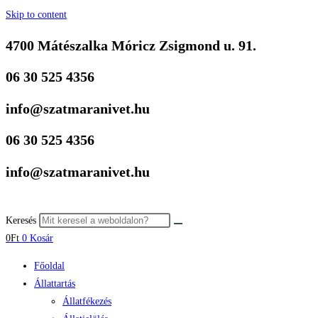
Skip to content
4700 Mátészalka Móricz Zsigmond u. 91.
06 30 525 4356
info@szatmaranivet.hu
06 30 525 4356
info@szatmaranivet.hu
Keresés
0
Ft
0
Kosár
Főoldal
Állattartás
Állatfékezés