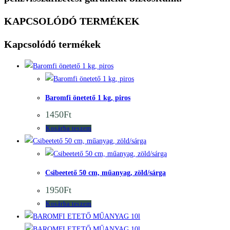
KAPCSOLÓDÓ TERMÉKEK
Kapcsolódó termékek
Quick View
Quick View
Baromfi önetető 1 kg, piros
1450
Ft
Kosárba teszem
Quick View
Quick View
Csibeetető 50 cm, műanyag, zöld/sárga
1950
Ft
Kosárba teszem
Quick View