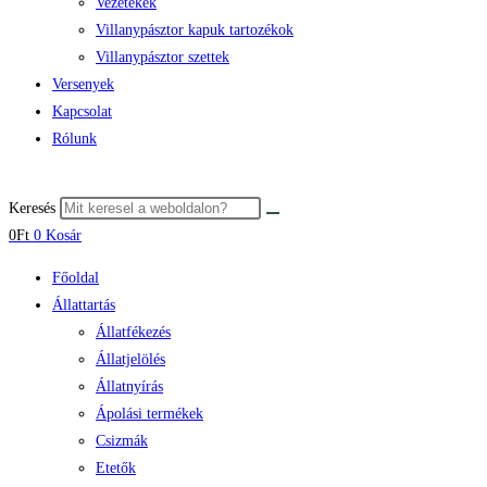
Vezetékek
Villanypásztor kapuk tartozékok
Villanypásztor szettek
Versenyek
Kapcsolat
Rólunk
Keresés
0
Ft
0
Kosár
Főoldal
Állattartás
Állatfékezés
Állatjelölés
Állatnyírás
Ápolási termékek
Csizmák
Etetők