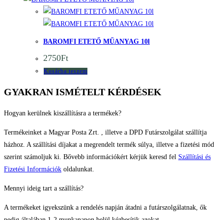
Quick View
BAROMFI ETETŐ MŰANYAG 10l
2750
Ft
Kosárba teszem
GYAKRAN ISMÉTELT KÉRDÉSEK
Hogyan kerülnek kiszállításra a termékek?
Termékeinket a Magyar Posta Zrt. , illetve a DPD Futárszolgálat szállítja
házhoz. A szállítási díjakat a megrendelt termék súlya, illetve a fizetési mód
szerint számoljuk ki. Bővebb információkért kérjük keresd fel
Szállítási és
Fizetési Információk
oldalunkat.
Mennyi ideig tart a szállítás?
A termékeket igyekszünk a rendelés napján átadni a futárszolgálatnak, ők
pedig általában 1-2 munkanapon belül kézbesítik azokat.