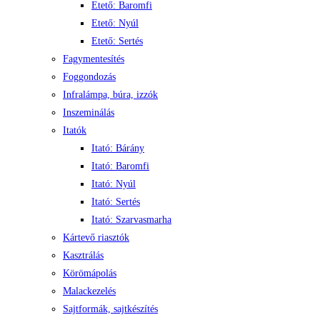
Etető: Baromfi
Etető: Nyúl
Etető: Sertés
Fagymentesítés
Foggondozás
Infralámpa, búra, izzók
Inszeminálás
Itatók
Itató: Bárány
Itató: Baromfi
Itató: Nyúl
Itató: Sertés
Itató: Szarvasmarha
Kártevő riasztók
Kasztrálás
Körömápolás
Malackezelés
Sajtformák, sajtkészítés