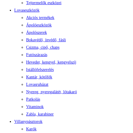
Tejtermelők eszközei
Lovaseszközök
Akciós termékek
Ápolóeszközök
Ápolószerek
Bokavédő, ínvédő, fásli
Csizma, cipő, chaps
Futószárazás
Heveder, kengyel, kengyelszíj
Istállófelszerelés
Kantár, kötőfék
Lovasruházat
Nyereg, nyeregalátét, lótakaró
Patkolás
Vitaminok
Zabla, karabiner
Villanypásztorok
Karók