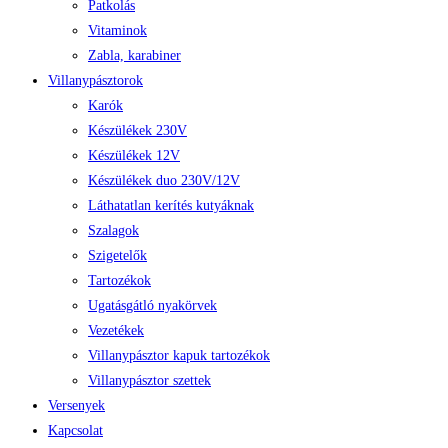
Patkolás
Vitaminok
Zabla, karabiner
Villanypásztorok
Karók
Készülékek 230V
Készülékek 12V
Készülékek duo 230V/12V
Láthatatlan kerítés kutyáknak
Szalagok
Szigetelők
Tartozékok
Ugatásgátló nyakörvek
Vezetékek
Villanypásztor kapuk tartozékok
Villanypásztor szettek
Versenyek
Kapcsolat