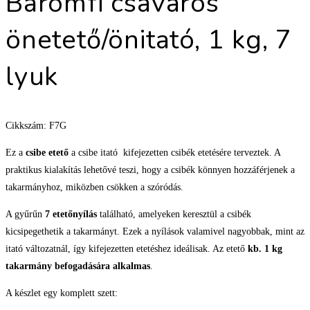
Baromfi csavaros
önetető/önitató, 1 kg, 7
lyuk
Cikkszám: F7G
Ez a
csibe etető
a csibe itató kifejezetten csibék etetésére terveztek. A
praktikus kialakítás lehetővé teszi, hogy a csibék könnyen hozzáférjenek a
takarmányhoz, miközben csökken a szóródás.
A gyűrűn
7 etetőnyílás
található, amelyeken keresztül a csibék
kicsipegethetik a takarmányt. Ezek a nyílások valamivel nagyobbak, mint az
itató változatnál, így kifejezetten etetéshez ideálisak. Az etető
kb. 1 kg
takarmány befogadására alkalmas
.
A készlet egy komplett szett: