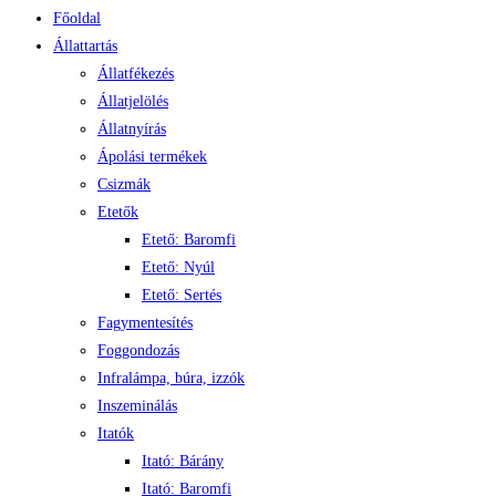
Főoldal
Állattartás
Állatfékezés
Állatjelölés
Állatnyírás
Ápolási termékek
Csizmák
Etetők
Etető: Baromfi
Etető: Nyúl
Etető: Sertés
Fagymentesítés
Foggondozás
Infralámpa, búra, izzók
Inszeminálás
Itatók
Itató: Bárány
Itató: Baromfi