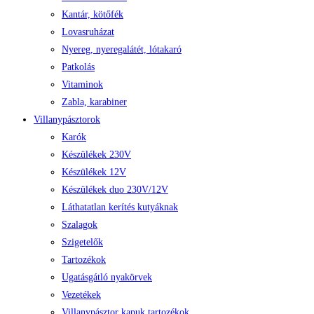
Kantár, kötőfék
Lovasruházat
Nyereg, nyeregalátét, lótakaró
Patkolás
Vitaminok
Zabla, karabiner
Villanypásztorok
Karók
Készülékek 230V
Készülékek 12V
Készülékek duo 230V/12V
Láthatatlan kerítés kutyáknak
Szalagok
Szigetelők
Tartozékok
Ugatásgátló nyakörvek
Vezetékek
Villanypásztor kapuk tartozékok