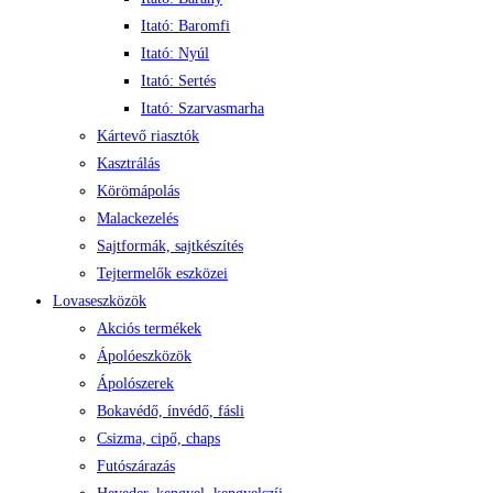
Itató: Baromfi
Itató: Nyúl
Itató: Sertés
Itató: Szarvasmarha
Kártevő riasztók
Kasztrálás
Körömápolás
Malackezelés
Sajtformák, sajtkészítés
Tejtermelők eszközei
Lovaseszközök
Akciós termékek
Ápolóeszközök
Ápolószerek
Bokavédő, ínvédő, fásli
Csizma, cipő, chaps
Futószárazás