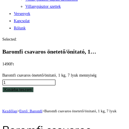
Villanypásztor szettek
Versenyek
Kapcsolat
Rólunk
Selected:
Baromfi csavaros önetető/önitató, 1…
1490
Ft
Baromfi csavaros önetető/önitató, 1 kg, 7 lyuk mennyiség
Kosárba teszem
Kezdőlap
>
Etető: Baromfi
>
Baromfi csavaros önetető/önitató, 1 kg, 7 lyuk