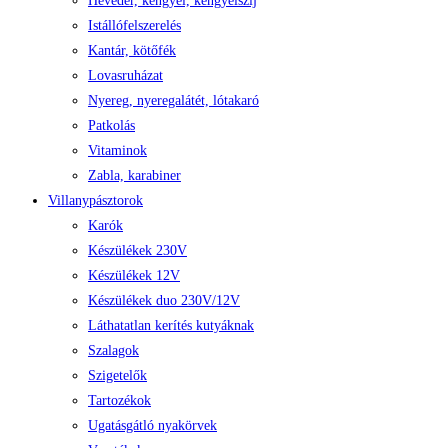
Heveder, kengyel, kengyelszíj
Istállófelszerelés
Kantár, kötőfék
Lovasruházat
Nyereg, nyeregalátét, lótakaró
Patkolás
Vitaminok
Zabla, karabiner
Villanypásztorok
Karók
Készülékek 230V
Készülékek 12V
Készülékek duo 230V/12V
Láthatatlan kerítés kutyáknak
Szalagok
Szigetelők
Tartozékok
Ugatásgátló nyakörvek