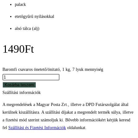
palack
etetőgyűrű nyílásokkal
alsó tálca (alj)
1490
Ft
Baromfi csavaros önetető/önitató, 1 kg, 7 lyuk mennyiség
Kosárba teszem
Szállítási információk
A megrendelések a Magyar Posta Zrt., illetve a DPD Futárszolgálat által
kerülnek kiszállításra. A szállítási díjakat a megrendelt termék súlya, illetve
a fizetési mód szerint számoljuk ki. Bővebb információkért kérjük keresd
fel
Szállítási és Fizetési Információk
oldalunkat.