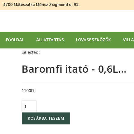
4700 Mátészalka Móricz Zsigmond u. 91.
FŐOLDAL
ÁLLATTARTÁS
LOVASESZKÖZÖK
VILL
Selected:
Baromfi itató - 0,6L…
1100
Ft
KOSÁRBA TESZEM