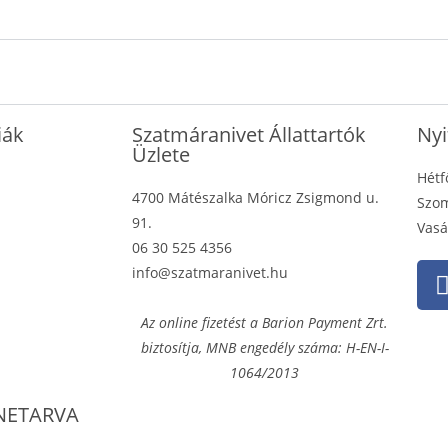
iák
Szatmáranivet Állattartók
Nyi
Üzlete
Hétf
4700 Mátészalka Móricz Zsigmond u.
Szom
91.
Vasá
06 30 525 4356
info@szatmaranivet.hu
Az online fizetést a Barion Payment Zrt.
biztosítja, MNB engedély száma: H-EN-I-
1064/2013
NETARVA