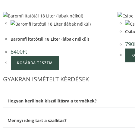
Quick View
Quick
View
Csib
Baromfi itatótál 18 Liter (lábak nélkül)
790
8400
Ft
K
KOSÁRBA TESZEM
GYAKRAN ISMÉTELT KÉRDÉSEK
Hogyan kerülnek kiszállításra a termékek?
Mennyi ideig tart a szállítás?