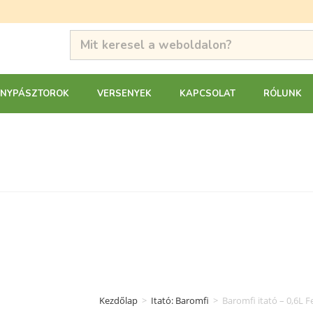
ANYPÁSZTOROK
VERSENYEK
KAPCSOLAT
RÓLUNK
Kezdőlap
>
Itató: Baromfi
>
Baromfi itató – 0,6L 