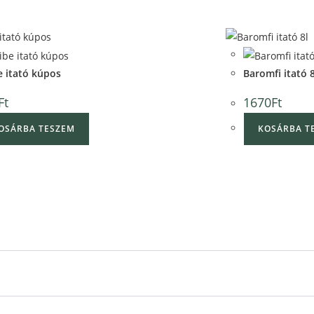
Quick View
Quick View
e itató kúpos
Baromfi itató 8
Ft
1670
Ft
OSÁRBA TESZEM
KOSÁRBA T