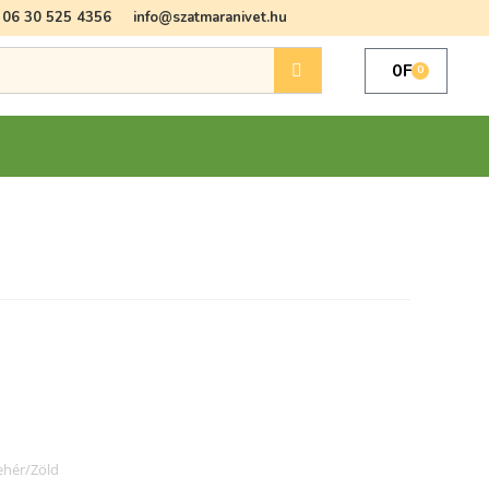
06 30 525 4356
info@szatmaranivet.hu
0
Ft
0
Fehér/Zöld