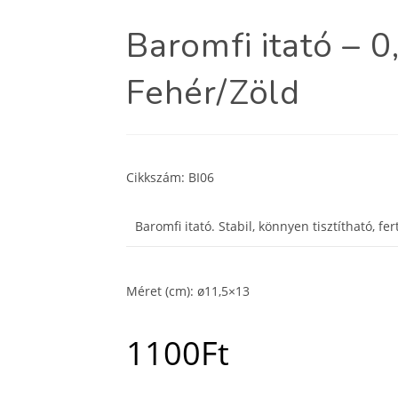
Baromfi itató – 0
Fehér/Zöld
Cikkszám: BI06
Baromfi itató. Stabil, könnyen tisztítható, fer
Méret (cm): ø11,5×13
1100
Ft