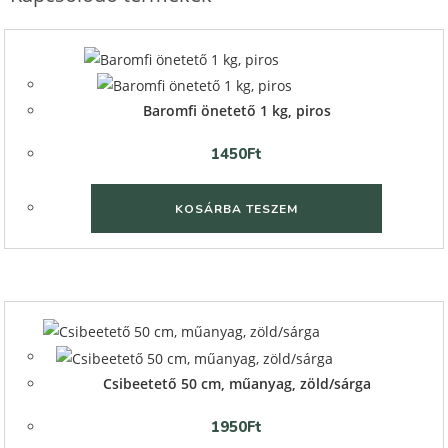
Quick View
Quick View
Baromfi önetető 1 kg, piros
1450
Ft
KOSÁRBA TESZEM
Quick View
Quick View
Csibeetető 50 cm, műanyag, zöld/sárga
1950
Ft