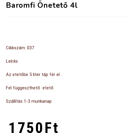
Baromfi Önetető 4l
Cikkszám: 037
Leírás
Az etetőbe 5 liter táp fér el .
Fel függeszthető etető
Szállítás 1-3 munkanap
1750
Ft