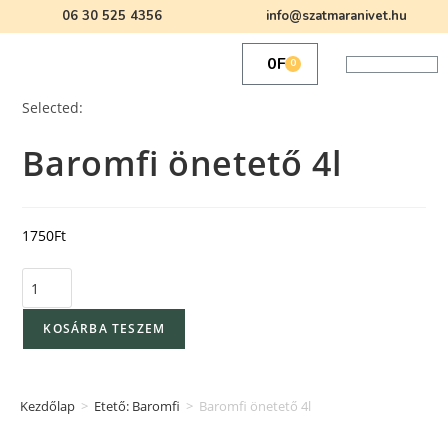
06 30 525 4356
info@szatmaranivet.hu
0
Ft
0
Selected:
Baromfi önetető 4l
1750
Ft
KOSÁRBA TESZEM
Kezdőlap
>
Etető: Baromfi
>
Baromfi önetető 4l