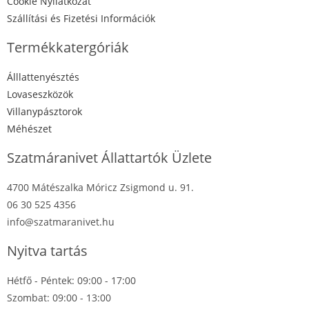
Cookie Nyilatkozat
Szállítási és Fizetési Információk
Termékkatergóriák
Álllattenyésztés
Lovaseszközök
Villanypásztorok
Méhészet
Szatmáranivet Állattartók Üzlete
4700 Mátészalka Móricz Zsigmond u. 91.
06 30 525 4356
info@szatmaranivet.hu
Nyitva tartás
Hétfő - Péntek: 09:00 - 17:00
Szombat: 09:00 - 13:00