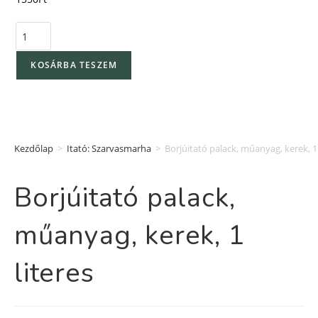
KOSÁRBA TESZEM
Kezdőlap
>
Itató: Szarvasmarha
>
Borjúitató palack, műanyag, kerek, 1 
Borjúitató palack,
műanyag, kerek, 1
literes