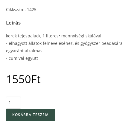
Cikkszám: 1425
Leírás
kerek tejespalack, 1 literes• mennyiségi skálával
• elhagyott állatok felneveléséhez, és gyógyszer beadására
egyaránt alkalmas
• cumival együtt
1550
Ft
KOSÁRBA TESZEM