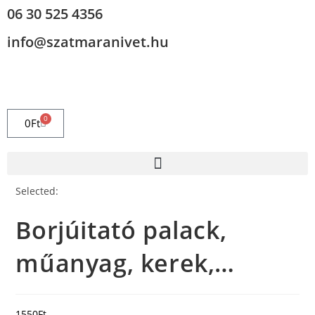
06 30 525 4356
info@szatmaranivet.hu
0
0
Ft
Selected:
Borjúitató palack,
műanyag, kerek,…
1550
Ft