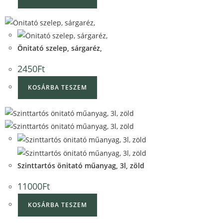
Quick View
Quick View
Önitató szelep, sárgaréz,
2450
Ft
KOSÁRBA TESZEM
Quick View
Quick View
Szinttartós önitató műanyag, 3l, zöld
11000
Ft
KOSÁRBA TESZEM