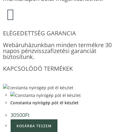
ELÉGEDETTSÉG GARANCIA
Webáruházunkban minden termékre 30
napos pénzvisszafizetési garanciát
biztosítunk.
KAPCSOLÓDÓ TERMÉKEK
Quick View
Quick View
Constanta nyírógép pót él készlet
30500
Ft
KOSÁRBA TESZEM