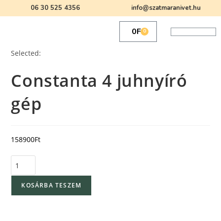
06 30 525 4356
info@szatmaranivet.hu
0
Ft
0
Selected:
Constanta 4 juhnyíró
gép
158900
Ft
KOSÁRBA TESZEM