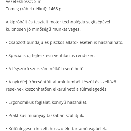
Vezetékhossz: 3 m
Tömeg (kábel nélkül): 1468 g
A kipróbált és tesztelt motor technológia segítségével
különösen jó minőségű munkát végez.
• Csapzott bundájú és piszkos állatok esetén is használható.
• Speciális új fejlesztésű ventilációs rendszer.
• A légszűrő szerszám nélkül cserélhető.
• A nyírófej fröccsöntött alumíniumból készül és szellőző
réseknek köszönhetően elkerülhető a túlmelegedés.
• Ergonomikus foglalat, könnyű használat.
• Praktikus műanyag táskában szállítjuk.
• Különlegesen kezelt, hosszú élettartamú vágóélek.