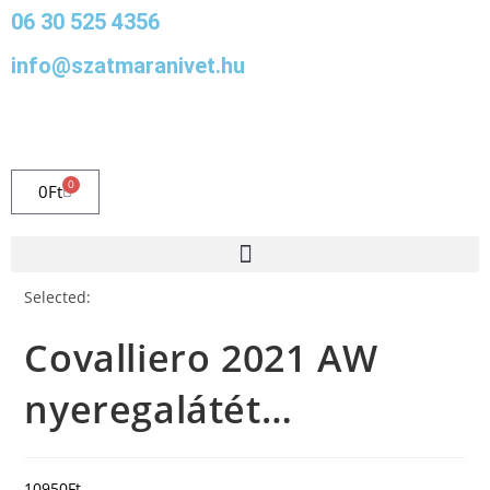
06 30 525 4356
info@szatmaranivet.hu
0
0
Ft
Selected:
Covalliero 2021 AW
nyeregalátét…
10950
Ft