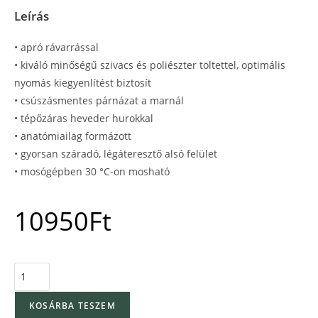
Leírás
• apró rávarrással
• kiváló minőségű szivacs és poliészter töltettel, optimális
nyomás kiegyenlítést biztosít
• csúszásmentes párnázat a marnál
• tépőzáras heveder hurokkal
• anatómiailag formázott
• gyorsan száradó, légáteresztő alsó felület
• mosógépben 30 °C-on mosható
10950
Ft
KOSÁRBA TESZEM