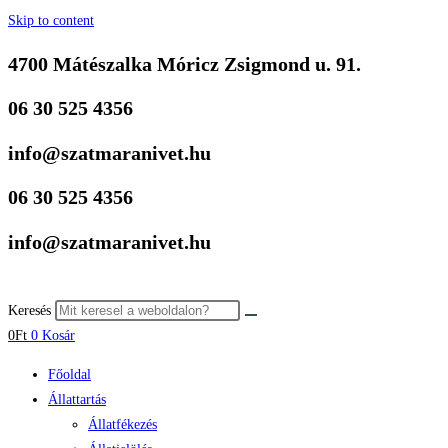
Skip to content
4700 Mátészalka Móricz Zsigmond u. 91.
06 30 525 4356
info@szatmaranivet.hu
06 30 525 4356
info@szatmaranivet.hu
Keresés
0
Ft
0
Kosár
Főoldal
Állattartás
Állatfékezés