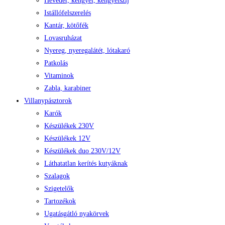
Heveder, kengyel, kengyelszíj
Istállófelszerelés
Kantár, kötőfék
Lovasruházat
Nyereg, nyeregalátét, lótakaró
Patkolás
Vitaminok
Zabla, karabiner
Villanypásztorok
Karók
Készülékek 230V
Készülékek 12V
Készülékek duo 230V/12V
Láthatatlan kerítés kutyáknak
Szalagok
Szigetelők
Tartozékok
Ugatásgátló nyakörvek