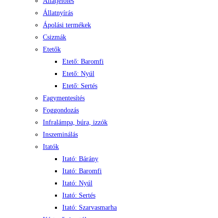
Állatjelölés
Állatnyírás
Ápolási termékek
Csizmák
Etetők
Etető: Baromfi
Etető: Nyúl
Etető: Sertés
Fagymentesítés
Foggondozás
Infralámpa, búra, izzók
Inszeminálás
Itatók
Itató: Bárány
Itató: Baromfi
Itató: Nyúl
Itató: Sertés
Itató: Szarvasmarha