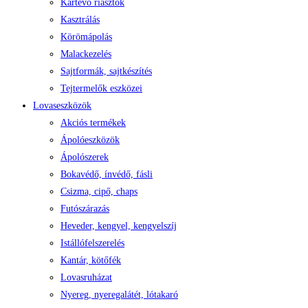
Kártevő riasztók
Kasztrálás
Körömápolás
Malackezelés
Sajtformák, sajtkészítés
Tejtermelők eszközei
Lovaseszközök
Akciós termékek
Ápolóeszközök
Ápolószerek
Bokavédő, ínvédő, fásli
Csizma, cipő, chaps
Futószárazás
Heveder, kengyel, kengyelszíj
Istállófelszerelés
Kantár, kötőfék
Lovasruházat
Nyereg, nyeregalátét, lótakaró