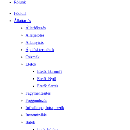
Rólunk
Főoldal
Állattartás
Állatfékezés
Állatjelölés
Állatnyírás
Ápolási termékek
Csizmák
Etetők
Etető: Baromfi
Etető: Nyúl
Etető: Sertés
Fagymentesítés
Foggondozás
Infralámpa, búra, izzók
Inszeminálás
Itatók
Itató: Bárány