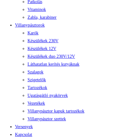
Patkolás
Vitaminok
Zabla, karabiner
Villanypásztorok
Karók
Készülékek 230V
Készülékek 12V
Készülékek duo 230V/12V
Láthatatlan kerítés kutyáknak
Szalagok
Szigetelők
Tartozékok
Ugatásgátló nyakörvek
Vezetékek
Villanypásztor kapuk tartozékok
Villanypásztor szettek
Versenyek
Kapcsolat