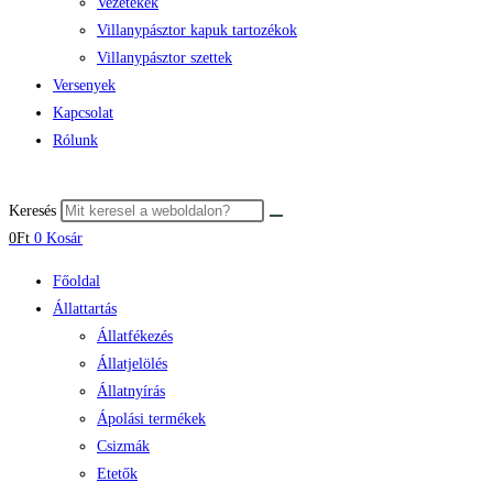
Vezetékek
Villanypásztor kapuk tartozékok
Villanypásztor szettek
Versenyek
Kapcsolat
Rólunk
Keresés
0
Ft
0
Kosár
Főoldal
Állattartás
Állatfékezés
Állatjelölés
Állatnyírás
Ápolási termékek
Csizmák
Etetők