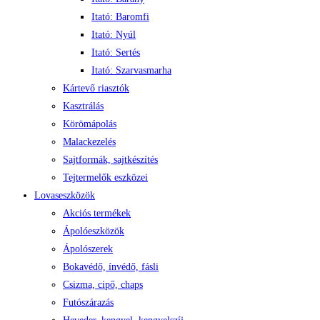
Itató: Baromfi
Itató: Nyúl
Itató: Sertés
Itató: Szarvasmarha
Kártevő riasztók
Kasztrálás
Körömápolás
Malackezelés
Sajtformák, sajtkészítés
Tejtermelők eszközei
Lovaseszközök
Akciós termékek
Ápolóeszközök
Ápolószerek
Bokavédő, ínvédő, fásli
Csizma, cipő, chaps
Futószárazás