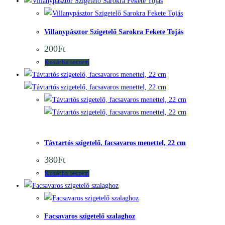
Quick View
Quick View
Villanypásztor Szigetelő Sarokra Fekete Tojás
200
Ft
Kosárba teszem
Quick View
Quick
View
Távtartós szigetelő, facsavaros menettel, 22 cm
380
Ft
Kosárba teszem
Quick View
Quick View
Facsavaros szigetelő szalaghoz