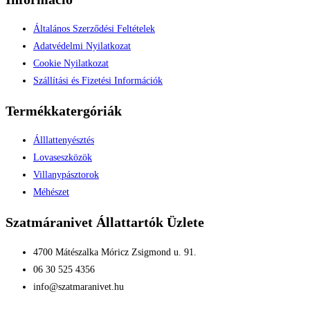
Általános Szerződési Feltételek
Adatvédelmi Nyilatkozat
Cookie Nyilatkozat
Szállítási és Fizetési Információk
Termékkatergóriák
Álllattenyésztés
Lovaseszközök
Villanypásztorok
Méhészet
Szatmáranivet Állattartók Üzlete
4700 Mátészalka Móricz Zsigmond u. 91.
06 30 525 4356
info@szatmaranivet.hu