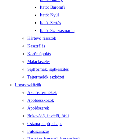
Itató: Baromfi
Itató: Nyúl
Itató: Sertés
Itató: Szarvasmarha
Kártevő riasztók
Kasztrálás
Körömápolás
Malackezelés
Sajtformák, sajtkészítés
Tejtermelők eszközei
Lovaseszközök
Akciós termékek
Ápolóeszközök
Ápolószerek
Bokavédő, ínvédő, fásli
Csizma, cipő, chaps
Futószárazás