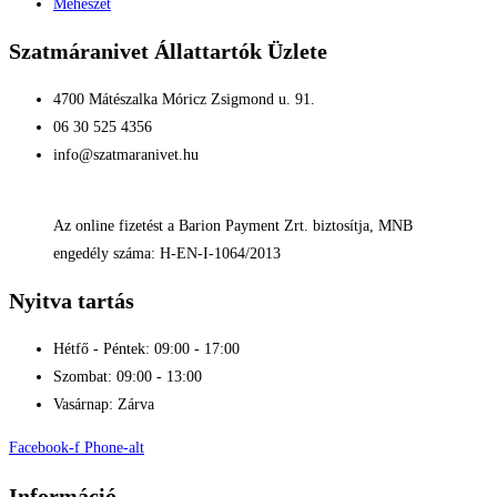
Méhészet
Szatmáranivet Állattartók Üzlete
4700 Mátészalka Móricz Zsigmond u. 91.
06 30 525 4356
info@szatmaranivet.hu
Az online fizetést a Barion Payment Zrt. biztosítja, MNB
engedély száma: H-EN-I-1064/2013
Nyitva tartás
Hétfő - Péntek: 09:00 - 17:00
Szombat: 09:00 - 13:00
Vasárnap: Zárva
Facebook-f
Phone-alt
Információ