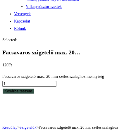
Villanypásztor szettek
Versenyek
Kapcsolat
Rólunk
Selected:
Facsavaros szigetelő max. 20…
120
Ft
Facsavaros szigetelő max. 20 mm széles szalaghoz mennyiség
Kosárba teszem
Kezdőlap
>
Szigetelők
>
Facsavaros szigetelő max. 20 mm széles szalaghoz