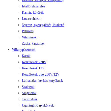
Heveder, kengyel, kengyelszíj
Istállófelszerelés
Kantár, kötőfék
Lovasruházat
Nyereg, nyeregalátét, lótakaró
Patkolás
Vitaminok
Zabla, karabiner
Villanypásztorok
Karók
Készülékek 230V
Készülékek 12V
Készülékek duo 230V/12V
Láthatatlan kerítés kutyáknak
Szalagok
Szigetelők
Tartozékok
Ugatásgátló nyakörvek