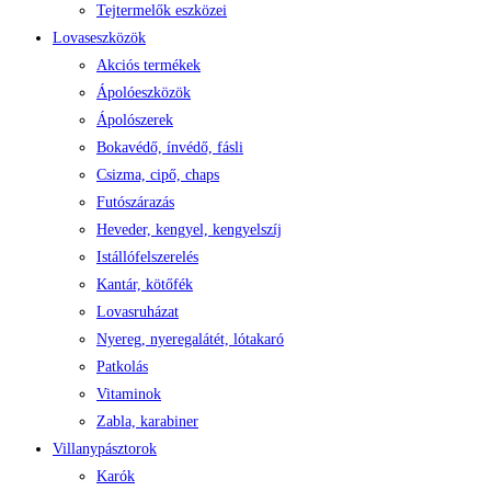
Tejtermelők eszközei
Lovaseszközök
Akciós termékek
Ápolóeszközök
Ápolószerek
Bokavédő, ínvédő, fásli
Csizma, cipő, chaps
Futószárazás
Heveder, kengyel, kengyelszíj
Istállófelszerelés
Kantár, kötőfék
Lovasruházat
Nyereg, nyeregalátét, lótakaró
Patkolás
Vitaminok
Zabla, karabiner
Villanypásztorok
Karók