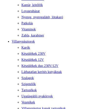
Kantár, kötőfék
Lovasruházat
Nyereg, nyeregalátét, lótakaró
Patkolás
Vitaminok
Zabla, karabiner
Villanypásztorok
Karók
Készülékek 230V
Készülékek 12V
Készülékek duo 230V/12V
Láthatatlan kerítés kutyáknak
Szalagok
Szigetelők
Tartozékok
Ugatásgátló nyakörvek
Vezetékek
Villanypásztor kapuk tartozékok