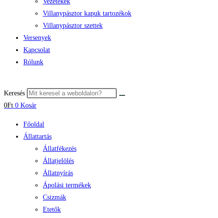
Vezetékek
Villanypásztor kapuk tartozékok
Villanypásztor szettek
Versenyek
Kapcsolat
Rólunk
Keresés
0
Ft
0
Kosár
Főoldal
Állattartás
Állatfékezés
Állatjelölés
Állatnyírás
Ápolási termékek
Csizmák
Etetők