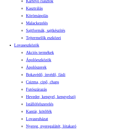
Kártevő riasztók
Kasztrálás
Körömápolás
Malackezelés
Sajtformák, sajtkészítés
Tejtermelők eszközei
Lovaseszközök
Akciós termékek
Ápolóeszközök
Ápolószerek
Bokavédő, ínvédő, fásli
Csizma, cipő, chaps
Futószárazás
Heveder, kengyel, kengyelszíj
Istállófelszerelés
Kantár, kötőfék
Lovasruházat
Nyereg, nyeregalátét, lótakaró