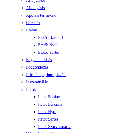
Állatjelölés
Állatnyírás
Ápolási termékek
Csizmák
Etetők
Etető: Baromfi
Etető: Nyúl
Etető: Sertés
Fagymentesítés
Foggondozás
Infralámpa, búra, izzók
Inszeminálás
Itatók
Itató: Bárány
Itató: Baromfi
Itató: Nyúl
Itató: Sertés
Itató: Szarvasmarha