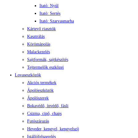
Itató: Nyúl
Itató: Sertés
Itató: Szarvasmarha
Kártevő riasztók
Kasztrálás
Körömápolás
Malackezelés
Sajtformák, sajtkészítés
Tejtermelők eszközei
Lovaseszközök
Akciós termékek
Ápolóeszközök
Ápolószerek
Bokavédő, ínvédő, fásli
Csizma, cipő, chaps
Futószárazás
Heveder, kengyel, kengyelszíj
Istállófelszerelés