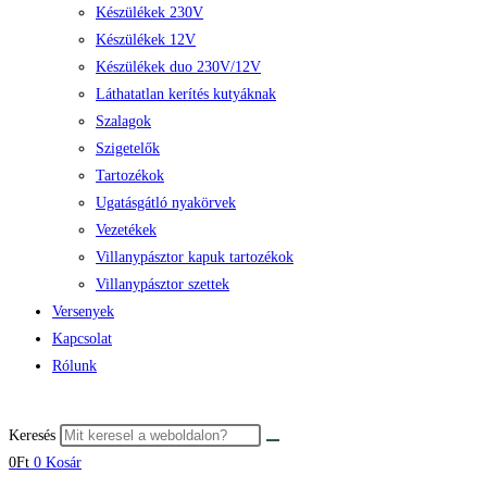
Készülékek 230V
Készülékek 12V
Készülékek duo 230V/12V
Láthatatlan kerítés kutyáknak
Szalagok
Szigetelők
Tartozékok
Ugatásgátló nyakörvek
Vezetékek
Villanypásztor kapuk tartozékok
Villanypásztor szettek
Versenyek
Kapcsolat
Rólunk
Keresés
0
Ft
0
Kosár