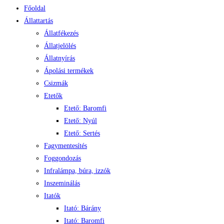
Főoldal
Állattartás
Állatfékezés
Állatjelölés
Állatnyírás
Ápolási termékek
Csizmák
Etetők
Etető: Baromfi
Etető: Nyúl
Etető: Sertés
Fagymentesítés
Foggondozás
Infralámpa, búra, izzók
Inszeminálás
Itatók
Itató: Bárány
Itató: Baromfi