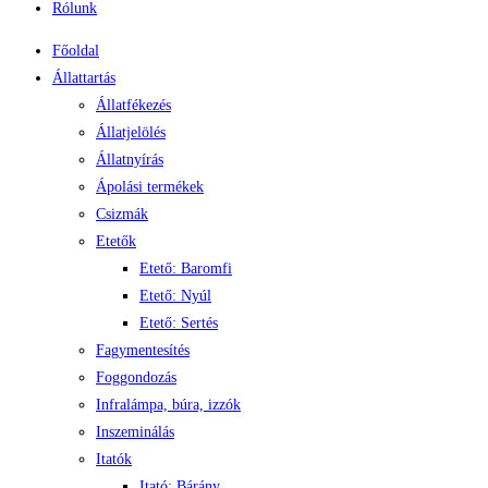
Rólunk
Főoldal
Állattartás
Állatfékezés
Állatjelölés
Állatnyírás
Ápolási termékek
Csizmák
Etetők
Etető: Baromfi
Etető: Nyúl
Etető: Sertés
Fagymentesítés
Foggondozás
Infralámpa, búra, izzók
Inszeminálás
Itatók
Itató: Bárány