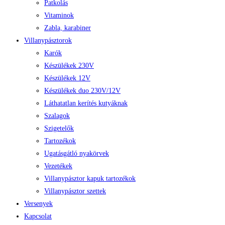
Patkolás
Vitaminok
Zabla, karabiner
Villanypásztorok
Karók
Készülékek 230V
Készülékek 12V
Készülékek duo 230V/12V
Láthatatlan kerítés kutyáknak
Szalagok
Szigetelők
Tartozékok
Ugatásgátló nyakörvek
Vezetékek
Villanypásztor kapuk tartozékok
Villanypásztor szettek
Versenyek
Kapcsolat