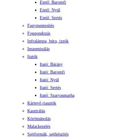
Etető: Baromfi
Etető: Nyúl
Etető: Sertés
Fagymentesítés
Foggondozás
Infralámpa, búra, izzók
Inszeminálás
Itatók
Itató: Bárány
Itató: Baromfi
Itató: Nyúl
Itató: Sertés
Itató: Szarvasmarha
Kártevő riasztók
Kasztrálás
Körömápolás
Malackezelés
Sajtformák, sajtkészítés