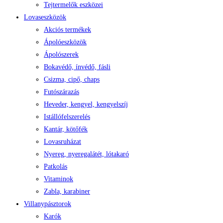
Tejtermelők eszközei
Lovaseszközök
Akciós termékek
Ápolóeszközök
Ápolószerek
Bokavédő, ínvédő, fásli
Csizma, cipő, chaps
Futószárazás
Heveder, kengyel, kengyelszíj
Istállófelszerelés
Kantár, kötőfék
Lovasruházat
Nyereg, nyeregalátét, lótakaró
Patkolás
Vitaminok
Zabla, karabiner
Villanypásztorok
Karók