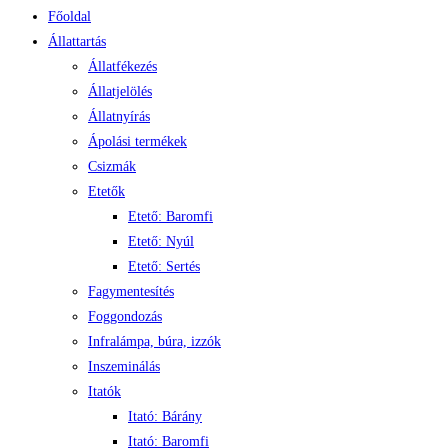
Főoldal
Állattartás
Állatfékezés
Állatjelölés
Állatnyírás
Ápolási termékek
Csizmák
Etetők
Etető: Baromfi
Etető: Nyúl
Etető: Sertés
Fagymentesítés
Foggondozás
Infralámpa, búra, izzók
Inszeminálás
Itatók
Itató: Bárány
Itató: Baromfi