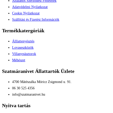
Általános Szerződési Feltételek
Adatvédelmi Nyilatkozat
Cookie Nyilatkozat
Szállítási és Fizetési Információk
Termékkatergóriák
Álllattenyésztés
Lovaseszközök
Villanypásztorok
Méhészet
Szatmáranivet Állattartók Üzlete
4700 Mátészalka Móricz Zsigmond u. 91.
06 30 525 4356
info@szatmaranivet.hu
Nyitva tartás