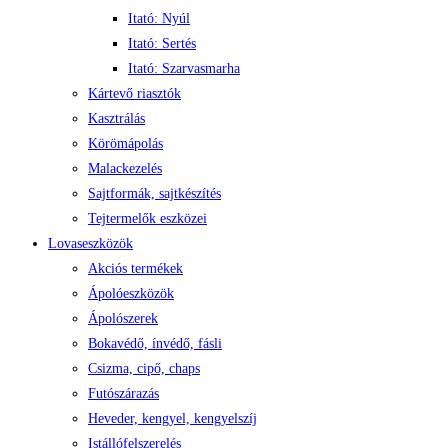
Itató: Nyúl
Itató: Sertés
Itató: Szarvasmarha
Kártevő riasztók
Kasztrálás
Körömápolás
Malackezelés
Sajtformák, sajtkészítés
Tejtermelők eszközei
Lovaseszközök
Akciós termékek
Ápolóeszközök
Ápolószerek
Bokavédő, ínvédő, fásli
Csizma, cipő, chaps
Futószárazás
Heveder, kengyel, kengyelszíj
Istállófelszerelés