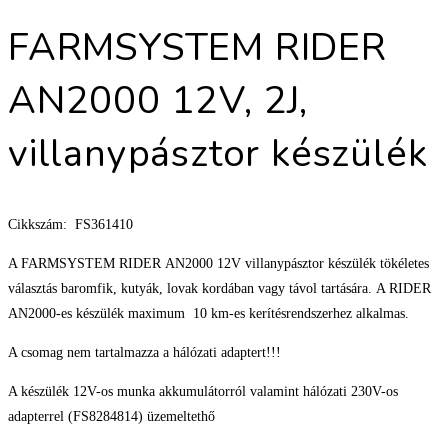
FARMSYSTEM RIDER
AN2000 12V, 2J,
villanypásztor készülék
Cikkszám: FS361410
A FARMSYSTEM RIDER AN2000 12V villanypásztor készülék tökéletes
választás baromfik, kutyák, lovak kordában vagy távol tartására. A RIDER
AN2000-es készülék maximum 10 km-es kerítésrendszerhez alkalmas.
A csomag nem tartalmazza a hálózati adaptert!!!
A készülék 12V-os munka akkumulátorról valamint hálózati 230V-os
adapterrel (FS8284814) üzemeltethő