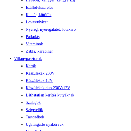
Heveder, kengyel, kengyelszíj
Istállófelszerelés
Kantár, kötőfék
Lovasruházat
Nyereg, nyeregalátét, lótakaró
Patkolás
Vitaminok
Zabla, karabiner
Villanypásztorok
Karók
Készülékek 230V
Készülékek 12V
Készülékek duo 230V/12V
Láthatatlan kerítés kutyáknak
Szalagok
Szigetelők
Tartozékok
Ugatásgátló nyakörvek