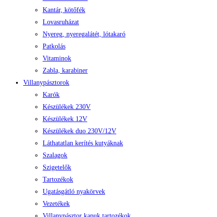
Kantár, kötőfék
Lovasruházat
Nyereg, nyeregalátét, lótakaró
Patkolás
Vitaminok
Zabla, karabiner
Villanypásztorok
Karók
Készülékek 230V
Készülékek 12V
Készülékek duo 230V/12V
Láthatatlan kerítés kutyáknak
Szalagok
Szigetelők
Tartozékok
Ugatásgátló nyakörvek
Vezetékek
Villanypásztor kapuk tartozékok