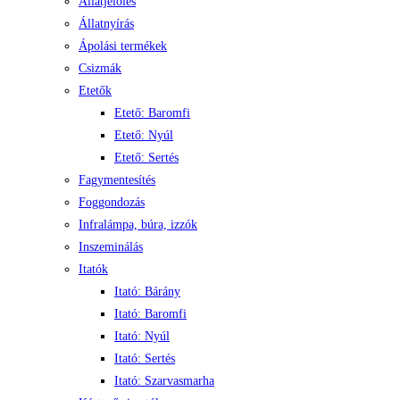
Állatjelölés
Állatnyírás
Ápolási termékek
Csizmák
Etetők
Etető: Baromfi
Etető: Nyúl
Etető: Sertés
Fagymentesítés
Foggondozás
Infralámpa, búra, izzók
Inszeminálás
Itatók
Itató: Bárány
Itató: Baromfi
Itató: Nyúl
Itató: Sertés
Itató: Szarvasmarha