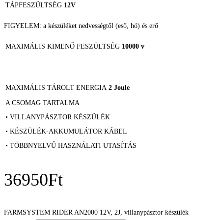
TÁPFESZÜLTSÉG
12V
FIGYELEM: a készüléket nedvességtől (eső, hó) és erő
MAXIMÁLIS KIMENŐ FESZÜLTSÉG
10000 v
MAXIMÁLIS TÁROLT ENERGIA
2 Joule
A CSOMAG TARTALMA
• VILLANYPÁSZTOR KÉSZÜLÉK
• KÉSZÜLÉK-AKKUMULÁTOR KÁBEL
• TÖBBNYELVŰ HASZNÁLATI UTASÍTÁS
36950
Ft
FARMSYSTEM RIDER AN2000 12V, 2J, villanypásztor készülék