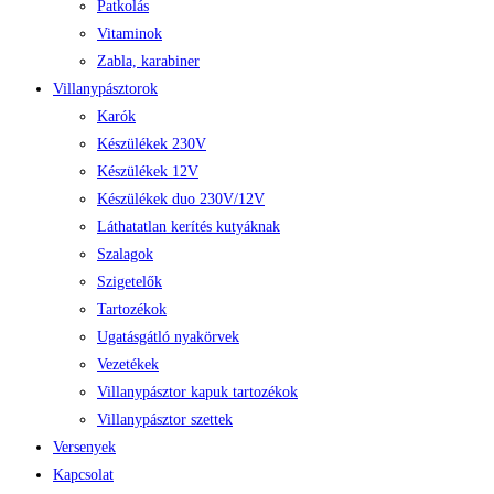
Patkolás
Vitaminok
Zabla, karabiner
Villanypásztorok
Karók
Készülékek 230V
Készülékek 12V
Készülékek duo 230V/12V
Láthatatlan kerítés kutyáknak
Szalagok
Szigetelők
Tartozékok
Ugatásgátló nyakörvek
Vezetékek
Villanypásztor kapuk tartozékok
Villanypásztor szettek
Versenyek
Kapcsolat