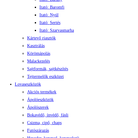
Itató: Baromfi
Itató: Nyúl
Itató: Sertés
Itató: Szarvasmarha
Kártevő riasztók
Kasztrálás
Körömápolás
Malackezelés
Sajtformák, sajtkészítés
Tejtermelők eszközei
Lovaseszközök
Akciós termékek
Ápolóeszközök
Ápolószerek
Bokavédő, ínvédő, fásli
Csizma, cipő, chaps
Futószárazás