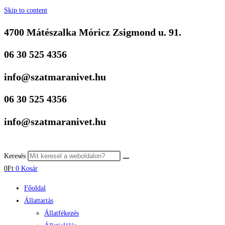
Skip to content
4700 Mátészalka Móricz Zsigmond u. 91.
06 30 525 4356
info@szatmaranivet.hu
06 30 525 4356
info@szatmaranivet.hu
Keresés
0
Ft
0
Kosár
Főoldal
Állattartás
Állatfékezés