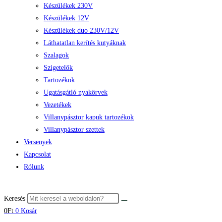
Készülékek 230V
Készülékek 12V
Készülékek duo 230V/12V
Láthatatlan kerítés kutyáknak
Szalagok
Szigetelők
Tartozékok
Ugatásgátló nyakörvek
Vezetékek
Villanypásztor kapuk tartozékok
Villanypásztor szettek
Versenyek
Kapcsolat
Rólunk
Keresés
0
Ft
0
Kosár