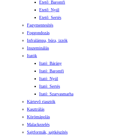
Etető: Baromfi
Etető: Nyúl
Etető: Sertés
Fagymentesítés
Foggondozás
Infralámpa, búra, izzók
Inszeminálás
Itatók
Itató: Bárány
Itató: Baromfi
Itató: Nyúl
Itató: Sertés
Itató: Szarvasmarha
Kártevő riasztók
Kasztrálás
Körömápolás
Malackezelés
Sajtformák, sajtkészítés