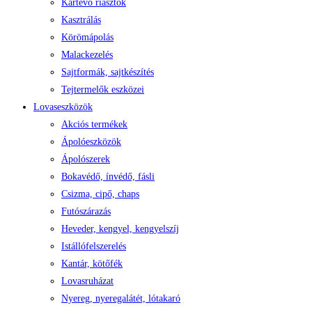
Kártevő riasztók
Kasztrálás
Körömápolás
Malackezelés
Sajtformák, sajtkészítés
Tejtermelők eszközei
Lovaseszközök
Akciós termékek
Ápolóeszközök
Ápolószerek
Bokavédő, ínvédő, fásli
Csizma, cipő, chaps
Futószárazás
Heveder, kengyel, kengyelszíj
Istállófelszerelés
Kantár, kötőfék
Lovasruházat
Nyereg, nyeregalátét, lótakaró