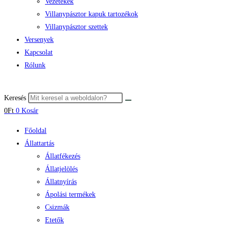
Vezetékek
Villanypásztor kapuk tartozékok
Villanypásztor szettek
Versenyek
Kapcsolat
Rólunk
Keresés
0
Ft
0
Kosár
Főoldal
Állattartás
Állatfékezés
Állatjelölés
Állatnyírás
Ápolási termékek
Csizmák
Etetők