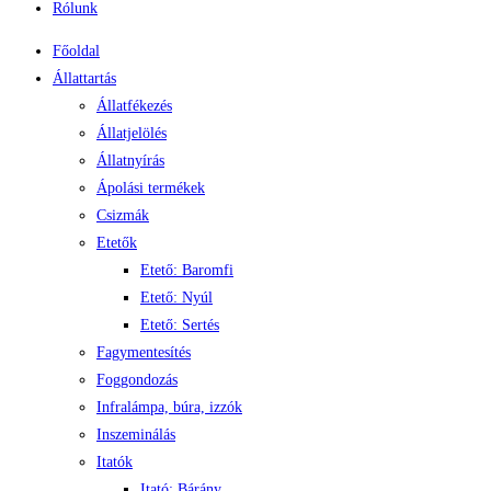
Rólunk
Főoldal
Állattartás
Állatfékezés
Állatjelölés
Állatnyírás
Ápolási termékek
Csizmák
Etetők
Etető: Baromfi
Etető: Nyúl
Etető: Sertés
Fagymentesítés
Foggondozás
Infralámpa, búra, izzók
Inszeminálás
Itatók
Itató: Bárány