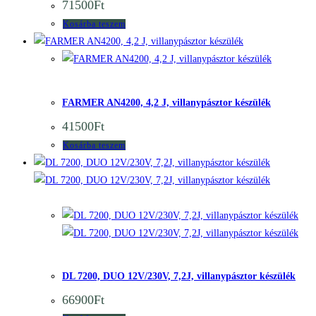
71500
Ft
Kosárba teszem
Quick View
Quick
View
FARMER AN4200, 4,2 J, villanypásztor készülék
41500
Ft
Kosárba teszem
Quick
View
Quick View
DL 7200, DUO 12V/230V, 7,2J, villanypásztor készülék
66900
Ft