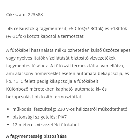
Cikkszám: 223588
-45 celsiusfokig fagymentesít, +5 Cfok(+/-3Cfok) és +13Cfok
(+/-3Cfok) között kapcsol a termosztát
A fűtőkábel használata nélkülözhetetlen külső úszószelepes
vagy nyelves itatók vízellátását biztosító vízvezetékek
fagymentesítéséhez. A fűtőszál termosztáttal van ellátva,
ami alacsony hőmérséklet esetén automata bekapcsolja, és
kb. 13°C felett pedig kikapcsolja a fűtőkábelt.
Különböző méretekben kapható, automata ki- és
bekapcsolást biztosító termosztáttal.
működési feszültség: 230 V-os hálózatról működtethető
biztonsági szigetelés: PIX7
12 méteres vízvezeték fűtőkábel
A fagymentesség biztosítása