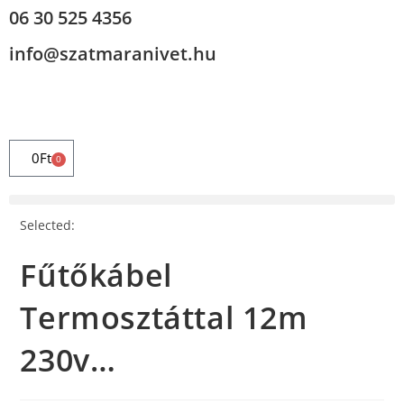
06 30 525 4356
info@szatmaranivet.hu
0
Ft
0
Selected:
Fűtőkábel
Termosztáttal 12m
230v…