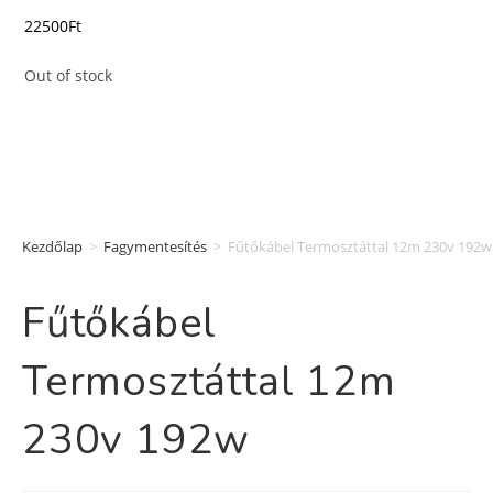
22500
Ft
Out of stock
Kezdőlap
>
Fagymentesítés
>
Fűtőkábel Termosztáttal 12m 230v 192w
Fűtőkábel
Termosztáttal 12m
230v 192w