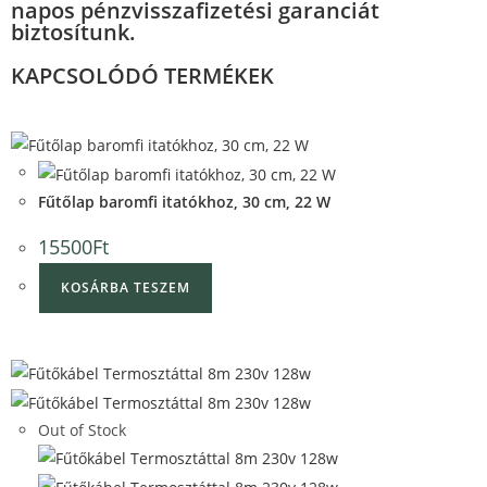
napos pénzvisszafizetési garanciát
biztosítunk.
KAPCSOLÓDÓ TERMÉKEK
Quick View
Quick View
Fűtőlap baromfi itatókhoz, 30 cm, 22 W
15500
Ft
KOSÁRBA TESZEM
Quick View
Out of Stock
Quick View