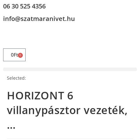
06 30 525 4356
info@szatmaranivet.hu
0
Ft
0
Selected:
HORIZONT 6
villanypásztor vezeték,
…