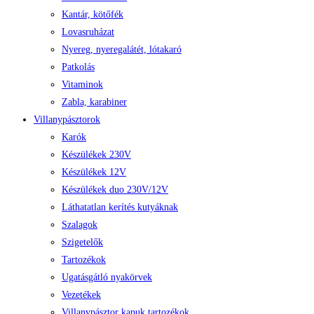
Kantár, kötőfék
Lovasruházat
Nyereg, nyeregalátét, lótakaró
Patkolás
Vitaminok
Zabla, karabiner
Villanypásztorok
Karók
Készülékek 230V
Készülékek 12V
Készülékek duo 230V/12V
Láthatatlan kerítés kutyáknak
Szalagok
Szigetelők
Tartozékok
Ugatásgátló nyakörvek
Vezetékek
Villanypásztor kapuk tartozékok