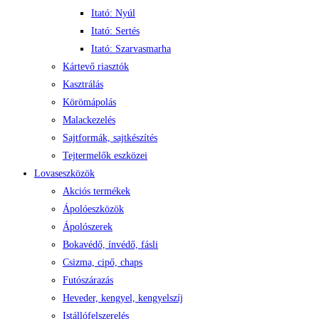
Itató: Nyúl
Itató: Sertés
Itató: Szarvasmarha
Kártevő riasztók
Kasztrálás
Körömápolás
Malackezelés
Sajtformák, sajtkészítés
Tejtermelők eszközei
Lovaseszközök
Akciós termékek
Ápolóeszközök
Ápolószerek
Bokavédő, ínvédő, fásli
Csizma, cipő, chaps
Futószárazás
Heveder, kengyel, kengyelszíj
Istállófelszerelés