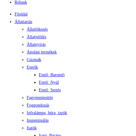
Rólunk
Főoldal
Állattartás
Állatfékezés
Állatjelölés
Állatnyírás
Ápolási termékek
Csizmák
Etetők
Etető: Baromfi
Etető: Nyúl
Etető: Sertés
Fagymentesítés
Foggondozás
Infralámpa, búra, izzók
Inszeminálás
Itatók
Itató: Bárány