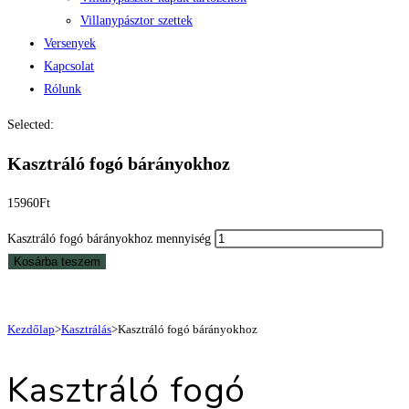
Villanypásztor szettek
Versenyek
Kapcsolat
Rólunk
Selected:
Kasztráló fogó bárányokhoz
15960
Ft
Kasztráló fogó bárányokhoz mennyiség
Kosárba teszem
Kezdőlap
>
Kasztrálás
>
Kasztráló fogó bárányokhoz
Kasztráló fogó