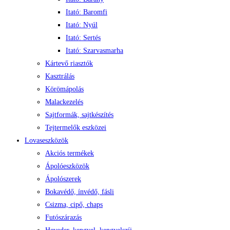
Itató: Baromfi
Itató: Nyúl
Itató: Sertés
Itató: Szarvasmarha
Kártevő riasztók
Kasztrálás
Körömápolás
Malackezelés
Sajtformák, sajtkészítés
Tejtermelők eszközei
Lovaseszközök
Akciós termékek
Ápolóeszközök
Ápolószerek
Bokavédő, ínvédő, fásli
Csizma, cipő, chaps
Futószárazás