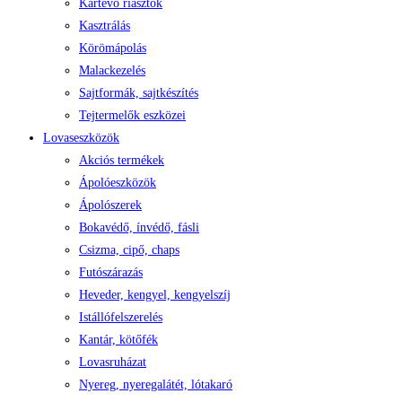
Kártevő riasztók
Kasztrálás
Körömápolás
Malackezelés
Sajtformák, sajtkészítés
Tejtermelők eszközei
Lovaseszközök
Akciós termékek
Ápolóeszközök
Ápolószerek
Bokavédő, ínvédő, fásli
Csizma, cipő, chaps
Futószárazás
Heveder, kengyel, kengyelszíj
Istállófelszerelés
Kantár, kötőfék
Lovasruházat
Nyereg, nyeregalátét, lótakaró