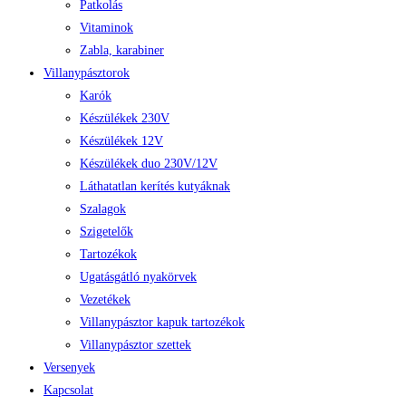
Patkolás
Vitaminok
Zabla, karabiner
Villanypásztorok
Karók
Készülékek 230V
Készülékek 12V
Készülékek duo 230V/12V
Láthatatlan kerítés kutyáknak
Szalagok
Szigetelők
Tartozékok
Ugatásgátló nyakörvek
Vezetékek
Villanypásztor kapuk tartozékok
Villanypásztor szettek
Versenyek
Kapcsolat