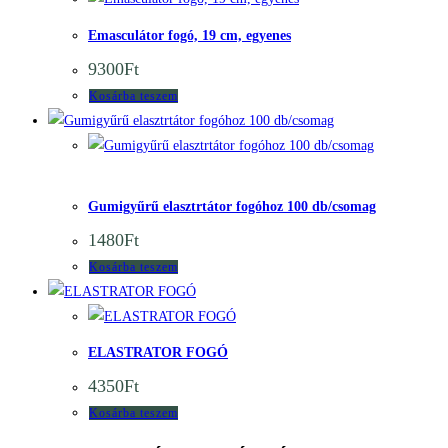
Emasculátor fogó, 19 cm, egyenes
9300
Ft
Kosárba teszem
Quick View
Quick
View
Gumigyűrű elasztrtátor fogóhoz 100 db/csomag
1480
Ft
Kosárba teszem
Quick View
Quick View
ELASTRATOR FOGÓ
4350
Ft
Kosárba teszem