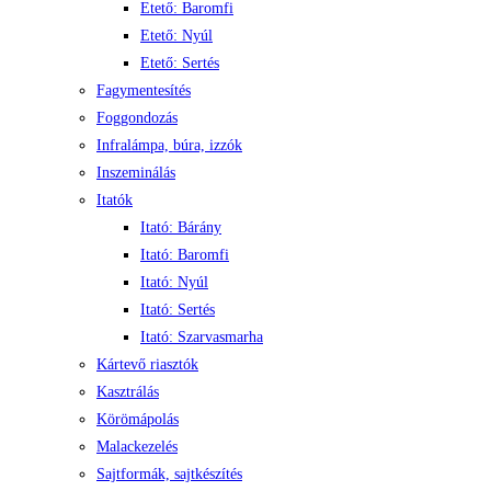
Etető: Baromfi
Etető: Nyúl
Etető: Sertés
Fagymentesítés
Foggondozás
Infralámpa, búra, izzók
Inszeminálás
Itatók
Itató: Bárány
Itató: Baromfi
Itató: Nyúl
Itató: Sertés
Itató: Szarvasmarha
Kártevő riasztók
Kasztrálás
Körömápolás
Malackezelés
Sajtformák, sajtkészítés