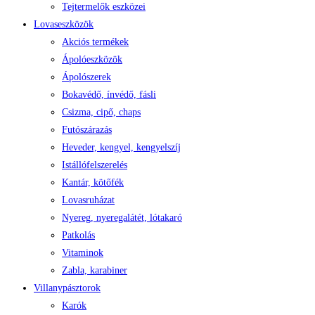
Tejtermelők eszközei
Lovaseszközök
Akciós termékek
Ápolóeszközök
Ápolószerek
Bokavédő, ínvédő, fásli
Csizma, cipő, chaps
Futószárazás
Heveder, kengyel, kengyelszíj
Istállófelszerelés
Kantár, kötőfék
Lovasruházat
Nyereg, nyeregalátét, lótakaró
Patkolás
Vitaminok
Zabla, karabiner
Villanypásztorok
Karók