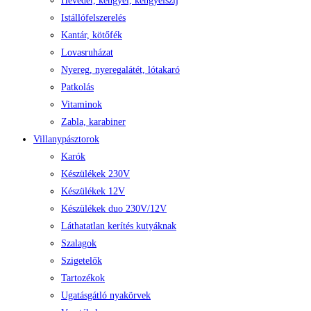
Heveder, kengyel, kengyelszíj
Istállófelszerelés
Kantár, kötőfék
Lovasruházat
Nyereg, nyeregalátét, lótakaró
Patkolás
Vitaminok
Zabla, karabiner
Villanypásztorok
Karók
Készülékek 230V
Készülékek 12V
Készülékek duo 230V/12V
Láthatatlan kerítés kutyáknak
Szalagok
Szigetelők
Tartozékok
Ugatásgátló nyakörvek