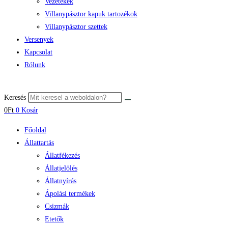
Vezetékek
Villanypásztor kapuk tartozékok
Villanypásztor szettek
Versenyek
Kapcsolat
Rólunk
Keresés
0
Ft
0
Kosár
Főoldal
Állattartás
Állatfékezés
Állatjelölés
Állatnyírás
Ápolási termékek
Csizmák
Etetők