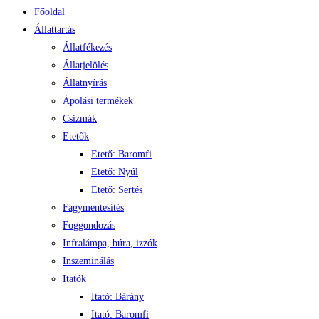
Főoldal
Állattartás
Állatfékezés
Állatjelölés
Állatnyírás
Ápolási termékek
Csizmák
Etetők
Etető: Baromfi
Etető: Nyúl
Etető: Sertés
Fagymentesítés
Foggondozás
Infralámpa, búra, izzók
Inszeminálás
Itatók
Itató: Bárány
Itató: Baromfi