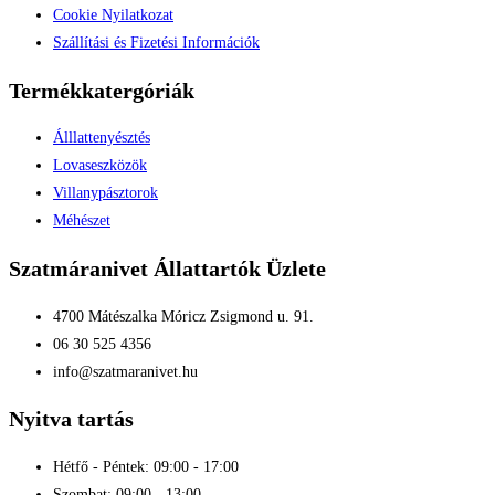
Cookie Nyilatkozat
Szállítási és Fizetési Információk
Termékkatergóriák
Álllattenyésztés
Lovaseszközök
Villanypásztorok
Méhészet
Szatmáranivet Állattartók Üzlete
4700 Mátészalka Móricz Zsigmond u. 91.
06 30 525 4356
info@szatmaranivet.hu
Nyitva tartás
Hétfő - Péntek: 09:00 - 17:00
Szombat: 09:00 - 13:00