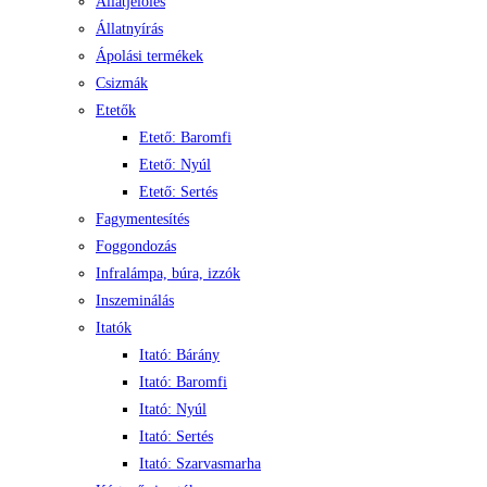
Állatjelölés
Állatnyírás
Ápolási termékek
Csizmák
Etetők
Etető: Baromfi
Etető: Nyúl
Etető: Sertés
Fagymentesítés
Foggondozás
Infralámpa, búra, izzók
Inszeminálás
Itatók
Itató: Bárány
Itató: Baromfi
Itató: Nyúl
Itató: Sertés
Itató: Szarvasmarha