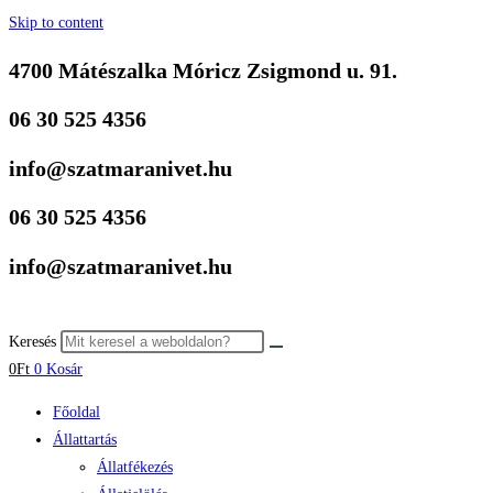
Skip to content
4700 Mátészalka Móricz Zsigmond u. 91.
06 30 525 4356
info@szatmaranivet.hu
06 30 525 4356
info@szatmaranivet.hu
Keresés
0
Ft
0
Kosár
Főoldal
Állattartás
Állatfékezés