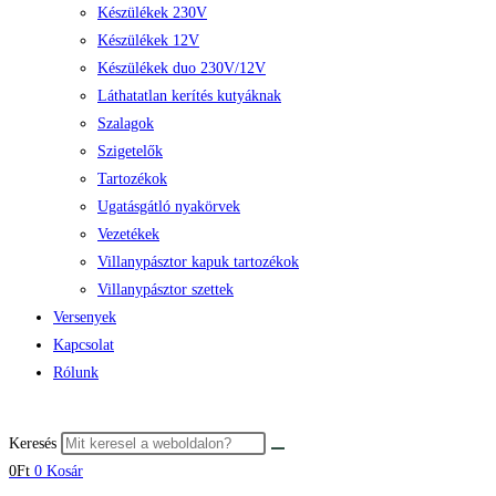
Készülékek 230V
Készülékek 12V
Készülékek duo 230V/12V
Láthatatlan kerítés kutyáknak
Szalagok
Szigetelők
Tartozékok
Ugatásgátló nyakörvek
Vezetékek
Villanypásztor kapuk tartozékok
Villanypásztor szettek
Versenyek
Kapcsolat
Rólunk
Keresés
0
Ft
0
Kosár