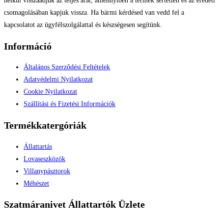
nélkül visszaadjuk az teljes árat, amennyiben a termék sértetlen és az eredeti
csomagolásában kapjuk vissza. Ha bármi kérdésed van vedd fel a
kapcsolatot az ügyfélszolgálattal és készségesen segítünk.
Információ
Általános Szerződési Feltételek
Adatvédelmi Nyilatkozat
Cookie Nyilatkozat
Szállítási és Fizetési Információk
Termékkatergóriák
Állattartás
Lovaseszközök
Villanypásztorok
Méhészet
Szatmáranivet Állattartók Üzlete