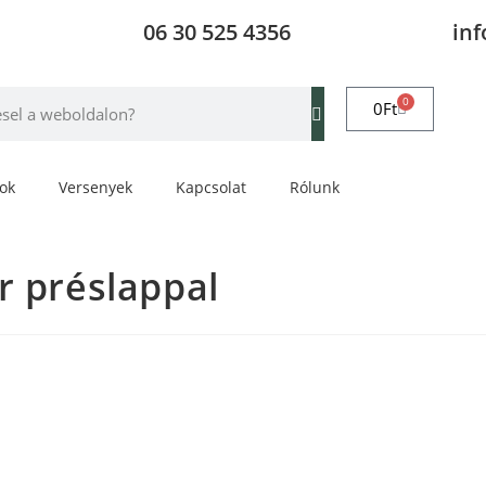
06 30 525 4356
in
0
0
Ft
rok
Versenyek
Kapcsolat
Rólunk
r préslappal