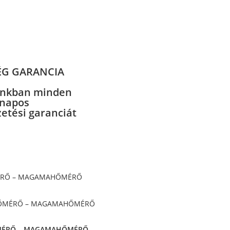
ÉG GARANCIA
nkban minden
 napos
zetési garanciát
Quick
ŐMÉRŐ – MAGAMAHŐMÉRŐ