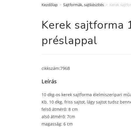
Kezdőlap
>
Sajtformák, sajtkészítés
>
Kerek sajtfo
Kerek sajtforma 
préslappal
cikkszám:796B
Leírás
10 dkg-os kerek sajtforma élelmiszeripari mű
Kb. 10 dkg. friss sajtot, lágy sajtot tudsz be
felső átmérő: 8 cm
alsó átmérő: 7cm
magasság: 6 cm