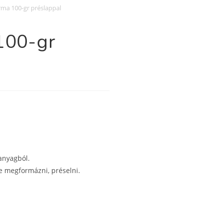
rma 100-gr préslappal
100-gr
anyagból.
nne megformázni, préselni.