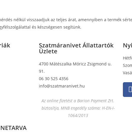
érdés nélkül visszaadjuk az teljes árat, amennyiben a termék sért
yfélszolgálattal és készségesen segítünk.
riák
Szatmáranivet Állattartók
Nyi
Üzlete
Hétf
4700 Mátészalka Móricz Zsigmond u.
Szom
91.
Vasá
06 30 525 4356
info@szatmaranivet.hu
Az online fizetést a Barion Payment Zrt.
biztosítja, MNB engedély száma: H-EN-I-
1064/2013
NNETARVA