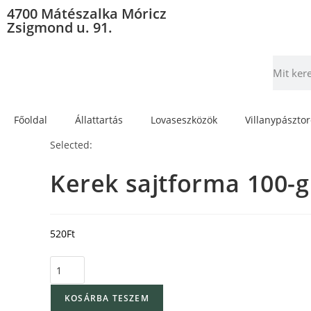
4700 Mátészalka Móricz
Zsigmond u. 91.
Főoldal
Állattartás
Lovaseszközök
Villanypászto
Selected:
Kerek sajtforma 100-g
520
Ft
KOSÁRBA TESZEM