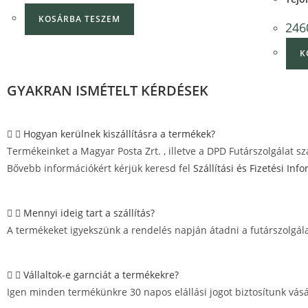
KOSÁRBA TESZEM
246
K
GYAKRAN ISMÉTELT KÉRDÉSEK
Hogyan kerülnek kiszállításra a termékek?
Termékeinket a Magyar Posta Zrt. , illetve a DPD Futárszolgálat szál
Bővebb információkért kérjük keresd fel
Szállítási és Fizetési Inf
Mennyi ideig tart a szállítás?
A termékeket igyekszünk a rendelés napján átadni a futárszolgál
Vállaltok-e garnciát a termékekre?
Igen minden termékünkre 30 napos elállási jogot biztosítunk vásá