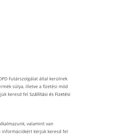
DPD Futárszolgálat által kerülnek
ermék súlya, illetve a fizetési mód
rjük keresd fel
Szállítási és Fizetési
alkalmazunk, valamint van
 információkért kérjük keresd fel