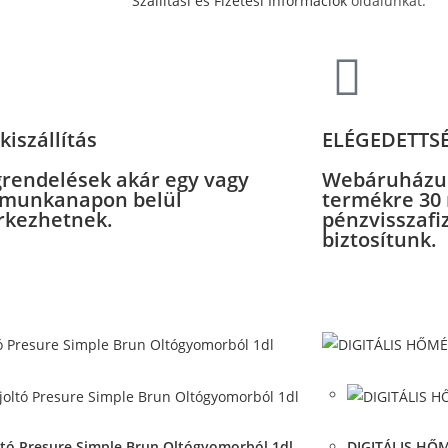
Szállítási és Fizetési Információk
oldalunkat.
kiszállítás
ELÉGEDETTS
rendelések akár egy vagy
Webáruházu
 munkanapon belül
termékre 30
kezhetnek.
pénzvisszafi
biztosítunk.
iew
View
ck View
Quick View
ltó Presure Simple Brun Oltógyomorból 1dl
DIGITÁLIS H