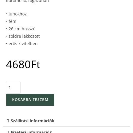
Körömolló, fogazatlan
• juhokhoz
• fém
• 26 cm hosszú
• zöldre lakkozott
• erős kivitelben
4680
Ft
KOSÁRBA TESZEM
Szállítási információk
Fizetési információk