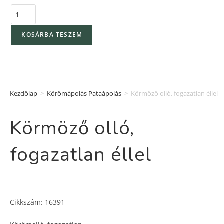
KOSÁRBA TESZEM
Kezdőlap
>
Körömápolás Pataápolás
>
Körmöző olló, fogazatlan éllel
Körmöző olló,
fogazatlan éllel
Cikkszám: 16391