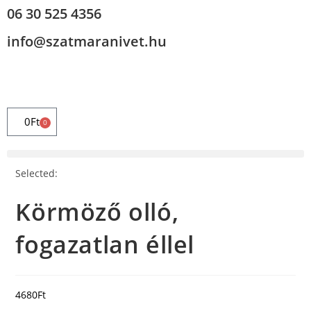
06 30 525 4356
info@szatmaranivet.hu
0
Ft
0
Selected:
Körmöző olló,
fogazatlan éllel
4680
Ft