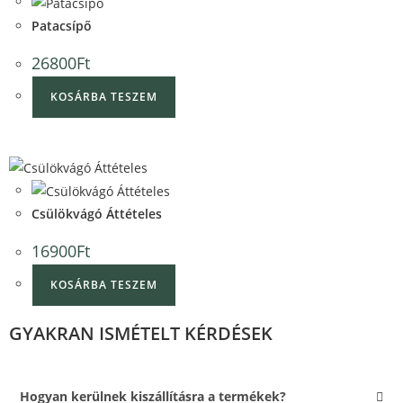
Quick View
Patacsípő
26800
Ft
KOSÁRBA TESZEM
Quick View
Quick View
Csülökvágó Áttételes
16900
Ft
KOSÁRBA TESZEM
GYAKRAN ISMÉTELT KÉRDÉSEK
Hogyan kerülnek kiszállításra a termékek?