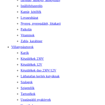
Heveder, kengyel, kengyelszíj
Istállófelszerelés
Kantár, kötőfék
Lovasruházat
Nyereg, nyeregalátét, lótakaró
Patkolás
Vitaminok
Zabla, karabiner
Villanypásztorok
Karók
Készülékek 230V
Készülékek 12V
Készülékek duo 230V/12V
Láthatatlan kerítés kutyáknak
Szalagok
Szigetelők
Tartozékok
Ugatásgátló nyakörvek