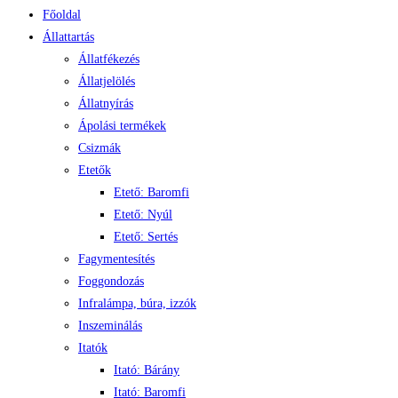
Főoldal
Állattartás
Állatfékezés
Állatjelölés
Állatnyírás
Ápolási termékek
Csizmák
Etetők
Etető: Baromfi
Etető: Nyúl
Etető: Sertés
Fagymentesítés
Foggondozás
Infralámpa, búra, izzók
Inszeminálás
Itatók
Itató: Bárány
Itató: Baromfi