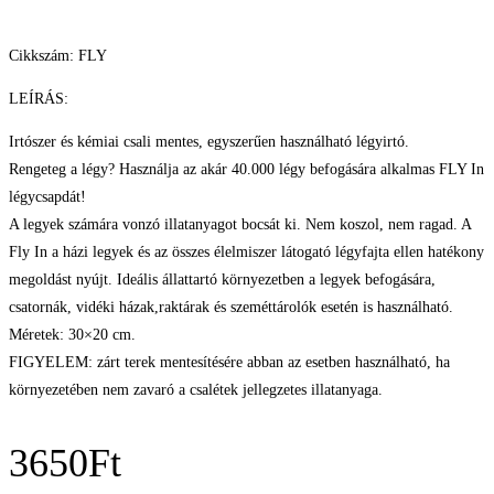
Cikkszám: FLY
LEÍRÁS:
Irtószer és kémiai csali mentes, egyszerűen használható légyirtó.
Rengeteg a légy? Használja az akár 40.000 légy befogására alkalmas FLY In
légycsapdát!
A legyek számára vonzó illatanyagot bocsát ki. Nem koszol, nem ragad. A
Fly In a házi legyek és az összes élelmiszer látogató légyfajta ellen hatékony
megoldást nyújt. Ideális állattartó környezetben a legyek befogására,
csatornák, vidéki házak,raktárak és szeméttárolók esetén is használható.
Méretek: 30×20 cm.
FIGYELEM: zárt terek mentesítésére abban az esetben használható, ha
környezetében nem zavaró a csalétek jellegzetes illatanyaga.
3650
Ft