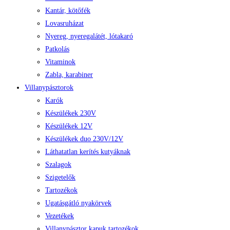
Kantár, kötőfék
Lovasruházat
Nyereg, nyeregalátét, lótakaró
Patkolás
Vitaminok
Zabla, karabiner
Villanypásztorok
Karók
Készülékek 230V
Készülékek 12V
Készülékek duo 230V/12V
Láthatatlan kerítés kutyáknak
Szalagok
Szigetelők
Tartozékok
Ugatásgátló nyakörvek
Vezetékek
Villanypásztor kapuk tartozékok