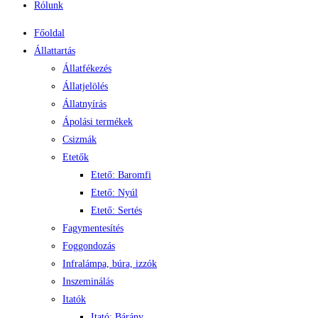
Rólunk
Főoldal
Állattartás
Állatfékezés
Állatjelölés
Állatnyírás
Ápolási termékek
Csizmák
Etetők
Etető: Baromfi
Etető: Nyúl
Etető: Sertés
Fagymentesítés
Foggondozás
Infralámpa, búra, izzók
Inszeminálás
Itatók
Itató: Bárány