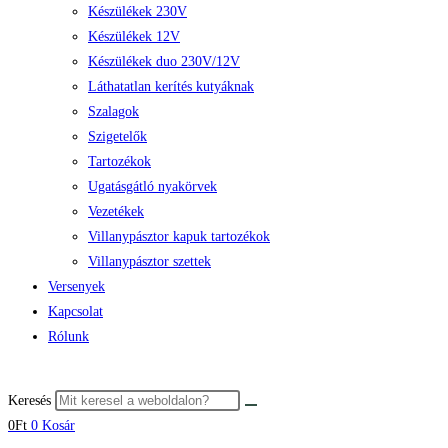
Készülékek 230V
Készülékek 12V
Készülékek duo 230V/12V
Láthatatlan kerítés kutyáknak
Szalagok
Szigetelők
Tartozékok
Ugatásgátló nyakörvek
Vezetékek
Villanypásztor kapuk tartozékok
Villanypásztor szettek
Versenyek
Kapcsolat
Rólunk
Keresés
0
Ft
0
Kosár