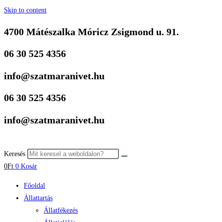
Skip to content
4700 Mátészalka Móricz Zsigmond u. 91.
06 30 525 4356
info@szatmaranivet.hu
06 30 525 4356
info@szatmaranivet.hu
Keresés
0
Ft
0
Kosár
Főoldal
Állattartás
Állatfékezés