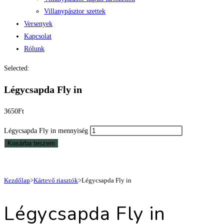
Villanypásztor szettek
Versenyek
Kapcsolat
Rólunk
Selected:
Légycsapda Fly in
3650
Ft
Légycsapda Fly in mennyiség
Kosárba teszem
Kezdőlap
>
Kártevő riasztók
>
Légycsapda Fly in
Légycsapda Fly in