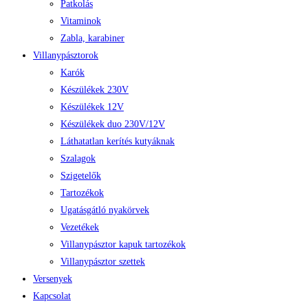
Patkolás
Vitaminok
Zabla, karabiner
Villanypásztorok
Karók
Készülékek 230V
Készülékek 12V
Készülékek duo 230V/12V
Láthatatlan kerítés kutyáknak
Szalagok
Szigetelők
Tartozékok
Ugatásgátló nyakörvek
Vezetékek
Villanypásztor kapuk tartozékok
Villanypásztor szettek
Versenyek
Kapcsolat