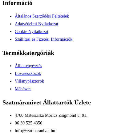
Információ
Általános Szerződési Feltételek
Adatvédelmi Nyilatkozat
Cookie Nyilatkozat
Szállítási és Fizetési Információk
Termékkatergóriák
Álllattenyésztés
Lovaseszközök
Villanypásztorok
Méhészet
Szatmáranivet Állattartók Üzlete
4700 Mátészalka Móricz Zsigmond u. 91.
06 30 525 4356
info@szatmaranivet.hu