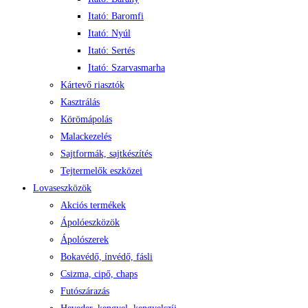
Itató: Baromfi
Itató: Nyúl
Itató: Sertés
Itató: Szarvasmarha
Kártevő riasztók
Kasztrálás
Körömápolás
Malackezelés
Sajtformák, sajtkészítés
Tejtermelők eszközei
Lovaseszközök
Akciós termékek
Ápolóeszközök
Ápolószerek
Bokavédő, ínvédő, fásli
Csizma, cipő, chaps
Futószárazás