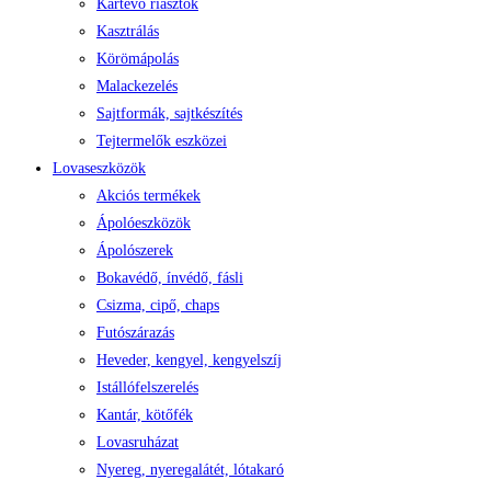
Kártevő riasztók
Kasztrálás
Körömápolás
Malackezelés
Sajtformák, sajtkészítés
Tejtermelők eszközei
Lovaseszközök
Akciós termékek
Ápolóeszközök
Ápolószerek
Bokavédő, ínvédő, fásli
Csizma, cipő, chaps
Futószárazás
Heveder, kengyel, kengyelszíj
Istállófelszerelés
Kantár, kötőfék
Lovasruházat
Nyereg, nyeregalátét, lótakaró