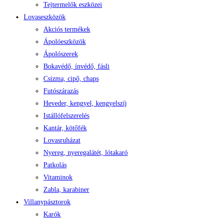
Tejtermelők eszközei
Lovaseszközök
Akciós termékek
Ápolóeszközök
Ápolószerek
Bokavédő, ínvédő, fásli
Csizma, cipő, chaps
Futószárazás
Heveder, kengyel, kengyelszíj
Istállófelszerelés
Kantár, kötőfék
Lovasruházat
Nyereg, nyeregalátét, lótakaró
Patkolás
Vitaminok
Zabla, karabiner
Villanypásztorok
Karók