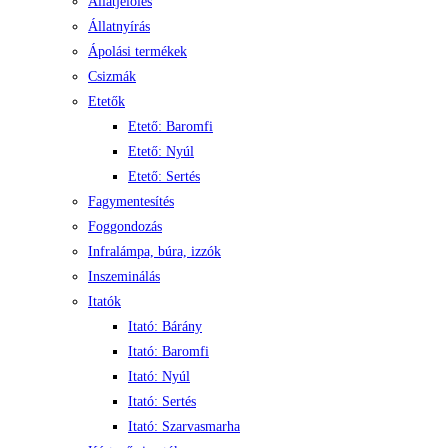
Állatjelölés
Állatnyírás
Ápolási termékek
Csizmák
Etetők
Etető: Baromfi
Etető: Nyúl
Etető: Sertés
Fagymentesítés
Foggondozás
Infralámpa, búra, izzók
Inszeminálás
Itatók
Itató: Bárány
Itató: Baromfi
Itató: Nyúl
Itató: Sertés
Itató: Szarvasmarha