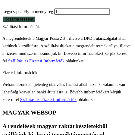
Légycsapda Fly in mennyiség
Kosárba teszem
Szállítási információk
A megrendelések a Magyar Posta Zrt., illetve a DPD Futárszolgálat által
kerülnek kiszállításra. A szállítási díjakat a megrendelt termék súlya, illetve
a fizetési mód szerint számoljuk ki. Bővebb információkért kérjük keresd
fel
Szállítási és Fizetési Információk
oldalunkat.
Fizetési információk
Webáruházunkban jelenleg utánvétes fizetést alkalmazunk, valamint van
lehetőség közvetlen banki átutalásra is. Bővebb információkért kérjük
keresd fel
Szállítási és Fizetési Információk
oldalunkat.
MAGYAR WEBSOP
A rendelések magyar raktárkészletekből
szállítjuk ki, hazai terméktámogatással.