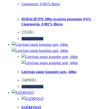
Quick View
DURACID PW 500g rovarirtó porozószer 0,6%
Cipermetrin, 0,001% Bitrex
2350
Ft
Kosárba teszem
Quick View
Quick View
Légyfogó zsinór komplett szett, 440m
24890
Ft
Kosárba teszem
Quick View
Quick View
EGÉRFOGÓ