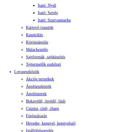
Itató: Nyúl
Itató: Sertés
Itató: Szarvasmarha
Kártevő riasztók
Kasztrálás
Körömápolás
Malackezelés
Sajtformák, sajtkészítés
Tejtermelők eszközei
Lovaseszközök
Akciós termékek
Ápolóeszközök
Ápolószerek
Bokavédő, ínvédő, fásli
Csizma, cipő, chaps
Futószárazás
Heveder, kengyel, kengyelszíj
Istállófelszerelés