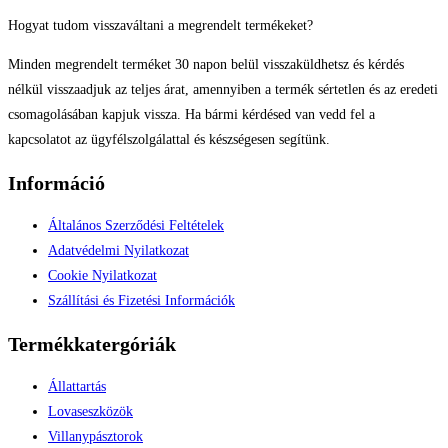
Hogyat tudom visszaváltani a megrendelt termékeket?
Minden megrendelt terméket 30 napon belül visszaküldhetsz és kérdés
nélkül visszaadjuk az teljes árat, amennyiben a termék sértetlen és az eredeti
csomagolásában kapjuk vissza. Ha bármi kérdésed van vedd fel a
kapcsolatot az ügyfélszolgálattal és készségesen segítünk.
Információ
Általános Szerződési Feltételek
Adatvédelmi Nyilatkozat
Cookie Nyilatkozat
Szállítási és Fizetési Információk
Termékkatergóriák
Állattartás
Lovaseszközök
Villanypásztorok