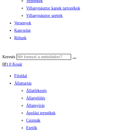
Vezetékek
Villanypásztor kapuk tartozékok
Villanypásztor szettek
Versenyek
Kapcsolat
Rólunk
Keresés
0
Ft
0
Kosár
Főoldal
Állattartás
Állatfékezés
Állatjelölés
Állatnyírás
Ápolási termékek
Csizmák
Etetők