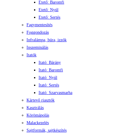
Etető: Baromfi
Etető: Nyúl
Etető: Sertés
Fagymentesítés
Foggondozás
Infralámpa, búra, izzók
Inszeminálás
Itatók
Itató: Bárány
Itató: Baromfi
Itató: Nyúl
Itató: Sertés
Itató: Szarvasmarha
Kártevő riasztók
Kasztrálás
Körömápolás
Malackezelés
Sajtformák, sajtkészítés