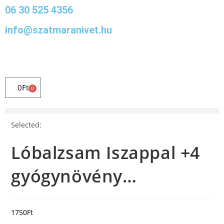
06 30 525 4356
info@szatmaranivet.hu
0
Ft
0
Selected:
Lóbalzsam Iszappal +4
gyógynövény…
1750
Ft