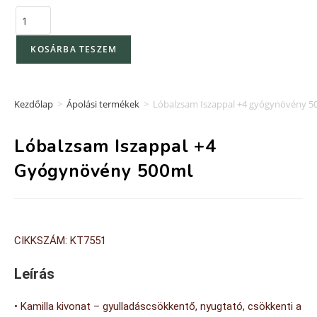
KOSÁRBA TESZEM
Kezdőlap
>
Ápolási termékek
>
Lóbalzsam Iszappal +4 gyógynövény 5
Lóbalzsam Iszappal +4
Gyógynövény 500ml
CIKKSZÁM: KT7551
Leírás
• Kamilla kivonat – gyulladáscsökkentő, nyugtató, csökkenti a