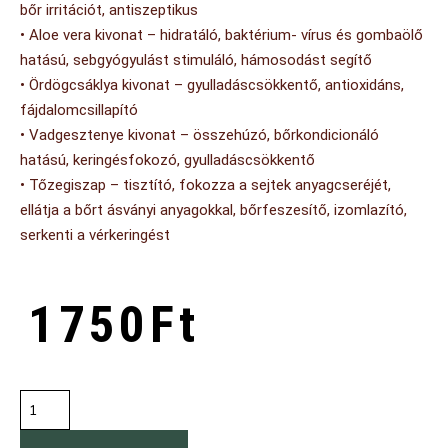
bőr irritációt, antiszeptikus
• Aloe vera kivonat – hidratáló, baktérium- vírus és gombaölő
hatású, sebgyógyulást stimuláló, hámosodást segítő
• Ördögcsáklya kivonat – gyulladáscsökkentő, antioxidáns,
fájdalomcsillapító
• Vadgesztenye kivonat – összehúzó, bőrkondicionáló
hatású, keringésfokozó, gyulladáscsökkentő
• Tőzegiszap – tisztító, fokozza a sejtek anyagcseréjét,
ellátja a bőrt ásványi anyagokkal, bőrfeszesítő, izomlazító,
serkenti a vérkeringést
1750
Ft