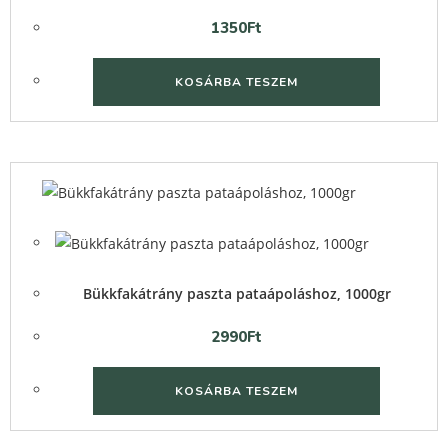
1350
Ft
KOSÁRBA TESZEM
Quick
View
Quick
View
Bükkfakátrány paszta pataápoláshoz, 1000gr
2990
Ft
KOSÁRBA TESZEM