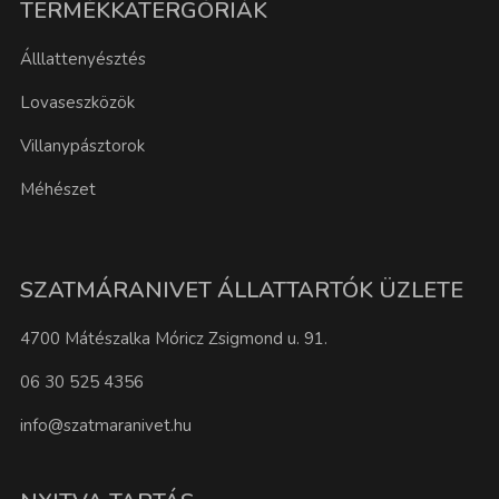
TERMÉKKATERGÓRIÁK
Álllattenyésztés
Lovaseszközök
Villanypásztorok
Méhészet
SZATMÁRANIVET ÁLLATTARTÓK ÜZLETE
4700 Mátészalka Móricz Zsigmond u. 91.
06 30 525 4356
info@szatmaranivet.hu