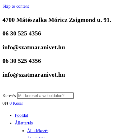
Skip to content
4700 Mátészalka Móricz Zsigmond u. 91.
06 30 525 4356
info@szatmaranivet.hu
06 30 525 4356
info@szatmaranivet.hu
Keresés
0
Ft
0
Kosár
Főoldal
Állattartás
Állatfékezés