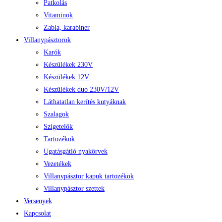
Patkolás
Vitaminok
Zabla, karabiner
Villanypásztorok
Karók
Készülékek 230V
Készülékek 12V
Készülékek duo 230V/12V
Láthatatlan kerítés kutyáknak
Szalagok
Szigetelők
Tartozékok
Ugatásgátló nyakörvek
Vezetékek
Villanypásztor kapuk tartozékok
Villanypásztor szettek
Versenyek
Kapcsolat