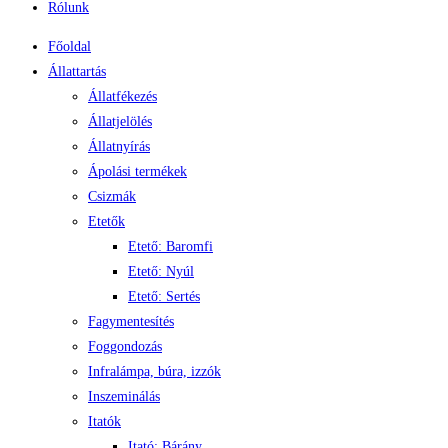
Rólunk
Főoldal
Állattartás
Állatfékezés
Állatjelölés
Állatnyírás
Ápolási termékek
Csizmák
Etetők
Etető: Baromfi
Etető: Nyúl
Etető: Sertés
Fagymentesítés
Foggondozás
Infralámpa, búra, izzók
Inszeminálás
Itatók
Itató: Bárány