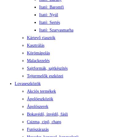
Itató: Baromfi
Itató: Nyúl
Itató: Sertés
Itató: Szarvasmarha
Kártevő riasztók
Kasztrálás
Körömápolás
Malackezelés
Sajtformák, sajtkészítés
Tejtermelők eszközei
Lovaseszközök
Akciós termékek
Ápolóeszközök
Ápolószerek
Bokavédő, ínvédő, fásli
Csizma, cipő, chaps
Futószárazás