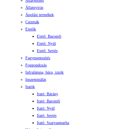
Állatjelölés
Állatnyírás
Ápolási termékek
Csizmák
Etetők
Etető: Baromfi
Etető: Nyúl
Etető: Sertés
Fagymentesítés
Foggondozás
Infralámpa, búra, izzók
Inszeminálás
Itatók
Itató: Bárány
Itató: Baromfi
Itató: Nyúl
Itató: Sertés
Itató: Szarvasmarha