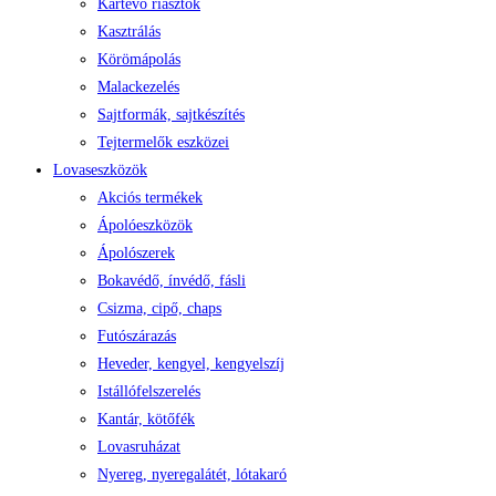
Kártevő riasztók
Kasztrálás
Körömápolás
Malackezelés
Sajtformák, sajtkészítés
Tejtermelők eszközei
Lovaseszközök
Akciós termékek
Ápolóeszközök
Ápolószerek
Bokavédő, ínvédő, fásli
Csizma, cipő, chaps
Futószárazás
Heveder, kengyel, kengyelszíj
Istállófelszerelés
Kantár, kötőfék
Lovasruházat
Nyereg, nyeregalátét, lótakaró