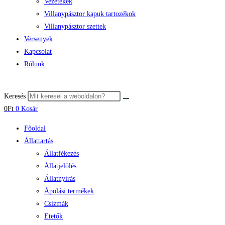
Vezetékek
Villanypásztor kapuk tartozékok
Villanypásztor szettek
Versenyek
Kapcsolat
Rólunk
Keresés
0
Ft
0
Kosár
Főoldal
Állattartás
Állatfékezés
Állatjelölés
Állatnyírás
Ápolási termékek
Csizmák
Etetők