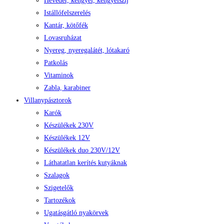
Heveder, kengyel, kengyelszíj
Istállófelszerelés
Kantár, kötőfék
Lovasruházat
Nyereg, nyeregalátét, lótakaró
Patkolás
Vitaminok
Zabla, karabiner
Villanypásztorok
Karók
Készülékek 230V
Készülékek 12V
Készülékek duo 230V/12V
Láthatatlan kerítés kutyáknak
Szalagok
Szigetelők
Tartozékok
Ugatásgátló nyakörvek