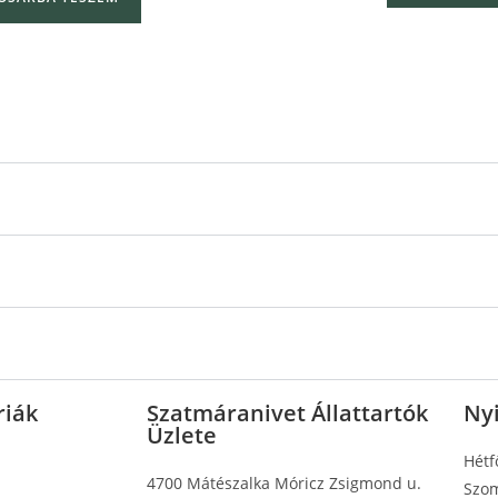
riák
Szatmáranivet Állattartók
Nyi
Üzlete
Hétf
4700 Mátészalka Móricz Zsigmond u.
Szom