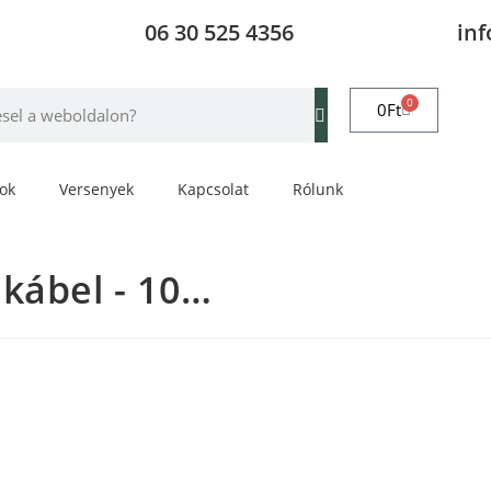
06 30 525 4356
in
0
0
Ft
rok
Versenyek
Kapcsolat
Rólunk
kábel - 10…