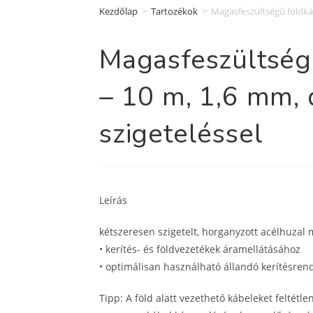
Kezdőlap
>
Tartozékok
>
Magasfeszültségű földkáb
Magasfeszültség
– 10 m, 1,6 mm, 
szigeteléssel
Leírás
kétszeresen szigetelt, horganyzott acélhuzal
• kerítés- és földvezetékek áramellátásához
• optimálisan használható állandó kerítésren
Tipp: A föld alatt vezethető kábeleket feltét