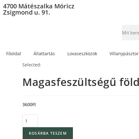
4700 Mátészalka Móricz
Zsigmond u. 91.
Főoldal
Állattartás
Lovaseszközök
Villanypászto
Selected:
Magasfeszültségű föld
3600
Ft
KOSÁRBA TESZEM