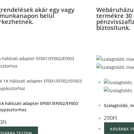
rendelések akár egy vagy
Webáruházu
 munkanapon belül
termékre 30
kezhetnek.
pénzvisszafi
biztosítunk.
View
View
ck View
Quick View
1A hálózati adapter EF001/EF002/EF003
Szalagtoldó, m
anypásztorhoz
290
Ft
0
Ft
KOSÁRBA T
OSÁRBA TESZEM