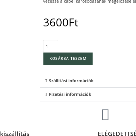
vezesse a kábel károsodásának megelőzése é
3600
Ft
KOSÁRBA TESZEM
Szállítási információk
Fizetési információk
kiszállítás
ELÉGEDETTS