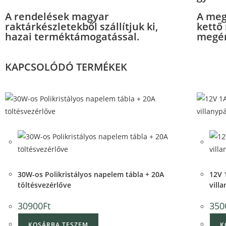
A rendelések magyar
A meg
raktárkészletekből szállítjuk ki,
kettő
hazai terméktámogatással.
megér
KAPCSOLÓDÓ TERMÉKEK
Quick View
Quick 
Quick View
Qui
30W-os Polikristályos napelem tábla + 20A
12V 
töltésvezérlőve
vill
30900
Ft
350
KOSÁRBA TESZEM
K