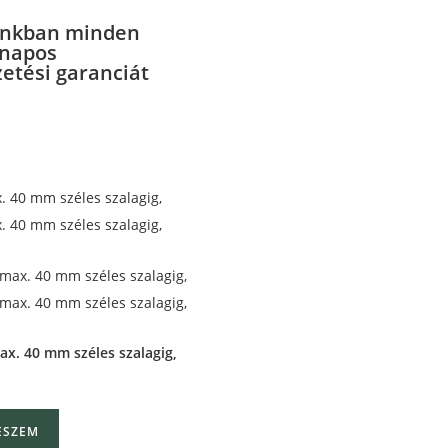
nkban minden
 napos
zetési garanciát
Quick
ax. 40 mm széles szalagig,
ESZEM