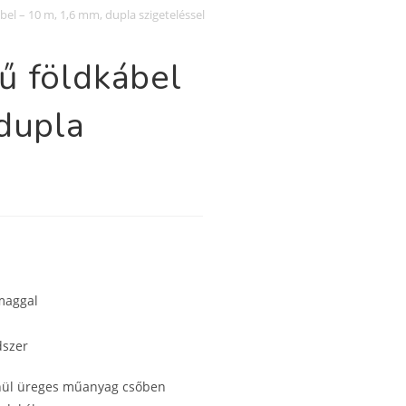
el – 10 m, 1,6 mm, dupla szigeteléssel
ű földkábel
dupla
 maggal
dszer
lenül üreges műanyag csőben