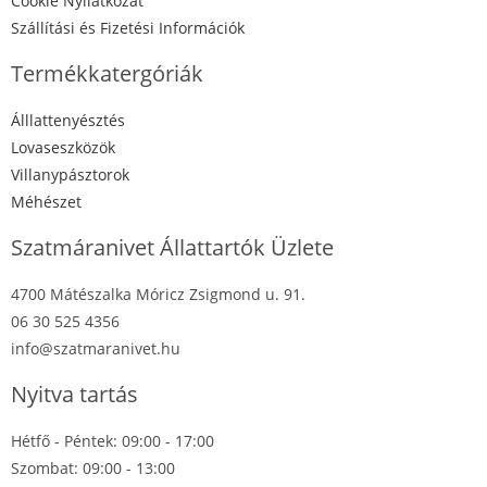
Cookie Nyilatkozat
Szállítási és Fizetési Információk
Termékkatergóriák
Álllattenyésztés
Lovaseszközök
Villanypásztorok
Méhészet
Szatmáranivet Állattartók Üzlete
4700 Mátészalka Móricz Zsigmond u. 91.
06 30 525 4356
info@szatmaranivet.hu
Nyitva tartás
Hétfő - Péntek: 09:00 - 17:00
Szombat: 09:00 - 13:00