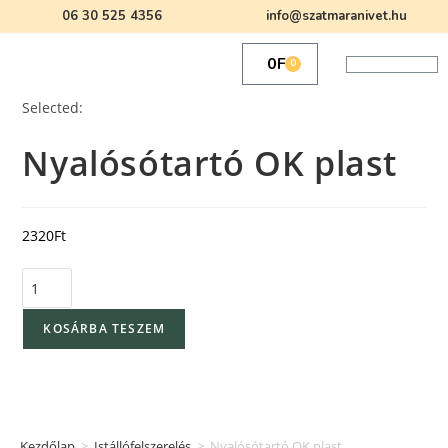
06 30 525 4356
info@szatmaranivet.hu
0
Ft
0
Selected:
Nyalósótartó OK plast
2320
Ft
KOSÁRBA TESZEM
Kezdőlap
>
Istállófelszerelés
>
Nyalósótartó OK plast