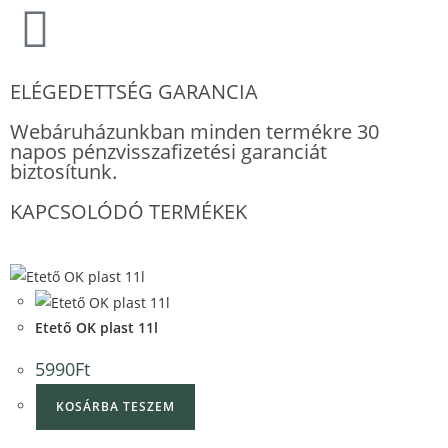
ELÉGEDETTSÉG GARANCIA
Webáruházunkban minden termékre 30
napos pénzvisszafizetési garanciát
biztosítunk.
KAPCSOLÓDÓ TERMÉKEK
Quick View
Quick View
Etető OK plast 11l
5990
Ft
KOSÁRBA TESZEM