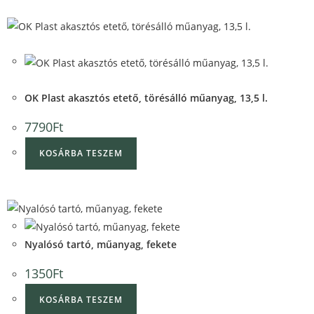
Quick
View
Quick
View
OK Plast akasztós etető, törésálló műanyag, 13,5 l.
7790
Ft
KOSÁRBA TESZEM
Quick View
Quick View
Nyalósó tartó, műanyag, fekete
1350
Ft
KOSÁRBA TESZEM