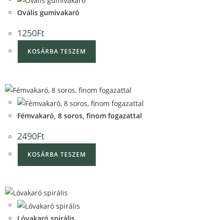
Ovális gumivakaró
1250
Ft
KOSÁRBA TESZEM
Fémvakaró, 8 soros, finom fogazattal
2490
Ft
KOSÁRBA TESZEM
Lóvakaró spirális