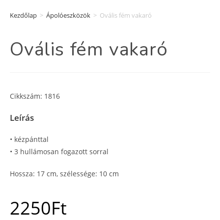
Kezdőlap
>
Ápolóeszközök
>
Ovális fém vakaró
Ovális fém vakaró
Cikkszám: 1816
Leírás
• kézpánttal
• 3 hullámosan fogazott sorral
Hossza: 17 cm, szélessége: 10 cm
2250
Ft