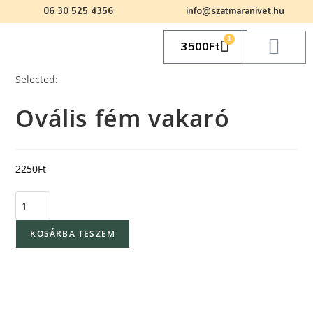
06 30 525 4356
info@szatmaranivet.hu
1
3500
Ft
Selected:
Ovális fém vakaró
2250
Ft
KOSÁRBA TESZEM