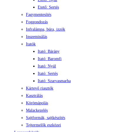
Etető: Sertés
Fagymentesítés
Foggondozás
Infralámpa, búra, izzók
Inszeminálás
Itatók
Itató: Bárány
Itató: Baromfi
Itató: Nyúl
Itató: Sertés
Itató: Szarvasmarha
Kártevő riasztók
Kasztrálás
Körömápolás
Malackezelés
Sajtformák, sajtkészítés
Tejtermelők eszközei