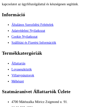
kapcsolatot az ügyfélszolgálattal és készségesen segítünk.
Információ
Általános Szerződési Feltételek
Adatvédelmi Nyilatkozat
Cookie Nyilatkozat
Szállítási és Fizetési Információk
Termékkatergóriák
Állattartás
Lovaseszközök
Villanypásztorok
Méhészet
Szatmáranivet Állattartók Üzlete
4700 Mátészalka Móricz Zsigmond u. 91.