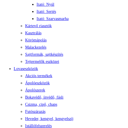
Itató: Nyúl
Itató: Sertés
Itató: Szarvasmarha
Kártevő riasztók
Kasztrálás
Körömápolás
Malackezelés
Sajtformák, sajtkészítés
Tejtermelők eszközei
Lovaseszközök
Akciós termékek
Ápolóeszközök
Ápolószerek
Bokavédő, ínvédő, fásli
Csizma, cipő, chaps
Futószárazás
Heveder, kengyel, kengyelszíj
Istállófelszerelés