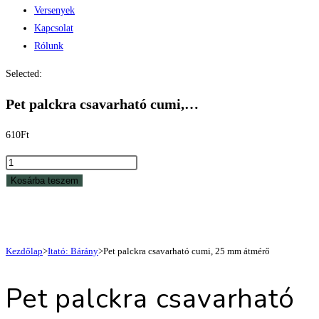
Versenyek
Kapcsolat
Rólunk
Selected:
Pet palckra csavarható cumi,…
610
Ft
Pet
palckra
Kosárba teszem
csavarható
cumi,
25
mm
Kezdőlap
>
Itató: Bárány
>
Pet palckra csavarható cumi, 25 mm átmérő
átmérő
Pet palckra csavarható
mennyiség