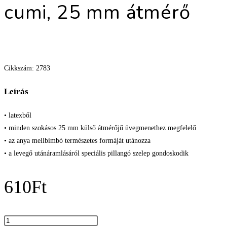
cumi, 25 mm átmérő
Cikkszám: 2783
Leírás
• latexből
• minden szokásos 25 mm külső átmérőjű üvegmenethez megfelelő
• az anya mellbimbó természetes formáját utánozza
• a levegő utánáramlásáról speciális pillangó szelep gondoskodik
610
Ft
Pet