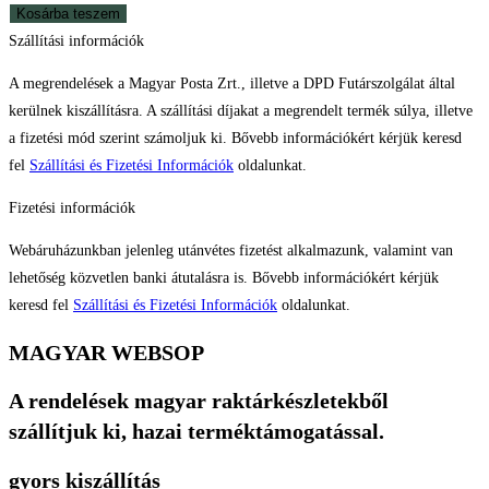
palckra
Kosárba teszem
csavarható
Szállítási információk
cumi,
A megrendelések a Magyar Posta Zrt., illetve a DPD Futárszolgálat által
25
kerülnek kiszállításra. A szállítási díjakat a megrendelt termék súlya, illetve
mm
a fizetési mód szerint számoljuk ki. Bővebb információkért kérjük keresd
átmérő
fel
Szállítási és Fizetési Információk
oldalunkat.
mennyiség
Fizetési információk
Webáruházunkban jelenleg utánvétes fizetést alkalmazunk, valamint van
lehetőség közvetlen banki átutalásra is. Bővebb információkért kérjük
keresd fel
Szállítási és Fizetési Információk
oldalunkat.
MAGYAR WEBSOP
A rendelések magyar raktárkészletekből
szállítjuk ki, hazai terméktámogatással.
gyors kiszállítás