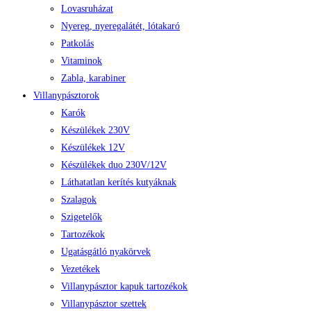
Lovasruházat
Nyereg, nyeregalátét, lótakaró
Patkolás
Vitaminok
Zabla, karabiner
Villanypásztorok
Karók
Készülékek 230V
Készülékek 12V
Készülékek duo 230V/12V
Láthatatlan kerítés kutyáknak
Szalagok
Szigetelők
Tartozékok
Ugatásgátló nyakörvek
Vezetékek
Villanypásztor kapuk tartozékok
Villanypásztor szettek