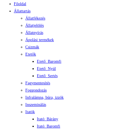
Főoldal
Állattartás
Állatfékezés
Állatjelölés
Állatnyírás
Ápolási termékek
Csizmák
Etetők
Etető: Baromfi
Etető: Nyúl
Etető: Sertés
Fagymentesítés
Foggondozás
Infralámpa, búra, izzók
Inszeminálás
Itatók
Itató: Bárány
Itató: Baromfi