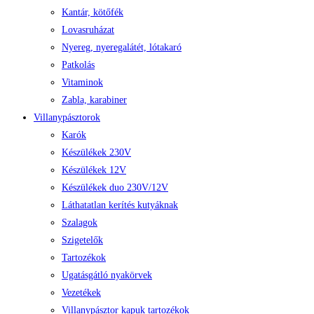
Kantár, kötőfék
Lovasruházat
Nyereg, nyeregalátét, lótakaró
Patkolás
Vitaminok
Zabla, karabiner
Villanypásztorok
Karók
Készülékek 230V
Készülékek 12V
Készülékek duo 230V/12V
Láthatatlan kerítés kutyáknak
Szalagok
Szigetelők
Tartozékok
Ugatásgátló nyakörvek
Vezetékek
Villanypásztor kapuk tartozékok