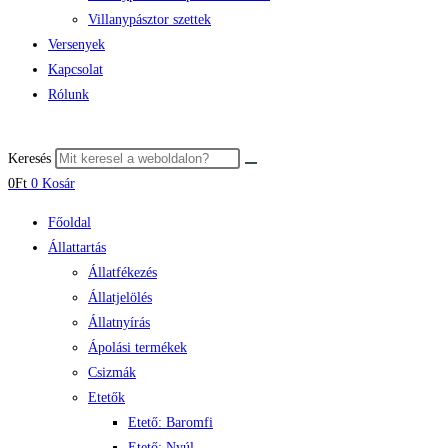
Villanypásztor szettek
Versenyek
Kapcsolat
Rólunk
Keresés
0
Ft
0
Kosár
Főoldal
Állattartás
Állatfékezés
Állatjelölés
Állatnyírás
Ápolási termékek
Csizmák
Etetők
Etető: Baromfi
Etető: Nyúl