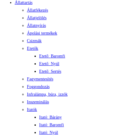
Állattartás
Állatfékezés
Állatjelölés
Állatnyírás
Ápolási termékek
Csizmák
Etetők
Etető: Baromfi
Etető: Nyúl
Etető: Sertés
Fagymentesítés
Foggondozás
Infralámpa, búra, izzók
Inszeminálás
Itatók
Itató: Bárány
Itató: Baromfi
Itató: Nyúl