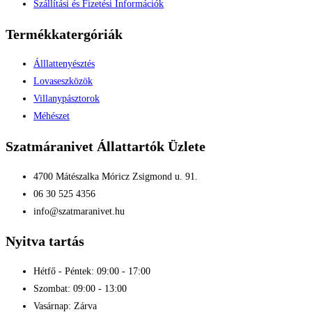
Szállítási és Fizetési Információk
Termékkatergóriák
Álllattenyésztés
Lovaseszközök
Villanypásztorok
Méhészet
Szatmáranivet Állattartók Üzlete
4700 Mátészalka Móricz Zsigmond u. 91.
06 30 525 4356
info@szatmaranivet.hu
Nyitva tartás
Hétfő - Péntek: 09:00 - 17:00
Szombat: 09:00 - 13:00
Vasárnap: Zárva