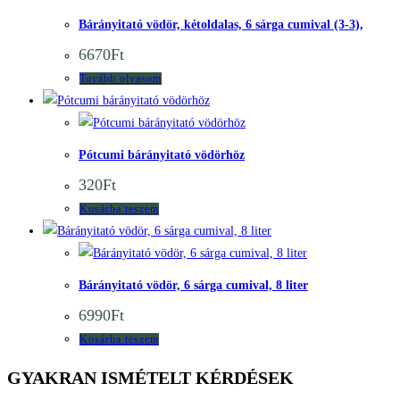
Bárányitató vödör, kétoldalas, 6 sárga cumival (3-3),
6670
Ft
Tovább olvasom
Quick View
Quick View
Pótcumi bárányitató vödörhöz
320
Ft
Kosárba teszem
Quick View
Quick View
Bárányitató vödör, 6 sárga cumival, 8 liter
6990
Ft
Kosárba teszem
GYAKRAN ISMÉTELT KÉRDÉSEK