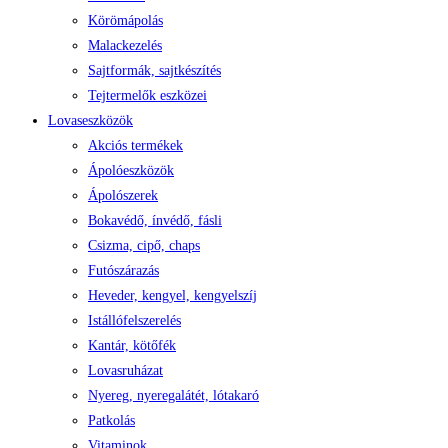
Körömápolás
Malackezelés
Sajtformák, sajtkészítés
Tejtermelők eszközei
Lovaseszközök
Akciós termékek
Ápolóeszközök
Ápolószerek
Bokavédő, ínvédő, fásli
Csizma, cipő, chaps
Futószárazás
Heveder, kengyel, kengyelszíj
Istállófelszerelés
Kantár, kötőfék
Lovasruházat
Nyereg, nyeregalátét, lótakaró
Patkolás
Vitaminok