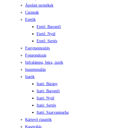
Ápolási termékek
Csizmák
Etetők
Etető: Baromfi
Etető: Nyúl
Etető: Sertés
Fagymentesítés
Foggondozás
Infralámpa, búra, izzók
Inszeminálás
Itatók
Itató: Bárány
Itató: Baromfi
Itató: Nyúl
Itató: Sertés
Itató: Szarvasmarha
Kártevő riasztók
Kasztrálás