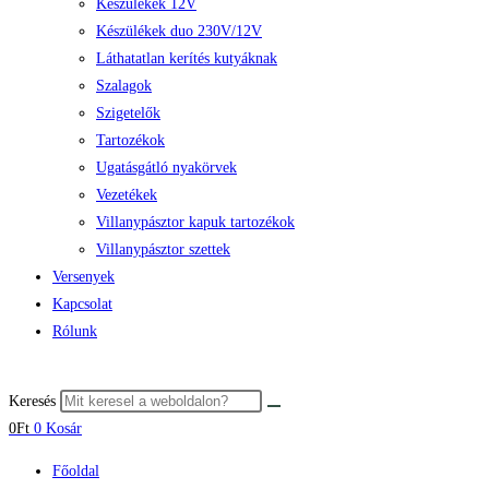
Készülékek 12V
Készülékek duo 230V/12V
Láthatatlan kerítés kutyáknak
Szalagok
Szigetelők
Tartozékok
Ugatásgátló nyakörvek
Vezetékek
Villanypásztor kapuk tartozékok
Villanypásztor szettek
Versenyek
Kapcsolat
Rólunk
Keresés
0
Ft
0
Kosár
Főoldal