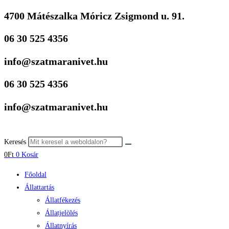
4700 Mátészalka Móricz Zsigmond u. 91.
Skip
to
06 30 525 4356
content
info@szatmaranivet.hu
06 30 525 4356
info@szatmaranivet.hu
Keresés
0
Ft
0
Kosár
Főoldal
Állattartás
Állatfékezés
Állatjelölés
Állatnyírás