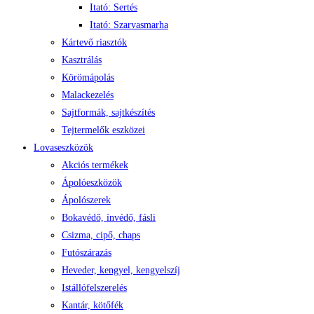
Itató: Sertés
Itató: Szarvasmarha
Kártevő riasztók
Kasztrálás
Körömápolás
Malackezelés
Sajtformák, sajtkészítés
Tejtermelők eszközei
Lovaseszközök
Akciós termékek
Ápolóeszközök
Ápolószerek
Bokavédő, ínvédő, fásli
Csizma, cipő, chaps
Futószárazás
Heveder, kengyel, kengyelszíj
Istállófelszerelés
Kantár, kötőfék