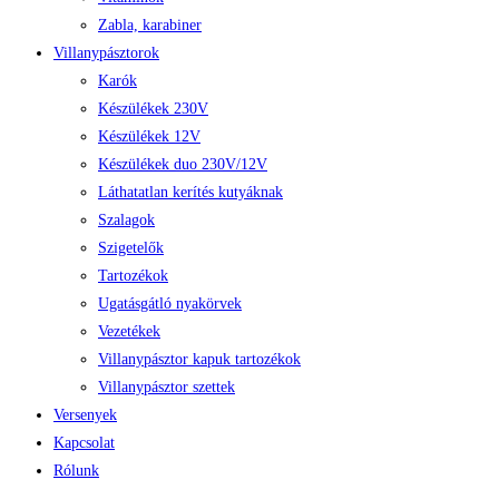
Zabla, karabiner
Villanypásztorok
Karók
Készülékek 230V
Készülékek 12V
Készülékek duo 230V/12V
Láthatatlan kerítés kutyáknak
Szalagok
Szigetelők
Tartozékok
Ugatásgátló nyakörvek
Vezetékek
Villanypásztor kapuk tartozékok
Villanypásztor szettek
Versenyek
Kapcsolat
Rólunk