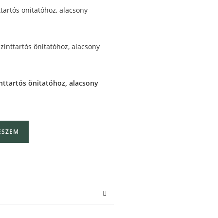
nttartós önitatóhoz, alacsony
ESZEM