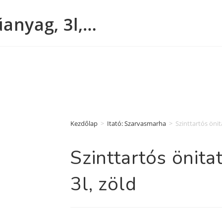
űanyag, 3l,…
Kezdőlap
>
Itató: Szarvasmarha
>
Szinttartós öni
Szinttartós önit
3l, zöld