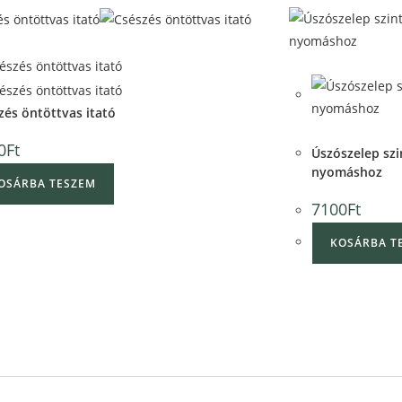
iew
Quick View
Quick View
zés öntöttvas itató
Quick View
0
Ft
Úszószelep szi
nyomáshoz
OSÁRBA TESZEM
7100
Ft
KOSÁRBA T