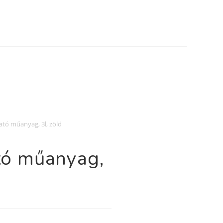
tató műanyag, 3l, zöld
ató műanyag,