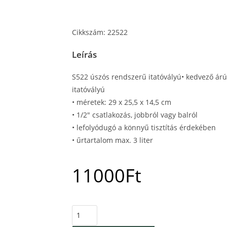
Cikkszám: 22522
Leírás
S522 úszós rendszerű itatóvályú• kedvező árú
itatóvályú
• méretek: 29 x 25,5 x 14,5 cm
• 1/2″ csatlakozás, jobbról vagy balról
• lefolyódugó a könnyű tisztítás érdekében
• űrtartalom max. 3 liter
11000
Ft