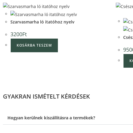
Quick View
Quick View
Quick V
Szarvasmarha ló itatóhoz nyelv
3200
Ft
Csés
KOSÁRBA TESZEM
950
K
GYAKRAN ISMÉTELT KÉRDÉSEK
Hogyan kerülnek kiszállításra a termékek?