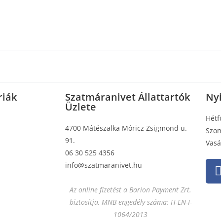
riák
Szatmáranivet Állattartók
Nyi
Üzlete
Hétf
4700 Mátészalka Móricz Zsigmond u.
Szom
91.
Vasá
06 30 525 4356
info@szatmaranivet.hu
Az online fizetést a Barion Payment Zrt.
biztosítja, MNB engedély száma: H-EN-I-
1064/2013