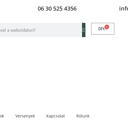
06 30 525 4356
in
0
0
Ft
rok
Versenyek
Kapcsolat
Rólunk