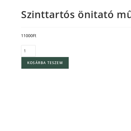
Szinttartós önitató m
11000
Ft
KOSÁRBA TESZEM