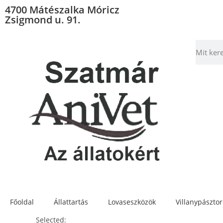
4700 Mátészalka Móricz
Zsigmond u. 91.
Főoldal
Állattartás
Lovaseszközök
Villanypászto
Selected: