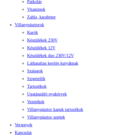
Patkolás
Vitaminok
Zabla, karabiner
Villanypásztorok
Karók
Készülékek 230V
Készülékek 12V
Készülékek duo 230V/12V
Láthatatlan kerítés kutyáknak
Szalagok
Szigetelők
Tartozékok
Ugatásgátló nyakörvek
Vezetékek
Villanypásztor kapuk tartozékok
Villanypásztor szettek
Versenyek
Kapcsolat