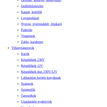
Heveder, kengyel, kengyelszíj
Istállófelszerelés
Kantár, kötőfék
Lovasruházat
Nyereg, nyeregalátét, lótakaró
Patkolás
Vitaminok
Zabla, karabiner
Villanypásztorok
Karók
Készülékek 230V
Készülékek 12V
Készülékek duo 230V/12V
Láthatatlan kerítés kutyáknak
Szalagok
Szigetelők
Tartozékok
Ugatásgátló nyakörvek