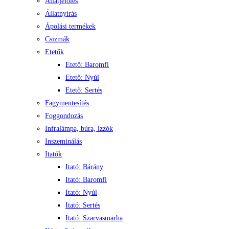
Állatjelölés
Állatnyírás
Ápolási termékek
Csizmák
Etetők
Etető: Baromfi
Etető: Nyúl
Etető: Sertés
Fagymentesítés
Foggondozás
Infralámpa, búra, izzók
Inszeminálás
Itatók
Itató: Bárány
Itató: Baromfi
Itató: Nyúl
Itató: Sertés
Itató: Szarvasmarha