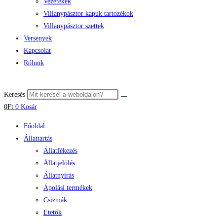
Vezetékek
Villanypásztor kapuk tartozékok
Villanypásztor szettek
Versenyek
Kapcsolat
Rólunk
Keresés
0
Ft
0
Kosár
Főoldal
Állattartás
Állatfékezés
Állatjelölés
Állatnyírás
Ápolási termékek
Csizmák
Etetők