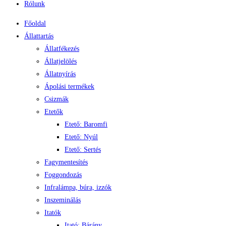
Rólunk
Főoldal
Állattartás
Állatfékezés
Állatjelölés
Állatnyírás
Ápolási termékek
Csizmák
Etetők
Etető: Baromfi
Etető: Nyúl
Etető: Sertés
Fagymentesítés
Foggondozás
Infralámpa, búra, izzók
Inszeminálás
Itatók
Itató: Bárány