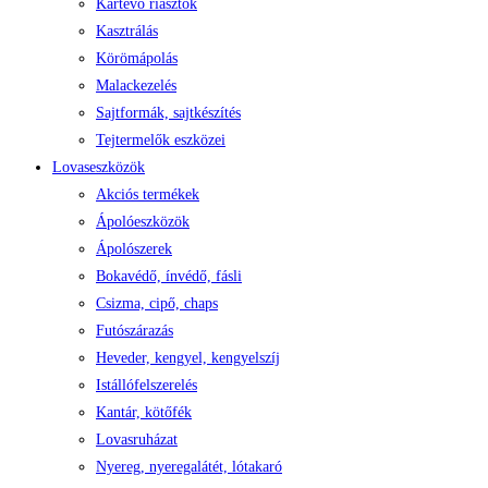
Kártevő riasztók
Kasztrálás
Körömápolás
Malackezelés
Sajtformák, sajtkészítés
Tejtermelők eszközei
Lovaseszközök
Akciós termékek
Ápolóeszközök
Ápolószerek
Bokavédő, ínvédő, fásli
Csizma, cipő, chaps
Futószárazás
Heveder, kengyel, kengyelszíj
Istállófelszerelés
Kantár, kötőfék
Lovasruházat
Nyereg, nyeregalátét, lótakaró