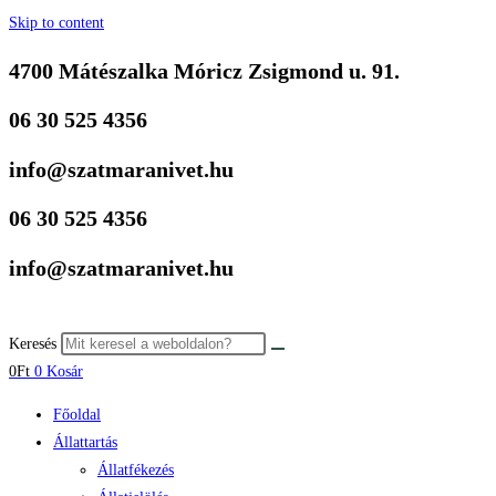
Skip to content
4700 Mátészalka Móricz Zsigmond u. 91.
06 30 525 4356
info@szatmaranivet.hu
06 30 525 4356
info@szatmaranivet.hu
Keresés
0
Ft
0
Kosár
Főoldal
Állattartás
Állatfékezés