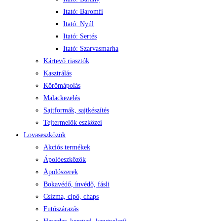
Itató: Baromfi
Itató: Nyúl
Itató: Sertés
Itató: Szarvasmarha
Kártevő riasztók
Kasztrálás
Körömápolás
Malackezelés
Sajtformák, sajtkészítés
Tejtermelők eszközei
Lovaseszközök
Akciós termékek
Ápolóeszközök
Ápolószerek
Bokavédő, ínvédő, fásli
Csizma, cipő, chaps
Futószárazás