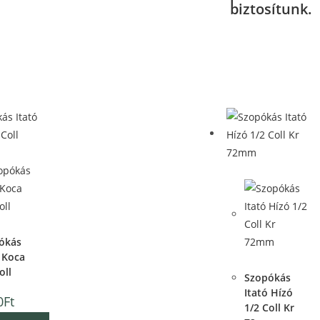
biztosítunk.
View
Quick View
ck View
ókás
 Koca
Quick View
oll
Szopókás
Itató Hízó
0
Ft
1/2 Coll Kr