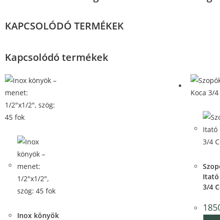
KAPCSOLÓDÓ TERMÉKEK
Kapcsolódó termékek
Quick 
Quick View
Qui
Szop
Itató
3/4 C
Quick View
185
Inox könyök