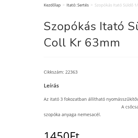
Kezdőlap
>
Itató: Sertés
>
Szopókás Itató Süldő 1
Szopókás Itató S
Coll Kr 63mm
Cikkszám: 22363
Leírás
Az itató 3 fokozatban állítható ny
A csőcsatlakozó anyag
szopóka anyaga nemesacél.
1450
Ft