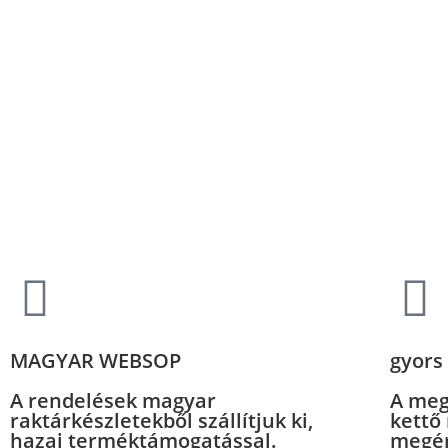
MAGYAR WEBSOP
gyors 
A rendelések magyar
A meg
raktárkészletekből szállítjuk ki,
kettő
hazai terméktámogatással.
megér