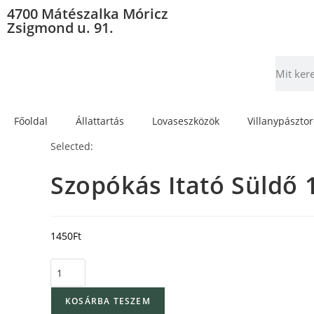
4700 Mátészalka Móricz
Zsigmond u. 91.
Főoldal
Állattartás
Lovaseszközök
Villanypászto
Selected:
Szopókás Itató Süldő 
1450
Ft
KOSÁRBA TESZEM