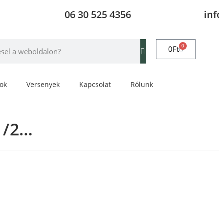
06 30 525 4356
in
0
0
Ft
rok
Versenyek
Kapcsolat
Rólunk
1/2…