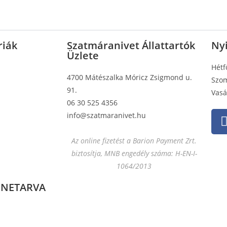
riák
Szatmáranivet Állattartók
Nyi
Üzlete
Hétf
4700 Mátészalka Móricz Zsigmond u.
Szom
91.
Vasá
06 30 525 4356
info@szatmaranivet.hu
Az online fizetést a Barion Payment Zrt.
biztosítja, MNB engedély száma: H-EN-I-
1064/2013
NNETARVA