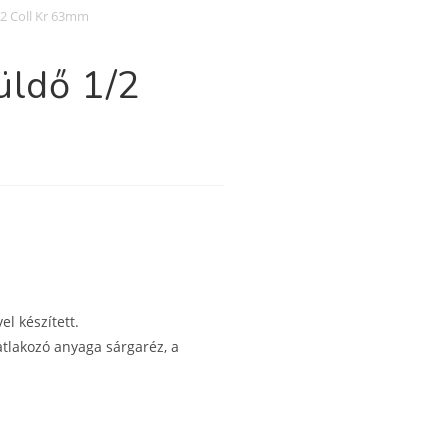
/2 Coll Kr 63mm
üldő 1/2
omásszűkítővel készített.
a sárgaréz, a