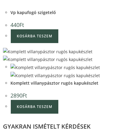
View
Vp kapufogó szigetelő
440
Ft
KOSÁRBA TESZEM
Quick View
Quick View
Komplett villanypásztor rugós kapukészlet
2890
Ft
KOSÁRBA TESZEM
GYAKRAN ISMÉTELT KÉRDÉSEK