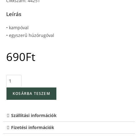
Cikkszám: 44251
Leírás
• kampóval
• egyszerű húzórugóval
690
Ft
KOSÁRBA TESZEM
Szállítási információk
Fizetési információk