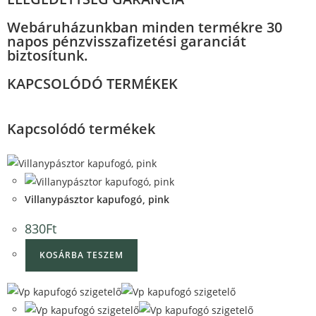
Webáruházunkban minden termékre 30
napos pénzvisszafizetési garanciát
biztosítunk.
KAPCSOLÓDÓ TERMÉKEK
Kapcsolódó termékek
Quick View
Quick View
Villanypásztor kapufogó, pink
830
Ft
KOSÁRBA TESZEM
Quick View
Quick