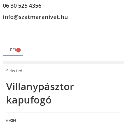
06 30 525 4356
info@szatmaranivet.hu
0
Ft
0
Selected:
Villanypásztor
kapufogó
690
Ft