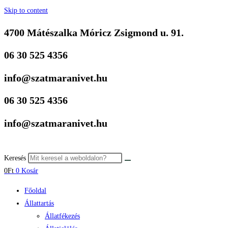
Skip to content
4700 Mátészalka Móricz Zsigmond u. 91.
06 30 525 4356
info@szatmaranivet.hu
06 30 525 4356
info@szatmaranivet.hu
Keresés
0
Ft
0
Kosár
Főoldal
Állattartás
Állatfékezés