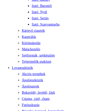
Itató: Baromfi
Itató: Nyúl
Itató: Sertés
Itató: Szarvasmarha
Kártevő riasztók
Kasztrálás
Körömápolás
Malackezelés
Sajtformák, sajtkészítés
Tejtermelők eszközei
Lovaseszközök
Akciós termékek
Ápolóeszközök
Ápolószerek
Bokavédő, ínvédő, fásli
Csizma, cipő, chaps
Futószárazás