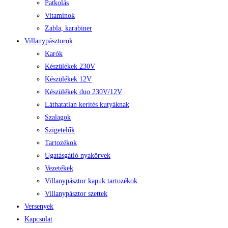
Patkolás
Vitaminok
Zabla, karabiner
Villanypásztorok
Karók
Készülékek 230V
Készülékek 12V
Készülékek duo 230V/12V
Láthatatlan kerítés kutyáknak
Szalagok
Szigetelők
Tartozékok
Ugatásgátló nyakörvek
Vezetékek
Villanypásztor kapuk tartozékok
Villanypásztor szettek
Versenyek
Kapcsolat