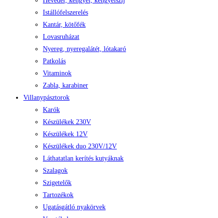
Heveder, kengyel, kengyelszíj
Istállófelszerelés
Kantár, kötőfék
Lovasruházat
Nyereg, nyeregalátét, lótakaró
Patkolás
Vitaminok
Zabla, karabiner
Villanypásztorok
Karók
Készülékek 230V
Készülékek 12V
Készülékek duo 230V/12V
Láthatatlan kerítés kutyáknak
Szalagok
Szigetelők
Tartozékok
Ugatásgátló nyakörvek