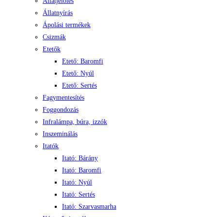
Állatjelölés
Állatnyírás
Ápolási termékek
Csizmák
Etetők
Etető: Baromfi
Etető: Nyúl
Etető: Sertés
Fagymentesítés
Foggondozás
Infralámpa, búra, izzók
Inszeminálás
Itatók
Itató: Bárány
Itató: Baromfi
Itató: Nyúl
Itató: Sertés
Itató: Szarvasmarha