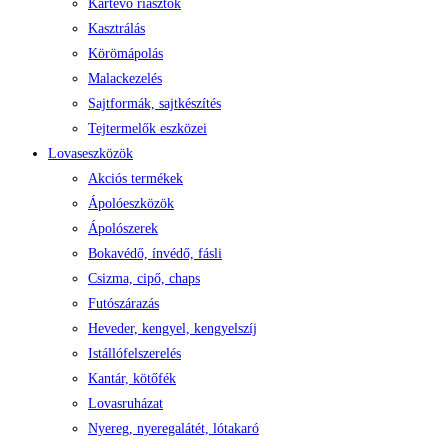
Kártevő riasztók
Kasztrálás
Körömápolás
Malackezelés
Sajtformák, sajtkészítés
Tejtermelők eszközei
Lovaseszközök
Akciós termékek
Ápolóeszközök
Ápolószerek
Bokavédő, ínvédő, fásli
Csizma, cipő, chaps
Futószárazás
Heveder, kengyel, kengyelszíj
Istállófelszerelés
Kantár, kötőfék
Lovasruházat
Nyereg, nyeregalátét, lótakaró