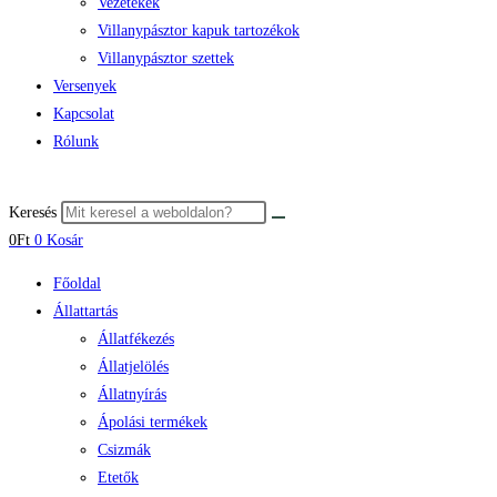
Vezetékek
Villanypásztor kapuk tartozékok
Villanypásztor szettek
Versenyek
Kapcsolat
Rólunk
Keresés
0
Ft
0
Kosár
Főoldal
Állattartás
Állatfékezés
Állatjelölés
Állatnyírás
Ápolási termékek
Csizmák
Etetők