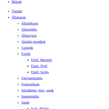
Rólunk
Főoldal
Állattartás
Állatfékezés
Állatjelölés
Állatnyírás
Ápolási termékek
Csizmák
Etetők
Etető: Baromfi
Etető: Nyúl
Etető: Sertés
Fagymentesítés
Foggondozás
Infralámpa, búra, izzók
Inszeminálás
Itatók
Itató: Bárány