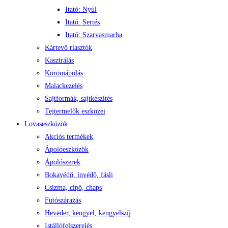
Itató: Nyúl
Itató: Sertés
Itató: Szarvasmarha
Kártevő riasztók
Kasztrálás
Körömápolás
Malackezelés
Sajtformák, sajtkészítés
Tejtermelők eszközei
Lovaseszközök
Akciós termékek
Ápolóeszközök
Ápolószerek
Bokavédő, ínvédő, fásli
Csizma, cipő, chaps
Futószárazás
Heveder, kengyel, kengyelszíj
Istállófelszerelés