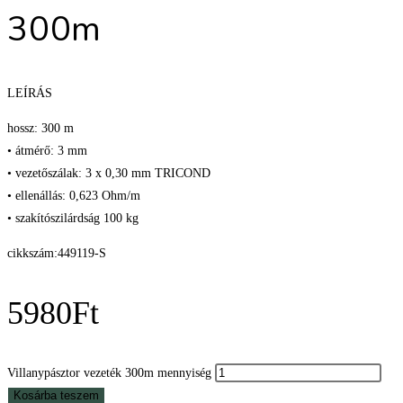
300m
LEÍRÁS
hossz: 300 m
• átmérő: 3 mm
• vezetőszálak: 3 x 0,30 mm TRICOND
• ellenállás: 0,623 Ohm/m
• szakítószilárdság 100 kg
cikkszám:449119-S
5980
Ft
Villanypásztor vezeték 300m mennyiség
Kosárba teszem