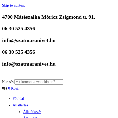
Skip to content
4700 Mátészalka Móricz Zsigmond u. 91.
06 30 525 4356
info@szatmaranivet.hu
06 30 525 4356
info@szatmaranivet.hu
Keresés
0
Ft
0
Kosár
Főoldal
Állattartás
Állatfékezés