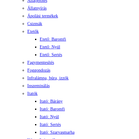
Állatjelölés
Állatnyírás
Ápolási termékek
Csizmák
Etetők
Etető: Baromfi
Etető: Nyúl
Etető: Sertés
Fagymentesítés
Foggondozás
Infralámpa, búra, izzók
Inszeminálás
Itatók
Itató: Bárány
Itató: Baromfi
Itató: Nyúl
Itató: Sertés
Itató: Szarvasmarha