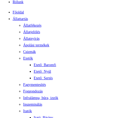
Rólunk
Főoldal
Állattartás
Állatfékezés
Állatjelölés
Állatnyírás
Ápolási termékek
Csizmák
Etetők
Etető: Baromfi
Etető: Nyúl
Etető: Sertés
Fagymentesítés
Foggondozás
Infralámpa, búra, izzók
Inszeminálás
Itatók
Itató: Bárány