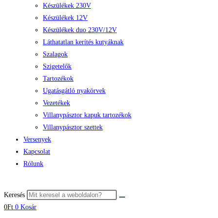
Készülékek 230V
Készülékek 12V
Készülékek duo 230V/12V
Láthatatlan kerítés kutyáknak
Szalagok
Szigetelők
Tartozékok
Ugatásgátló nyakörvek
Vezetékek
Villanypásztor kapuk tartozékok
Villanypásztor szettek
Versenyek
Kapcsolat
Rólunk
Keresés
0
Ft
0
Kosár