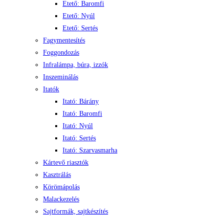
Etető: Baromfi
Etető: Nyúl
Etető: Sertés
Fagymentesítés
Foggondozás
Infralámpa, búra, izzók
Inszeminálás
Itatók
Itató: Bárány
Itató: Baromfi
Itató: Nyúl
Itató: Sertés
Itató: Szarvasmarha
Kártevő riasztók
Kasztrálás
Körömápolás
Malackezelés
Sajtformák, sajtkészítés