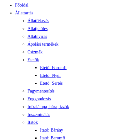
Főoldal
Állattartás
Állatfékezés
Állatjelölés
Állatnyírás
Ápolási termékek
Csizmák
Etetők
Etető: Baromfi
Etető: Nyúl
Etető: Sertés
Fagymentesítés
Foggondozás
Infralámpa, búra, izzók
Inszeminálás
Itatók
Itató: Bárány
Itató: Baromfi