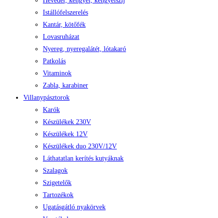
Heveder, kengyel, kengyelszíj
Istállófelszerelés
Kantár, kötőfék
Lovasruházat
Nyereg, nyeregalátét, lótakaró
Patkolás
Vitaminok
Zabla, karabiner
Villanypásztorok
Karók
Készülékek 230V
Készülékek 12V
Készülékek duo 230V/12V
Láthatatlan kerítés kutyáknak
Szalagok
Szigetelők
Tartozékok
Ugatásgátló nyakörvek