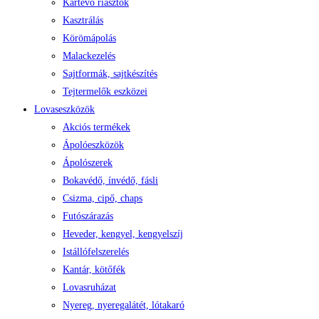
Kártevő riasztók
Kasztrálás
Körömápolás
Malackezelés
Sajtformák, sajtkészítés
Tejtermelők eszközei
Lovaseszközök
Akciós termékek
Ápolóeszközök
Ápolószerek
Bokavédő, ínvédő, fásli
Csizma, cipő, chaps
Futószárazás
Heveder, kengyel, kengyelszíj
Istállófelszerelés
Kantár, kötőfék
Lovasruházat
Nyereg, nyeregalátét, lótakaró