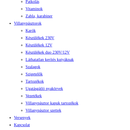
Patkolás
Vitaminok
Zabla, karabiner
Villanypásztorok
Karók
Készülékek 230V
Készülékek 12V
Készülékek duo 230V/12V
Láthatatlan kerítés kutyáknak
Szalagok
Szigetelők
Tartozékok
Ugatásgátló nyakörvek
Vezetékek
Villanypásztor kapuk tartozékok
Villanypásztor szettek
Versenyek
Kapcsolat