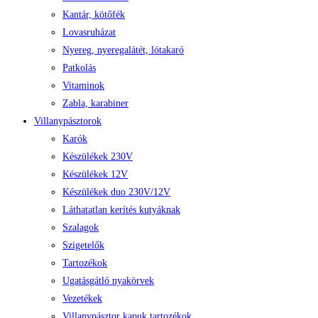
Kantár, kötőfék
Lovasruházat
Nyereg, nyeregalátét, lótakaró
Patkolás
Vitaminok
Zabla, karabiner
Villanypásztorok
Karók
Készülékek 230V
Készülékek 12V
Készülékek duo 230V/12V
Láthatatlan kerítés kutyáknak
Szalagok
Szigetelők
Tartozékok
Ugatásgátló nyakörvek
Vezetékek
Villanypásztor kapuk tartozékok