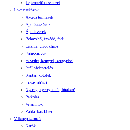
Tejtermelők eszközei
Lovaseszközök
Akciós termékek
Ápolóeszközök
Ápolószerek
Bokavédő, ínvédő, fásli
Csizma, cipő, chaps
Futószárazás
Heveder, kengyel, kengyelszíj
Istállófelszerelés
Kantár, kötőfék
Lovasruházat
Nyereg, nyeregalátét, lótakaró
Patkolás
Vitaminok
Zabla, karabiner
Villanypásztorok
Karók