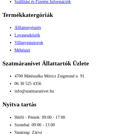
Szállítási és Fizetési Információk
Termékkatergóriák
Álllattenyésztés
Lovaseszközök
Villanypásztorok
Méhészet
Szatmáranivet Állattartók Üzlete
4700 Mátészalka Móricz Zsigmond u. 91.
06 30 525 4356
info@szatmaranivet.hu
Nyitva tartás
Hétfő - Péntek: 09:00 - 17:00
Szombat: 09:00 - 13:00
Vasárnap: Zárva