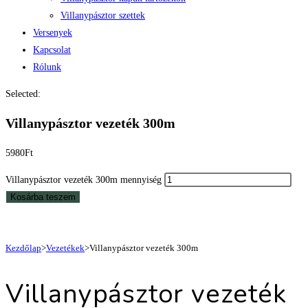
Villanypásztor szettek
Versenyek
Kapcsolat
Rólunk
Selected:
Villanypásztor vezeték 300m
5980
Ft
Villanypásztor vezeték 300m mennyiség
Kosárba teszem
Kezdőlap
>
Vezetékek
>
Villanypásztor vezeték 300m
Villanypásztor vezeték