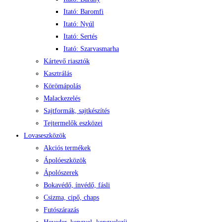
Itató: Baromfi
Itató: Nyúl
Itató: Sertés
Itató: Szarvasmarha
Kártevő riasztók
Kasztrálás
Körömápolás
Malackezelés
Sajtformák, sajtkészítés
Tejtermelők eszközei
Lovaseszközök
Akciós termékek
Ápolóeszközök
Ápolószerek
Bokavédő, ínvédő, fásli
Csizma, cipő, chaps
Futószárazás