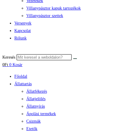
Vezetékek
Villanypásztor kapuk tartozékok
Villanypásztor szettek
Versenyek
Kapcsolat
Rólunk
Keresés
0
Ft
0
Kosár
Főoldal
Állattartás
Állatfékezés
Állatjelölés
Állatnyírás
Ápolási termékek
Csizmák
Etetők