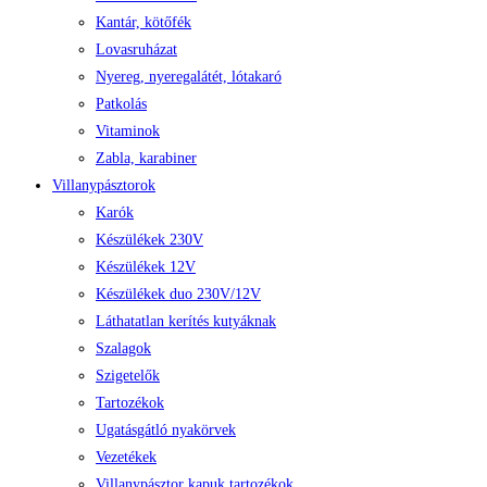
Kantár, kötőfék
Lovasruházat
Nyereg, nyeregalátét, lótakaró
Patkolás
Vitaminok
Zabla, karabiner
Villanypásztorok
Karók
Készülékek 230V
Készülékek 12V
Készülékek duo 230V/12V
Láthatatlan kerítés kutyáknak
Szalagok
Szigetelők
Tartozékok
Ugatásgátló nyakörvek
Vezetékek
Villanypásztor kapuk tartozékok