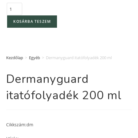
KOSÁRBA TESZEM
Kezdőlap
>
Egyéb
>
Dermanyguard itatófolyadék 200 ml
Dermanyguard
itatófolyadék 200 ml
Cikkszám:dm