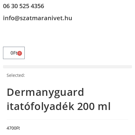
06 30 525 4356
info@szatmaranivet.hu
0
Ft
0
Selected:
Dermanyguard
itatófolyadék 200 ml
4700
Ft