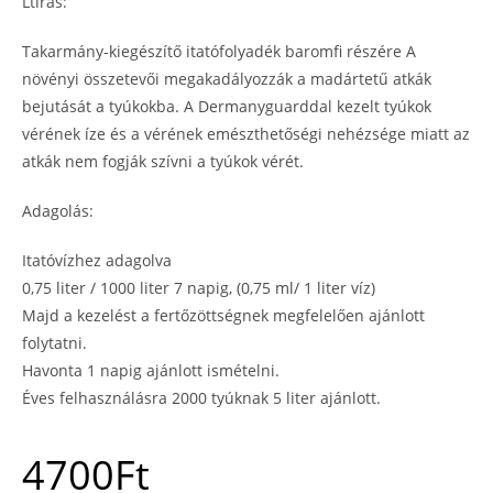
Ltírás:
Takarmány-kiegészítő itatófolyadék baromfi részére A
növényi összetevői megakadályozzák a madártetű atkák
bejutását a tyúkokba. A Dermanyguarddal kezelt tyúkok
vérének íze és a vérének emészthetőségi nehézsége miatt az
atkák nem fogják szívni a tyúkok vérét.
Adagolás:
Itatóvízhez adagolva
0,75 liter / 1000 liter 7 napig, (0,75 ml/ 1 liter víz)
Majd a kezelést a fertőzöttségnek megfelelően ajánlott
folytatni.
Havonta 1 napig ajánlott ismételni.
Éves felhasználásra 2000 tyúknak 5 liter ajánlott.
4700
Ft