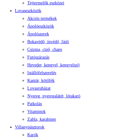
Tejtermelők eszközei
Lovaseszközök
Akciós termékek
Ápolóeszközök
Ápolószerek
Bokavédő, ínvédő, fásli
Csizma, cipő, chaps
Futószárazás
Heveder, kengyel, kengyelszíj
Istállófelszerelés
Kantár, kötőfék
Lovasruházat
Nyereg, nyeregalátét, lótakaró
Patkolás
Vitaminok
Zabla, karabiner
Villanypásztorok
Karók