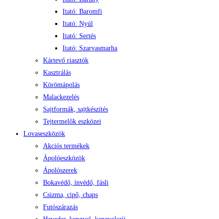
Itató: Baromfi
Itató: Nyúl
Itató: Sertés
Itató: Szarvasmarha
Kártevő riasztók
Kasztrálás
Körömápolás
Malackezelés
Sajtformák, sajtkészítés
Tejtermelők eszközei
Lovaseszközök
Akciós termékek
Ápolóeszközök
Ápolószerek
Bokavédő, ínvédő, fásli
Csizma, cipő, chaps
Futószárazás