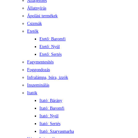
Állatjelölés
Állatnyírás
Ápolási termékek
Csizmák
Etetők
Etető: Baromfi
Etető: Nyúl
Etető: Sertés
Fagymentesítés
Foggondozás
Infralámpa, búra, izzók
Inszeminálás
Itatók
Itató: Bárány
Itató: Baromfi
Itató: Nyúl
Itató: Sertés
Itató: Szarvasmarha