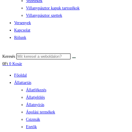
Vezetékek
Villanypásztor kapuk tartozékok
Villanypásztor szettek
Versenyek
Kapcsolat
Rólunk
Keresés
0
Ft
0
Kosár
Főoldal
Állattartás
Állatfékezés
Állatjelölés
Állatnyírás
Ápolási termékek
Csizmák
Etetők