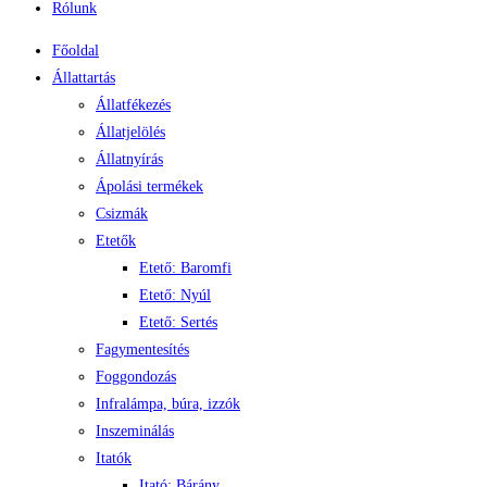
Rólunk
Főoldal
Állattartás
Állatfékezés
Állatjelölés
Állatnyírás
Ápolási termékek
Csizmák
Etetők
Etető: Baromfi
Etető: Nyúl
Etető: Sertés
Fagymentesítés
Foggondozás
Infralámpa, búra, izzók
Inszeminálás
Itatók
Itató: Bárány