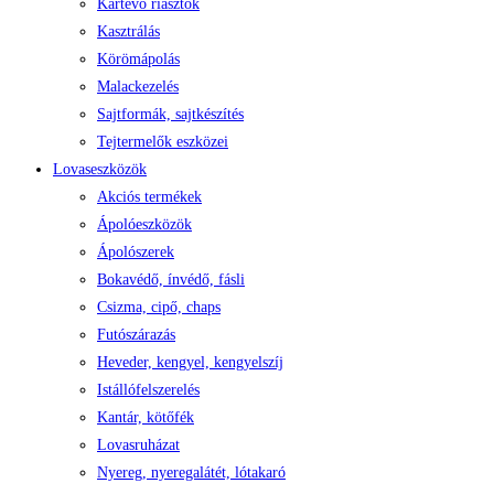
Kártevő riasztók
Kasztrálás
Körömápolás
Malackezelés
Sajtformák, sajtkészítés
Tejtermelők eszközei
Lovaseszközök
Akciós termékek
Ápolóeszközök
Ápolószerek
Bokavédő, ínvédő, fásli
Csizma, cipő, chaps
Futószárazás
Heveder, kengyel, kengyelszíj
Istállófelszerelés
Kantár, kötőfék
Lovasruházat
Nyereg, nyeregalátét, lótakaró