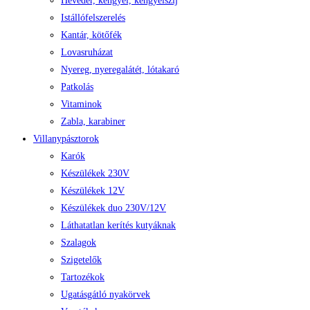
Heveder, kengyel, kengyelszíj
Istállófelszerelés
Kantár, kötőfék
Lovasruházat
Nyereg, nyeregalátét, lótakaró
Patkolás
Vitaminok
Zabla, karabiner
Villanypásztorok
Karók
Készülékek 230V
Készülékek 12V
Készülékek duo 230V/12V
Láthatatlan kerítés kutyáknak
Szalagok
Szigetelők
Tartozékok
Ugatásgátló nyakörvek