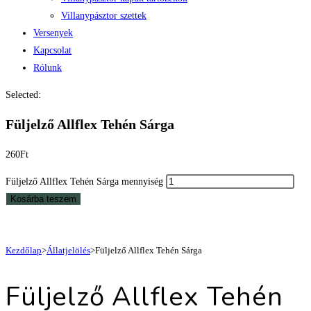
Villanypásztor szettek
Versenyek
Kapcsolat
Rólunk
Selected:
Füljelző Allflex Tehén Sárga
260
Ft
Füljelző Allflex Tehén Sárga mennyiség
Kosárba teszem
Kezdőlap
>
Állatjelölés
>
Füljelző Allflex Tehén Sárga
Füljelző Allflex Tehén