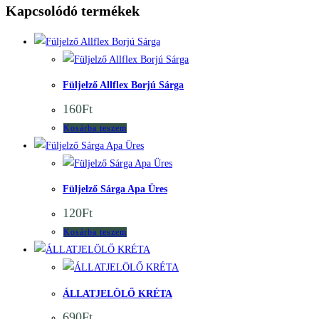
Kapcsolódó termékek
Quick View
Quick View
Füljelző Allflex Borjú Sárga
160
Ft
Kosárba teszem
Quick View
Quick View
Füljelző Sárga Apa Üres
120
Ft
Kosárba teszem
Quick View
Quick View
ÁLLATJELÖLŐ KRÉTA
690
Ft