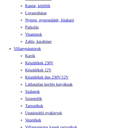
Kantár, kötőfék
Lovasruházat
Nyereg, nyeregalátét, lótakaró
Patkolás
Vitaminok
Zabla, karabiner
Villanypásztorok
Karók
Készülékek 230V
Készülékek 12V
Készülékek duo 230V/12V
Láthatatlan kerítés kutyáknak
Szalagok
Szigetelők
Tartozékok
Ugatásgátló nyakörvek
Vezetékek
Villanypásztor kapuk tartozékok