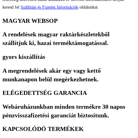
keresd fel
Szállítási és Fizetési Információk
oldalunkat.
MAGYAR WEBSOP
A rendelések magyar raktárkészletekből
szállítjuk ki, hazai terméktámogatással.
gyors kiszállítás
A megrendelések akár egy vagy kettő
munkanapon belül megérkezhetnek.
ELÉGEDETTSÉG GARANCIA
Webáruházunkban minden termékre 30 napos
pénzvisszafizetési garanciát biztosítunk.
KAPCSOLÓDÓ TERMÉKEK