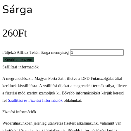
Sárga
260
Ft
Füljelző Allflex Tehén Sárga mennyiség
Kosárba teszem
Szállítási információk
A megrendelések a Magyar Posta Zrt., illetve a DPD Futárszolgálat által
kerülnek kiszállításra. A szállítási díjakat a megrendelt termék súlya, illetve
a fizetési mód szerint számoljuk ki. Bővebb információkért kérjük keresd
fel
Szállítási és Fizetési Információk
oldalunkat.
Fizetési információk
Webáruházunkban jelenleg utánvétes fizetést alkalmazunk, valamint van
lehetőség közvetlen banki átutalásra is. Bővebb információkért kérjük