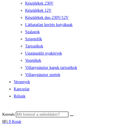
Készülékek 230V
Készülékek 12V
Készülékek duo 230V/12V
Láthatatlan kerítés kutyáknak
Szalagok
Szigetelők
Tartozékok
Ugatásgátló nyakörvek
Vezetékek
Villanypásztor kapuk tartozékok
Villanypásztor szettek
Versenyek
Kapcsolat
Rólunk
Keresés
0
Ft
0
Kosár