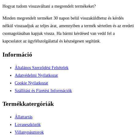
Hogyat tudom visszaváltani a megrendelt termékeket?
Minden megrendelt terméket 30 napon belül visszaküldhetsz és kérdés
nélkül visszaadjuk az teljes árat, amennyiben a termék sértetlen és az eredeti
csomagolásában kapjuk vissza. Ha bármi kérdésed van vedd fel a
kapcsolatot az ügyfélszolgálattal és készségesen segítünk.
Információ
Általános Szerződési Feltételek
Adatvédelmi Nyilatkozat
Cookie Nyilatkozat
Szállítási és Fizetési Információk
Termékkatergóriák
Állattartás
Lovaseszközök
Villanypásztorok