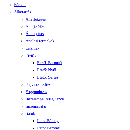
Főoldal
Állattartás
Állatfékezés
Állatjelölés
Állatnyírás
Ápolási termékek
Csizmák
Etetők
Etető: Baromfi
Etető: Nyúl
Etető: Sertés
Fagymentesítés
Foggondozás
Infralámpa, búra, izzók
Inszeminálás
Itatók
Itató: Bárány
Itató: Baromfi