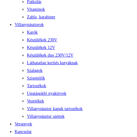
Patkolás
Vitaminok
Zabla, karabiner
Villanypásztorok
Karók
Készülékek 230V
Készülékek 12V
Készülékek duo 230V/12V
Láthatatlan kerítés kutyáknak
Szalagok
Szigetelők
Tartozékok
Ugatásgátló nyakörvek
Vezetékek
Villanypásztor kapuk tartozékok
Villanypásztor szettek
Versenyek
Kapcsolat