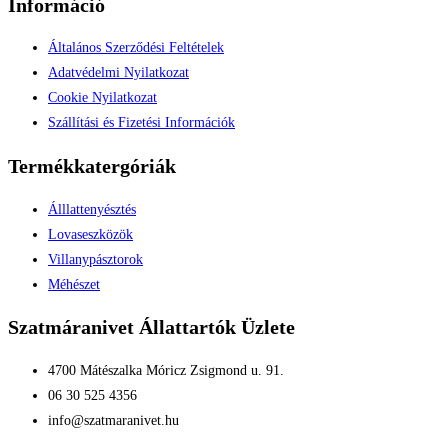
Információ
Általános Szerződési Feltételek
Adatvédelmi Nyilatkozat
Cookie Nyilatkozat
Szállítási és Fizetési Információk
Termékkatergóriák
Álllattenyésztés
Lovaseszközök
Villanypásztorok
Méhészet
Szatmáranivet Állattartók Üzlete
4700 Mátészalka Móricz Zsigmond u. 91.
06 30 525 4356
info@szatmaranivet.hu