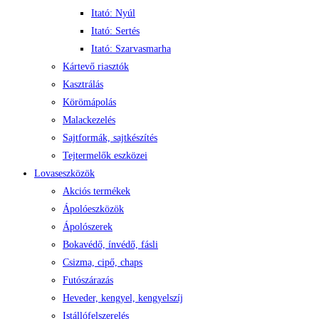
Itató: Nyúl
Itató: Sertés
Itató: Szarvasmarha
Kártevő riasztók
Kasztrálás
Körömápolás
Malackezelés
Sajtformák, sajtkészítés
Tejtermelők eszközei
Lovaseszközök
Akciós termékek
Ápolóeszközök
Ápolószerek
Bokavédő, ínvédő, fásli
Csizma, cipő, chaps
Futószárazás
Heveder, kengyel, kengyelszíj
Istállófelszerelés