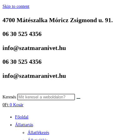
Skip to content
4700 Mátészalka Móricz Zsigmond u. 91.
06 30 525 4356
info@szatmaranivet.hu
06 30 525 4356
info@szatmaranivet.hu
Keresés
0
Ft
0
Kosár
Főoldal
Állattartás
Állatfékezés