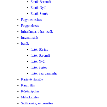
Etető: Baromfi
Etető: Nyúl
Etető: Sertés
Fagymentesítés
Foggondozás
Infralámpa, búra, izzók
Inszeminálás
Itatók
Itató: Bárány
Itató: Baromfi
Itató: Nyúl
Itató: Sertés
Itató: Szarvasmarha
Kártevő riasztók
Kasztrálás
Körömápolás
Malackezelés
Sajtformák, sajtkészítés