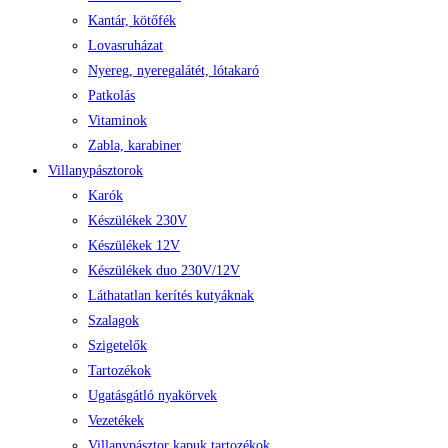
Kantár, kötőfék
Lovasruházat
Nyereg, nyeregalátét, lótakaró
Patkolás
Vitaminok
Zabla, karabiner
Villanypásztorok
Karók
Készülékek 230V
Készülékek 12V
Készülékek duo 230V/12V
Láthatatlan kerítés kutyáknak
Szalagok
Szigetelők
Tartozékok
Ugatásgátló nyakörvek
Vezetékek
Villanypásztor kapuk tartozékok