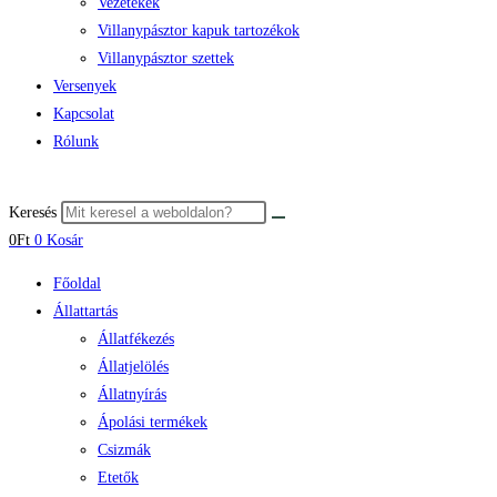
Vezetékek
Villanypásztor kapuk tartozékok
Villanypásztor szettek
Versenyek
Kapcsolat
Rólunk
Keresés
0
Ft
0
Kosár
Főoldal
Állattartás
Állatfékezés
Állatjelölés
Állatnyírás
Ápolási termékek
Csizmák
Etetők