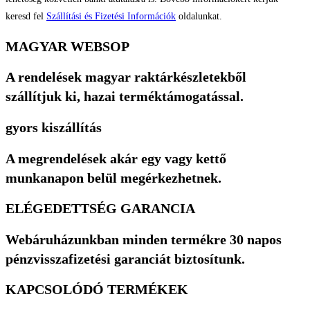
keresd fel
Szállítási és Fizetési Információk
oldalunkat.
MAGYAR WEBSOP
A rendelések magyar raktárkészletekből
szállítjuk ki, hazai terméktámogatással.
gyors kiszállítás
A megrendelések akár egy vagy kettő
munkanapon belül megérkezhetnek.
ELÉGEDETTSÉG GARANCIA
Webáruházunkban minden termékre 30 napos
pénzvisszafizetési garanciát biztosítunk.
KAPCSOLÓDÓ TERMÉKEK