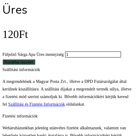
Üres
120
Ft
Füljelző Sárga Apa Üres mennyiség
Kosárba teszem
Szállítási információk
A megrendelések a Magyar Posta Zrt., illetve a DPD Futárszolgálat által
kerülnek kiszállításra. A szállítási díjakat a megrendelt termék súlya, illetve
a fizetési mód szerint számoljuk ki. Bővebb információkért kérjük keresd
fel
Szállítási és Fizetési Információk
oldalunkat.
Fizetési információk
Webáruházunkban jelenleg utánvétes fizetést alkalmazunk, valamint van
lehetőség közvetlen banki átutalásra is. Bővebb információkért kérjük