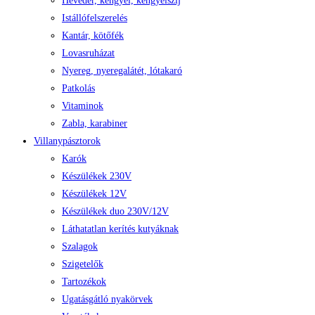
Heveder, kengyel, kengyelszíj
Istállófelszerelés
Kantár, kötőfék
Lovasruházat
Nyereg, nyeregalátét, lótakaró
Patkolás
Vitaminok
Zabla, karabiner
Villanypásztorok
Karók
Készülékek 230V
Készülékek 12V
Készülékek duo 230V/12V
Láthatatlan kerítés kutyáknak
Szalagok
Szigetelők
Tartozékok
Ugatásgátló nyakörvek