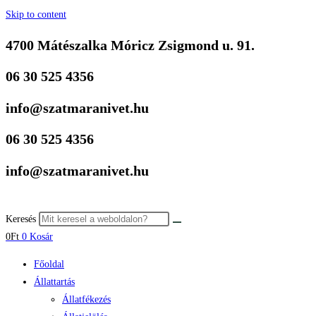
Skip to content
4700 Mátészalka Móricz Zsigmond u. 91.
06 30 525 4356
info@szatmaranivet.hu
06 30 525 4356
info@szatmaranivet.hu
Keresés
0
Ft
0
Kosár
Főoldal
Állattartás
Állatfékezés