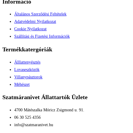
Információ
Általános Szerződési Feltételek
Adatvédelmi Nyilatkozat
Cookie Nyilatkozat
Szállítási és Fizetési Információk
Termékkatergóriák
Álllattenyésztés
Lovaseszközök
Villanypásztorok
Méhészet
Szatmáranivet Állattartók Üzlete
4700 Mátészalka Móricz Zsigmond u. 91.
06 30 525 4356
info@szatmaranivet.hu