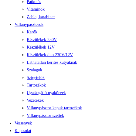
Patkolás
Vitaminok
Zabla, karabiner
Villanypásztorok
Karók
Készülékek 230V
Készülékek 12V
Készülékek duo 230V/12V
Láthatatlan kerítés kutyáknak
Szalagok
Szigetelők
Tartozékok
Ugatásgátló nyakörvek
Vezetékek
Villanypásztor kapuk tartozékok
Villanypásztor szettek
Versenyek
Kapcsolat