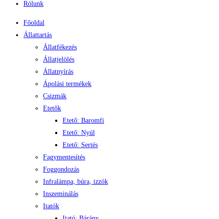
Rólunk
Főoldal
Állattartás
Állatfékezés
Állatjelölés
Állatnyírás
Ápolási termékek
Csizmák
Etetők
Etető: Baromfi
Etető: Nyúl
Etető: Sertés
Fagymentesítés
Foggondozás
Infralámpa, búra, izzók
Inszeminálás
Itatók
Itató: Bárány