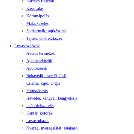
Kártevő riasztók
Kasztrálás
Körömápolás
Malackezelés
Sajtformák, sajtkészítés
Tejtermelők eszközei
Lovaseszközök
Akciós termékek
Ápolóeszközök
Ápolószerek
Bokavédő, ínvédő, fásli
Csizma, cipő, chaps
Futószárazás
Heveder, kengyel, kengyelszíj
Istállófelszerelés
Kantár, kötőfék
Lovasruházat
Nyereg, nyeregalátét, lótakaró