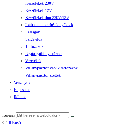
Készülékek 230V
Készülékek 12V
Készülékek duo 230V/12V
Láthatatlan kerítés kutyáknak
Szalagok
Szigetelők
Tartozékok
Ugatásgátló nyakörvek
Vezetékek
Villanypásztor kapuk tartozékok
Villanypásztor szettek
Versenyek
Kapcsolat
Rólunk
Keresés
0
Ft
0
Kosár