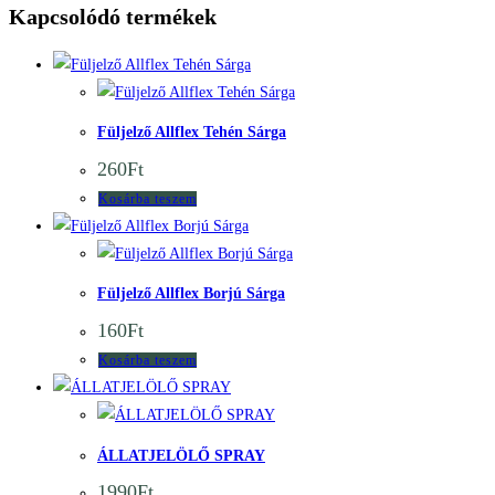
Kapcsolódó termékek
Quick View
Quick View
Füljelző Allflex Tehén Sárga
260
Ft
Kosárba teszem
Quick View
Quick View
Füljelző Allflex Borjú Sárga
160
Ft
Kosárba teszem
Quick View
Quick View
ÁLLATJELÖLŐ SPRAY
1990
Ft