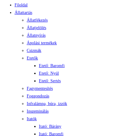
Főoldal
Állattartás
Állatfékezés
Állatjelölés
Állatnyírás
Ápolási termékek
Csizmák
Etetők
Etető: Baromfi
Etető: Nyúl
Etető: Sertés
Fagymentesítés
Foggondozás
Infralámpa, búra, izzók
Inszeminálás
Itatók
Itató: Bárány
Itató: Baromfi