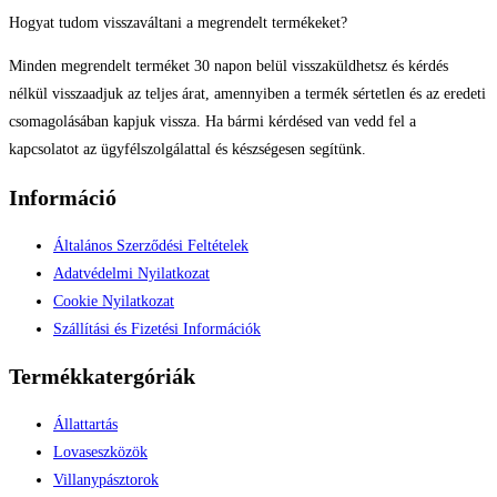
Hogyat tudom visszaváltani a megrendelt termékeket?
Minden megrendelt terméket 30 napon belül visszaküldhetsz és kérdés
nélkül visszaadjuk az teljes árat, amennyiben a termék sértetlen és az eredeti
csomagolásában kapjuk vissza. Ha bármi kérdésed van vedd fel a
kapcsolatot az ügyfélszolgálattal és készségesen segítünk.
Információ
Általános Szerződési Feltételek
Adatvédelmi Nyilatkozat
Cookie Nyilatkozat
Szállítási és Fizetési Információk
Termékkatergóriák
Állattartás
Lovaseszközök
Villanypásztorok