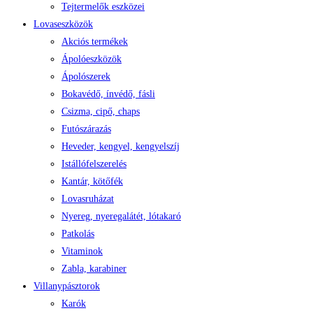
Tejtermelők eszközei
Lovaseszközök
Akciós termékek
Ápolóeszközök
Ápolószerek
Bokavédő, ínvédő, fásli
Csizma, cipő, chaps
Futószárazás
Heveder, kengyel, kengyelszíj
Istállófelszerelés
Kantár, kötőfék
Lovasruházat
Nyereg, nyeregalátét, lótakaró
Patkolás
Vitaminok
Zabla, karabiner
Villanypásztorok
Karók