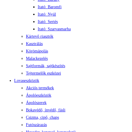
Itató: Baromfi
Itató: Nyúl
Itató: Sertés
Itató: Szarvasmarha
Kártevő riasztók
Kasztrálás
Körömápolás
Malackezelés
Sajtformák, sajtkészítés
Tejtermelők eszközei
Lovaseszközök
Akciós termékek
Ápolóeszközök
Ápolószerek
Bokavédő, ínvédő, fásli
Csizma, cipő, chaps
Futószárazás