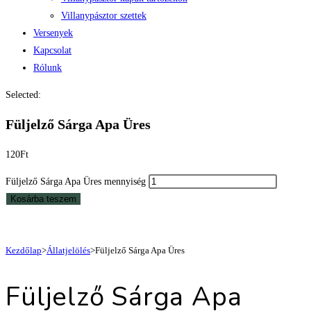
Villanypásztor szettek
Versenyek
Kapcsolat
Rólunk
Selected:
Füljelző Sárga Apa Üres
120
Ft
Füljelző Sárga Apa Üres mennyiség
Kosárba teszem
Kezdőlap
>
Állatjelölés
>
Füljelző Sárga Apa Üres
Füljelző Sárga Apa