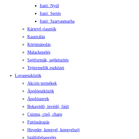
Itató: Nyúl
Itató: Sertés
Itató: Szarvasmarha
Kártevő riasztók
Kasztrálás
Körömápolás
Malackezelés
Sajtformák, sajtkészítés
Tejtermelők eszközei
Lovaseszközök
Akciós termékek
Ápolóeszközök
Ápolószerek
Bokavédő, ínvédő, fásli
Csizma, cipő, chaps
Futószárazás
Heveder, kengyel, kengyelszíj
Istállófelszerelés