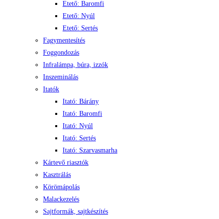
Etető: Baromfi
Etető: Nyúl
Etető: Sertés
Fagymentesítés
Foggondozás
Infralámpa, búra, izzók
Inszeminálás
Itatók
Itató: Bárány
Itató: Baromfi
Itató: Nyúl
Itató: Sertés
Itató: Szarvasmarha
Kártevő riasztók
Kasztrálás
Körömápolás
Malackezelés
Sajtformák, sajtkészítés