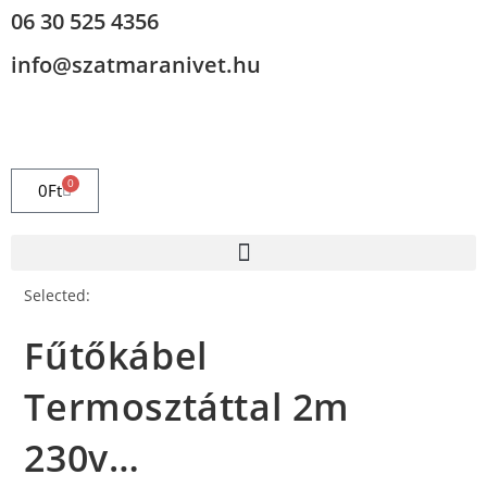
06 30 525 4356
info@szatmaranivet.hu
0
0
Ft
Selected:
Fűtőkábel
Termosztáttal 2m
230v…