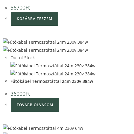
56700
Ft
KOSÁRBA TESZEM
Quick View
Out of Stock
Quick View
Fűtőkábel Termosztáttal 24m 230v 384w
36000
Ft
TOVÁBB OLVASOM