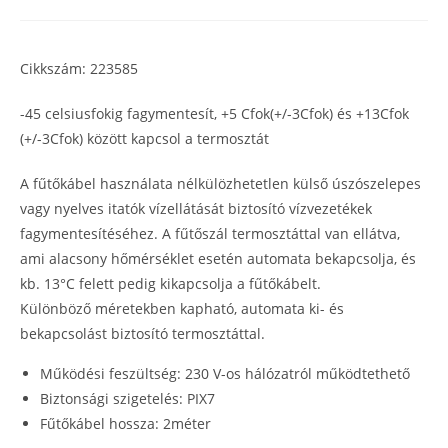
Cikkszám: 223585
-45 celsiusfokig fagymentesít, +5 Cfok(+/-3Cfok) és +13Cfok
(+/-3Cfok) között kapcsol a termosztát
A fűtőkábel használata nélkülözhetetlen külső úszószelepes
vagy nyelves itatók vízellátását biztosító vízvezetékek
fagymentesítéséhez. A fűtőszál termosztáttal van ellátva,
ami alacsony hőmérséklet esetén automata bekapcsolja, és
kb. 13°C felett pedig kikapcsolja a fűtőkábelt.
Különböző méretekben kapható, automata ki- és
bekapcsolást biztosító termosztáttal.
Működési feszültség: 230 V-os hálózatról működtethető
Biztonsági szigetelés: PIX7
Fűtőkábel hossza: 2méter