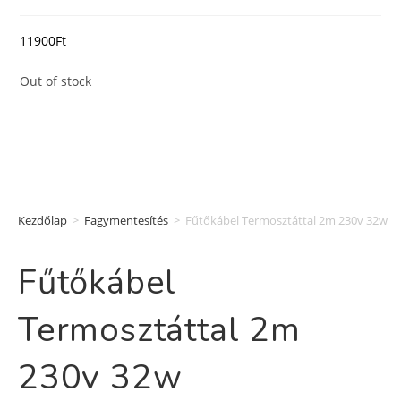
11900
Ft
Out of stock
Kezdőlap
>
Fagymentesítés
>
Fűtőkábel Termosztáttal 2m 230v 32w
Fűtőkábel
Termosztáttal 2m
230v 32w