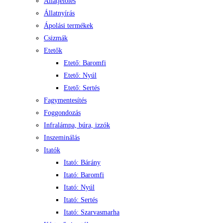
Állatjelölés
Állatnyírás
Ápolási termékek
Csizmák
Etetők
Etető: Baromfi
Etető: Nyúl
Etető: Sertés
Fagymentesítés
Foggondozás
Infralámpa, búra, izzók
Inszeminálás
Itatók
Itató: Bárány
Itató: Baromfi
Itató: Nyúl
Itató: Sertés
Itató: Szarvasmarha