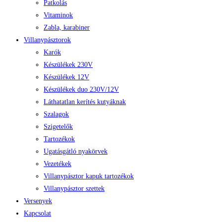
Patkolás
Vitaminok
Zabla, karabiner
Villanypásztorok
Karók
Készülékek 230V
Készülékek 12V
Készülékek duo 230V/12V
Láthatatlan kerítés kutyáknak
Szalagok
Szigetelők
Tartozékok
Ugatásgátló nyakörvek
Vezetékek
Villanypásztor kapuk tartozékok
Villanypásztor szettek
Versenyek
Kapcsolat