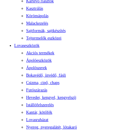
Kártevő riasztók
Kasztrálás
Körömápolás
Malackezelés
Sajtformák, sajtkészítés
Tejtermelők eszközei
Lovaseszközök
Akciós termékek
Ápolóeszközök
Ápolószerek
Bokavédő, ínvédő, fásli
Csizma, cipő, chaps
Futószárazás
Heveder, kengyel, kengyelszíj
Istállófelszerelés
Kantár, kötőfék
Lovasruházat
Nyereg, nyeregalátét, lótakaró