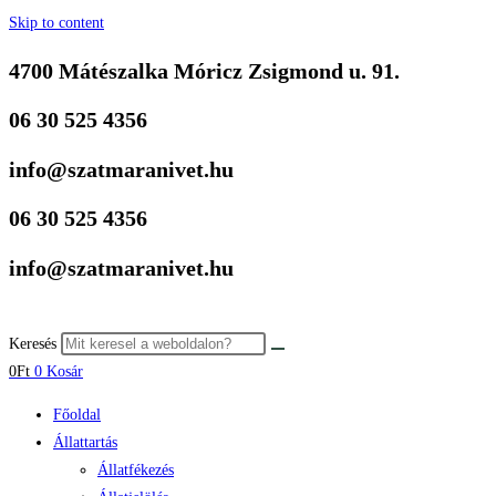
Skip to content
4700 Mátészalka Móricz Zsigmond u. 91.
06 30 525 4356
info@szatmaranivet.hu
06 30 525 4356
info@szatmaranivet.hu
Keresés
0
Ft
0
Kosár
Főoldal
Állattartás
Állatfékezés