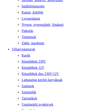
Heveder, kengyel, kengyelszíj
Istállófelszerelés
Kantár, kötőfék
Lovasruházat
Nyereg, nyeregalátét, lótakaró
Patkolás
Vitaminok
Zabla, karabiner
Villanypásztorok
Karók
Készülékek 230V
Készülékek 12V
Készülékek duo 230V/12V
Láthatatlan kerítés kutyáknak
Szalagok
Szigetelők
Tartozékok
Ugatásgátló nyakörvek