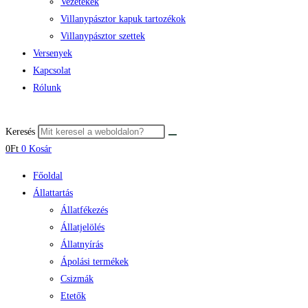
Vezetékek
Villanypásztor kapuk tartozékok
Villanypásztor szettek
Versenyek
Kapcsolat
Rólunk
Keresés
0
Ft
0
Kosár
Főoldal
Állattartás
Állatfékezés
Állatjelölés
Állatnyírás
Ápolási termékek
Csizmák
Etetők