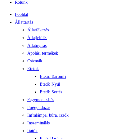
Rólunk
Főoldal
Állattartás
Állatfékezés
Állatjelölés
Állatnyírás
Ápolási termékek
Csizmák
Etetők
Etető: Baromfi
Etető: Nyúl
Etető: Sertés
Fagymentesítés
Foggondozás
Infralámpa, búra, izzók
Inszeminálás
Itatók
Itató: Bárány