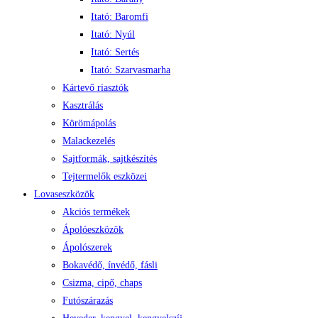
Itató: Baromfi
Itató: Nyúl
Itató: Sertés
Itató: Szarvasmarha
Kártevő riasztók
Kasztrálás
Körömápolás
Malackezelés
Sajtformák, sajtkészítés
Tejtermelők eszközei
Lovaseszközök
Akciós termékek
Ápolóeszközök
Ápolószerek
Bokavédő, ínvédő, fásli
Csizma, cipő, chaps
Futószárazás