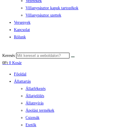
Vezetékek
Villanypásztor kapuk tartozékok
Villanypásztor szettek
Versenyek
Kapcsolat
Rólunk
Keresés
0
Ft
0
Kosár
Főoldal
Állattartás
Állatfékezés
Állatjelölés
Állatnyírás
Ápolási termékek
Csizmák
Etetők