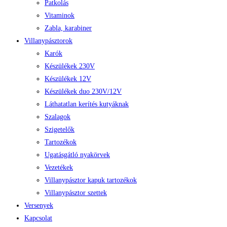
Patkolás
Vitaminok
Zabla, karabiner
Villanypásztorok
Karók
Készülékek 230V
Készülékek 12V
Készülékek duo 230V/12V
Láthatatlan kerítés kutyáknak
Szalagok
Szigetelők
Tartozékok
Ugatásgátló nyakörvek
Vezetékek
Villanypásztor kapuk tartozékok
Villanypásztor szettek
Versenyek
Kapcsolat