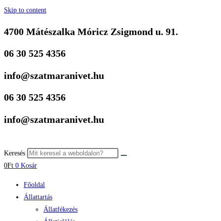
Skip to content
4700 Mátészalka Móricz Zsigmond u. 91.
06 30 525 4356
info@szatmaranivet.hu
06 30 525 4356
info@szatmaranivet.hu
Keresés
0
Ft
0
Kosár
Főoldal
Állattartás
Állatfékezés