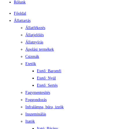
Rólunk
Főoldal
Állattartás
Állatfékezés
Állatjelölés
Állatnyírás
Ápolási termékek
Csizmák
Etetők
Etető: Baromfi
Etető: Nyúl
Etető: Sertés
Fagymentesítés
Foggondozás
Infralámpa, búra, izzók
Inszeminálás
Itatók
Itató: Bárány