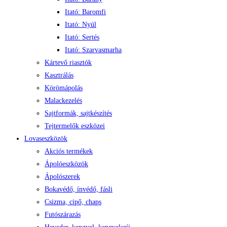
Itató: Baromfi
Itató: Nyúl
Itató: Sertés
Itató: Szarvasmarha
Kártevő riasztók
Kasztrálás
Körömápolás
Malackezelés
Sajtformák, sajtkészítés
Tejtermelők eszközei
Lovaseszközök
Akciós termékek
Ápolóeszközök
Ápolószerek
Bokavédő, ínvédő, fásli
Csizma, cipő, chaps
Futószárazás