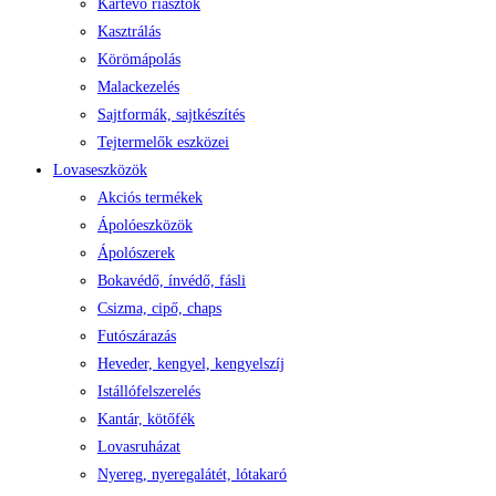
Kártevő riasztók
Kasztrálás
Körömápolás
Malackezelés
Sajtformák, sajtkészítés
Tejtermelők eszközei
Lovaseszközök
Akciós termékek
Ápolóeszközök
Ápolószerek
Bokavédő, ínvédő, fásli
Csizma, cipő, chaps
Futószárazás
Heveder, kengyel, kengyelszíj
Istállófelszerelés
Kantár, kötőfék
Lovasruházat
Nyereg, nyeregalátét, lótakaró