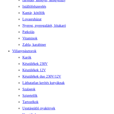
Heveder, kengyel, kengyelszíj
Istállófelszerelés
Kantár, kötőfék
Lovasruházat
Nyereg, nyeregalátét, lótakaró
Patkolás
Vitaminok
Zabla, karabiner
Villanypásztorok
Karók
Készülékek 230V
Készülékek 12V
Készülékek duo 230V/12V
Láthatatlan kerítés kutyáknak
Szalagok
Szigetelők
Tartozékok
Ugatásgátló nyakörvek