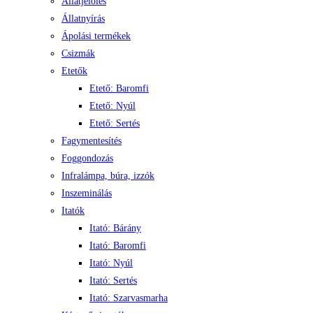
Állatjelölés
Állatnyírás
Ápolási termékek
Csizmák
Etetők
Etető: Baromfi
Etető: Nyúl
Etető: Sertés
Fagymentesítés
Foggondozás
Infralámpa, búra, izzók
Inszeminálás
Itatók
Itató: Bárány
Itató: Baromfi
Itató: Nyúl
Itató: Sertés
Itató: Szarvasmarha