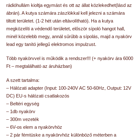
rádióhullám kioltja egymást és ott az állat közlekedhet(lásd az
ábrán). A kutya számára zászlókkal kell jelezni a számára
tiltott területet. (1-2 hét után eltávolítható). Ha a kutya
megközelíti a védendő területet, először sípoló hangot hall,
minél közelebb megy, annál sűrűbb a sípolás, majd a nyakörv
lead egy tanító jellegű elektromos impulzust.
Több nyakörvvel is működik a rendszer!!! (+ nyakörv ára 6000
Ft – megtalálható az áruházban)
A szett tartalma:
– Hálózati adapter (Input: 100-240V AC 50-60Hz, Output: 12V
DC) EU-s hálózati csatlakozós
– Beltéri egység
– 1db nyakörv
– 300m vezeték
– 6V-os elem a nyakörvhöz
– 2 pár fémtüske a nyakörvhöz különböző méterben a