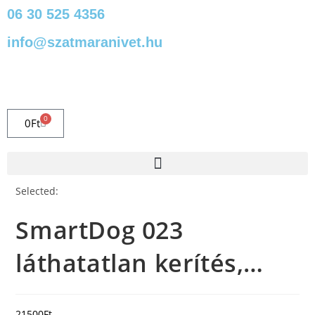
06 30 525 4356
info@szatmaranivet.hu
0
0
Ft
Selected:
SmartDog 023
láthatatlan kerítés,…
21500
Ft