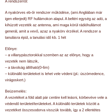
A rendszerről:
A nyakörves eb-őr rendszer működése, (ami Angliában már
igen elterjedt) RF hullámokon alapul. A beltéri egység az adó, a
kihúzott vezeték az antenna, ami maga körül rádióhullámot
generál, amit a vevő, azaz a nyakörv érzékel. A rendszer a
tanulásra épül, a tanulási idő kb. 1 hét
Előnye:
– a villanypásztorokkal szemben az az előnye, hogy a
vezeték nem látszik,
– a távolság állítható(0-6m)
– különálló területeket is lehet vele védeni (pl.: úszómedence,
virágoskert.)
Beüzemelés:
A vezetéket a föld alatt pár centire kell leásni, körbevéve vele a
védendő területet/területeket. A különálló területek között a
vezetéket összesodorva visszük tovább, így a 2 ellentétes