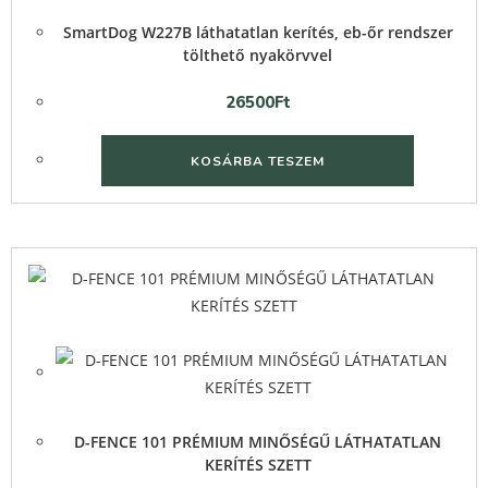
Quick View
SmartDog W227B láthatatlan kerítés, eb-őr rendszer
tölthető nyakörvvel
26500
Ft
KOSÁRBA TESZEM
Quick View
Quick View
D-FENCE 101 PRÉMIUM MINŐSÉGŰ LÁTHATATLAN
KERÍTÉS SZETT