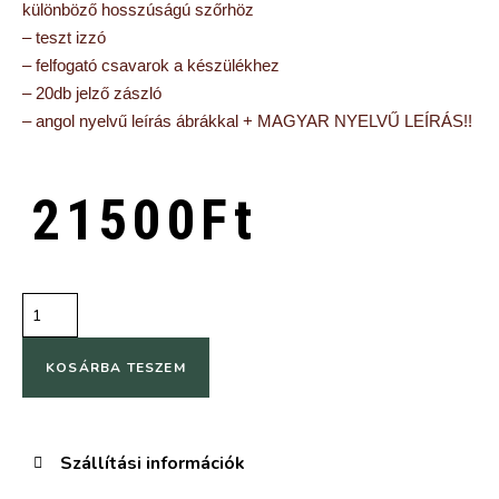
különböző hosszúságú szőrhöz
– teszt izzó
– felfogató csavarok a készülékhez
– 20db jelző zászló
– angol nyelvű leírás ábrákkal + MAGYAR NYELVŰ LEÍRÁS!!
21500
Ft
KOSÁRBA TESZEM
Szállítási információk