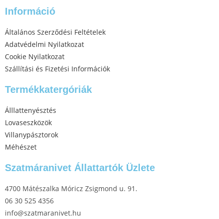
Információ
Általános Szerződési Feltételek
Adatvédelmi Nyilatkozat
Cookie Nyilatkozat
Szállítási és Fizetési Információk
Termékkatergóriák
Álllattenyésztés
Lovaseszközök
Villanypásztorok
Méhészet
Szatmáranivet Állattartók Üzlete
4700 Mátészalka Móricz Zsigmond u. 91.
06 30 525 4356
info@szatmaranivet.hu